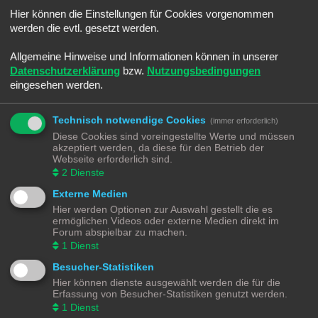
Sommerloch
Hier können die Einstellungen für Cookies vorgenommen
Letzter Beitrag von
Ralph
«
Sa 25. Jun 2022, 08:45
Verfasst in
Smaltalk
werden die evtl. gesetzt werden.
-]Android[- Electric Trains
Letzter Beitrag von
Ralph
«
Sa 25. Jun 2022, 08:30
Allgemeine Hinweise und Informationen können in unserer
Verfasst in
Spiele & Co.
Datenschutzerklärung
bzw.
Nutzungsbedingungen
Umbauwagen ROCO
eingesehen werden.
Letzter Beitrag von
Moba_GM
«
Di 14. Jun 2022, 21:18
Verfasst in
Angebote
Märklin BR216 (V160) CARGO digitalisieren
Technisch notwendige Cookies
(immer erforderlich)
Letzter Beitrag von
Moba_GM
«
Fr 20. Mai 2022, 17:36
Diese Cookies sind voreingestellte Werte und müssen
Verfasst in
Lokomotiven | Züge
akzeptiert werden, da diese für den Betrieb der
Schotter Beladung selber machen
Webseite erforderlich sind.
Letzter Beitrag von
Moba_GM
«
So 3. Apr 2022, 13:36
2
Dienste
Verfasst in
Gestaltungstipps und Tricks
Externe Medien
Märklin K83 Weichendecoder - Separate Stromeinspeisung
Letzter Beitrag von
Moba_GM
«
So 27. Mär 2022, 15:37
Hier werden Optionen zur Auswahl gestellt die es
Verfasst in
Digital
ermöglichen Videos oder externe Medien direkt im
Software - aber Welche - Teil 4
Forum abspielbar zu machen.
Letzter Beitrag von
Moba_GM
«
Mo 7. Mär 2022, 18:52
1
Dienst
Verfasst in
Steuerung
Besucher-Statistiken
Software - aber Welche - Teil 3
Letzter Beitrag von
Moba_GM
«
Do 3. Mär 2022, 19:12
Hier können dienste ausgewählt werden die für die
Verfasst in
Steuerung
Erfassung von Besucher-Statistiken genutzt werden.
Software - aber Welche - Teil 2
1
Dienst
Letzter Beitrag von
Moba_GM
«
Mi 2. Mär 2022, 20:38