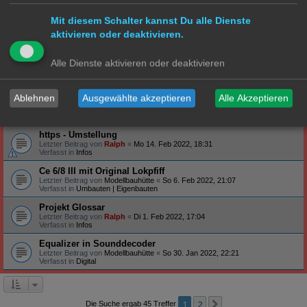
Verfasst in
Steuerung
Mit diesem Schalter kannst Du alle Dienste
Profilbanner
aktivieren oder deaktivieren.
Letzter Beitrag von
Ralph
«
So 27. Feb 2022, 09:12
Verfasst in
Infos
Arduino - habt ihr schon Erfahrung gemacht?
Alle Dienste aktivieren oder deaktivieren
Letzter Beitrag von
Ralph
«
Do 24. Feb 2022, 19:47
Verfasst in
Technik
Ablehnen
Ausgewählte akzeptieren
Alle Akzeptieren
S-Bahn Triebwagen ET171/EM171 - BR471/871
Letzter Beitrag von
Hammonia
«
Sa 19. Feb 2022, 23:39
Verfasst in
S Bahn
https - Umstellung
Letzter Beitrag von
Ralph
«
Mo 14. Feb 2022, 18:31
Verfasst in
Infos
Ce 6/8 III mit Original Lokpfiff
Letzter Beitrag von
Modellbauhütte
«
So 6. Feb 2022, 21:07
Verfasst in
Umbauten | Eigenbauten
Projekt Glossar
Letzter Beitrag von
Ralph
«
Di 1. Feb 2022, 17:04
Verfasst in
Infos
Equalizer in Sounddecoder
Letzter Beitrag von
Modellbauhütte
«
So 30. Jan 2022, 22:21
Verfasst in
Digital
1
2
Nächste
Die Suche ergab 45 Treffer