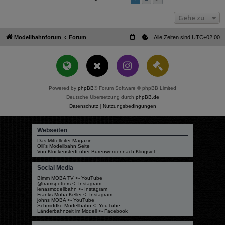
Gehe zu
Modellbahnforum
Forum
Alle Zeiten sind
UTC+02:00
Powered by
phpBB
® Forum Software © phpBB Limited
Deutsche Übersetzung durch
phpBB.de
Datenschutz
|
Nutzungsbedingungen
Webseiten
Das Mittelleiter Magazin
Olli's Modellbahn Seite
Von Klockenstedt über Bürenwerder nach Klingsiel
Social Media
Bimm MOBA TV <- YouTube
@tramspotters <- Instagram
lenasmodellbahn <- Instagram
Franks Moba-Keller <- Instagram
johns MOBA <- YouTube
Schmiddko Modellbahn <- YouTube
Länderbahnzeit im Modell <- Facebook