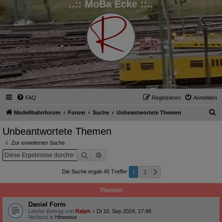
..:: MoBa Ecke ::..
FAQ
Registrieren
Anmelden
S
Modellbahnforum
Forum
Suche
Unbeantwortete Themen
u
Unbeantwortete Themen
c
Zur erweiterten Suche
h
Suche
Erweiterte Suche
e
1
2
Nächste
Die Suche ergab 45 Treffer
Themen
Daniel Form
Letzter Beitrag von
Ralph
«
Di 10. Sep 2024, 17:48
Verfasst in
Hinweise