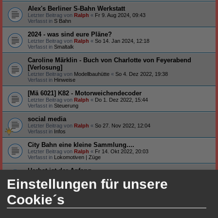
Alex's Berliner S-Bahn Werkstatt
Letzter Beitrag von
Ralph
«
Fr 9. Aug 2024, 09:43
Verfasst in
S Bahn
2024 - was sind eure Pläne?
Letzter Beitrag von
Ralph
«
So 14. Jan 2024, 12:18
Verfasst in
Smaltalk
Caroline Märklin - Buch von Charlotte von Feyerabend
[Verlosung]
Letzter Beitrag von
Modellbauhütte
«
So 4. Dez 2022, 19:38
Verfasst in
Hinweise
[Mä 6021] K82 - Motorweichendecoder
Letzter Beitrag von
Ralph
«
Do 1. Dez 2022, 15:44
Verfasst in
Steuerung
social media
Letzter Beitrag von
Ralph
«
So 27. Nov 2022, 12:04
Verfasst in
Infos
City Bahn eine kleine Sammlung....
Letzter Beitrag von
Ralph
«
Fr 14. Okt 2022, 20:03
Verfasst in
Lokomotiven | Züge
Herbst ist der Anfang
Letzter Beitrag von
Ralph
«
Di 4. Okt 2022, 20:29
Einstellungen für unsere
Verfasst in
Smaltalk
Cookie´s
Neu auf meinem Tisch ...
Letzter Beitrag von
Ralph
«
Fr 26. Aug 2022, 19:20
Verfasst in
Smaltalk