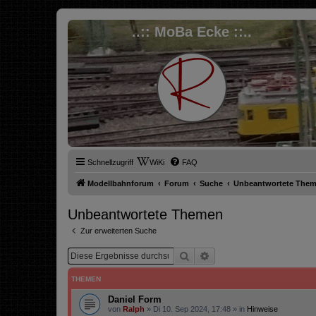
..:: MoBa Ecke ::..
Schnellzugriff
WiKi
FAQ
Modellbahnforum
Forum
Suche
Unbeantwortete The
Unbeantwortete Themen
Zur erweiterten Suche
Suche
Erweiterte Suche
THEMEN
Daniel Form
von
Ralph
»
Di 10. Sep 2024, 17:48
» in
Hinweise