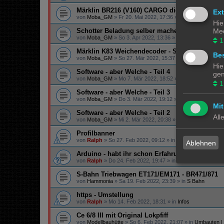
Märklin BR216 (V160) CARGO digitalisieren
Ex
von
Moba_GM
»
Fr 20. Mai 2022, 17:36
» in
Lokomotiven | 
Hie
Med
Schotter Beladung selber machen
von
Moba_GM
»
So 3. Apr 2022, 13:36
» in
Gestaltungstipps
1
Märklin K83 Weichendecoder - Separate Strom
Bes
von
Moba_GM
»
So 27. Mär 2022, 15:37
» in
Digital
Hie
Software - aber Welche - Teil 4
gen
von
Moba_GM
»
Mo 7. Mär 2022, 18:52
» in
Steuerung
1
Software - aber Welche - Teil 3
von
Moba_GM
»
Do 3. Mär 2022, 19:12
» in
Steuerung
Mit
Software - aber Welche - Teil 2
All
von
Moba_GM
»
Mi 2. Mär 2022, 20:38
» in
Steuerung
Profilbanner
von
Ralph
»
So 27. Feb 2022, 09:12
» in
Infos
Ablehnen
Arduino - habt ihr schon Erfahrung gemacht?
von
Ralph
»
Do 24. Feb 2022, 19:47
» in
Technik
S-Bahn Triebwagen ET171/EM171 - BR471/871
von
Hammonia
»
Sa 19. Feb 2022, 23:39
» in
S Bahn
https - Umstellung
von
Ralph
»
Mo 14. Feb 2022, 18:31
» in
Infos
Ce 6/8 III mit Original Lokpfiff
von
Modellbauhütte
»
So 6. Feb 2022, 21:07
» in
Umbauten |