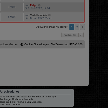
von
Ralph
15999
Di 1. Feb 2022, 17:04
von
Modellbauhütte
65090
So 30. Jan 2022, 22:21
1
2
Nächste
Die Suche ergab 45 Treffer
Gehe zu
Cookies löschen
Cookie-Einstellungen
Alle Zeiten sind
UTC+02:00
Verschiedenes
mo87.de Infos und News zur H0 Straßenfahrzeuge
Hamburger Hochbahn Modelle
Heiko Wolbink | Alterung von Modellen
RailControl - Forum