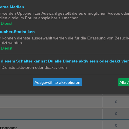
terne Medien
0
Züge
r werden Optionen zur Auswahl gestellt die es ermöglichen Videos ode
ien direkt im Forum abspielbar zu machen.
0
 und Tricks
Dienst
einspeisung
0
ucher-Statistiken
r können dienste ausgewählt werden die für die Erfassung von Besuche
utzt werden.
0
Dienst
0
 diesem Schalter kannst Du alle Dienste aktivieren oder deaktivier
0
e Dienste aktivieren oder deaktivieren
0
Ausgewählte akzeptieren
Alle 
0
0
0
0
 Eigenbauten