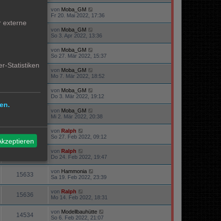
von
Moba_GM
15602
Fr 20. Mai 2022, 17:36
r externe
von
Moba_GM
71263
So 3. Apr 2022, 13:36
von
Moba_GM
74542
So 27. Mär 2022, 15:37
r-Statistiken
von
Moba_GM
16263
Mo 7. Mär 2022, 18:52
von
Moba_GM
15013
Do 3. Mär 2022, 19:12
en.
von
Moba_GM
15194
Mi 2. Mär 2022, 20:38
von
Ralph
16095
So 27. Feb 2022, 09:12
Akzeptieren
von
Ralph
47998
Do 24. Feb 2022, 19:47
von
Hammonia
15633
Sa 19. Feb 2022, 23:39
von
Ralph
15636
Mo 14. Feb 2022, 18:31
von
Modellbauhütte
14534
So 6. Feb 2022, 21:07