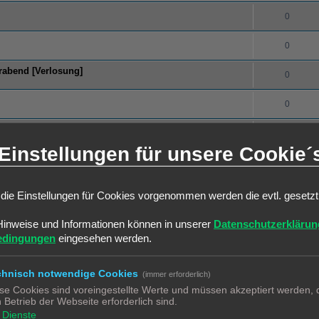
0
0
erabend [Verlosung]
0
0
0
Einstellungen für unsere Cookie´
0
0
die Einstellungen für Cookies vorgenommen werden die evtl. gesetz
0
Hinweise und Informationen können in unserer
Datenschutzerklärun
edingungen
eingesehen werden.
0
chnisch notwendige Cookies
(immer erforderlich)
0
se Cookies sind voreingestellte Werte und müssen akzeptiert werden, d
 Betrieb der Webseite erforderlich sind.
0
Dienste