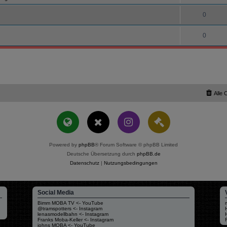
0
0
Alle 
Powered by
phpBB
® Forum Software © phpBB Limited
Deutsche Übersetzung durch
phpBB.de
Datenschutz
|
Nutzungsbedingungen
Social Media
Bimm MOBA TV <- YouTube
@tramspotters <- Instagram
lenasmodellbahn <- Instagram
Franks Moba-Keller <- Instagram
johns MOBA <- YouTube