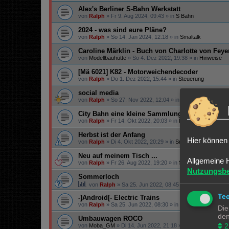
Alex's Berliner S-Bahn Werkstatt
von
Ralph
»
Fr 9. Aug 2024, 09:43
» in
S Bahn
2024 - was sind eure Pläne?
von
Ralph
»
So 14. Jan 2024, 12:18
» in
Smaltalk
Caroline Märklin - Buch von Charlotte von Fey
von
Modellbauhütte
»
So 4. Dez 2022, 19:38
» in
Hinweise
[Mä 6021] K82 - Motorweichendecoder
von
Ralph
»
Do 1. Dez 2022, 15:44
» in
Steuerung
social media
von
Ralph
»
So 27. Nov 2022, 12:04
» in
Infos
City Bahn eine kleine Sammlung....
von
Ralph
»
Fr 14. Okt 2022, 20:03
» in
Lokomotiven | Züge
Herbst ist der Anfang
Hier können 
von
Ralph
»
Di 4. Okt 2022, 20:29
» in
Smaltalk
Neu auf meinem Tisch ...
Allgemeine 
von
Ralph
»
Fr 26. Aug 2022, 19:20
» in
Smaltalk
Nutzungsb
Sommerloch
von
Ralph
»
Sa 25. Jun 2022, 08:45
» in
Smaltalk
Te
-]Android[- Electric Trains
von
Ralph
»
Sa 25. Jun 2022, 08:30
» in
Spiele & Co.
Die
den
Umbauwagen ROCO
2
von
Moba_GM
»
Di 14. Jun 2022, 21:18
» in
Angebote