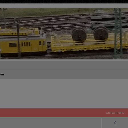
men
ANTWORTEN
0