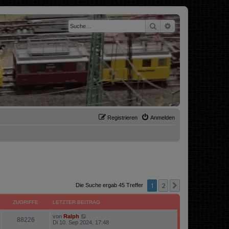
Suche
Erweiterte Suche
Registrieren
Anmelden
1
2
Nächste
Die Suche ergab 45 Treffer
ZUGRIFFE
LETZTER BEITRAG
von
Ralph
88226
Di 10. Sep 2024, 17:48