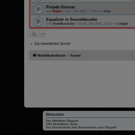
Projekt Glossar
von
Ralph
»
Di 1. Feb 2022, 17:04
» in
Infos
Equalizer in Sounddecoder
von
Modellbauhütte
»
So 30. Jan 2022, 22:21
» in
Digital
Zur erweiterten Suche
Modellbahnforum
Forum
Webseiten
Das Mittelleiter Magazin
Olli's Modellbahn Seite
Von Klockenstedt über Bürenwerder nach Klingsiel