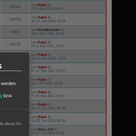
von
Ralph
89569
Fr 9. Aug 2024, 09:43
von
Ralph
100919
So 14. Jan 2024, 12:18
von
Modellbauhütte
19967
So 4. Dez 2022, 19:38
von
Ralph
68225
Do 1. Dez 2022, 15:44
von
Ralph
19797
So 27. Nov 2022, 12:04
s
von
Ralph
15947
Fr 14. Okt 2022, 20:03
von
Ralph
23623
t werden.
Di 4. Okt 2022, 20:29
von
Ralph
22510
g
bzw.
Fr 26. Aug 2022, 19:20
von
Ralph
22353
Sa 25. Jun 2022, 08:45
von
Ralph
69941
Sa 25. Jun 2022, 08:30
a diese für
von
Moba_GM
63323
Di 14. Jun 2022, 21:18