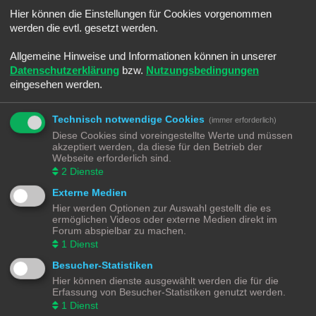
Sommerloch
Hier können die Einstellungen für Cookies vorgenommen
Letzter Beitrag von
Ralph
«
Sa 25. Jun 2022, 08:45
Verfasst in
Smaltalk
werden die evtl. gesetzt werden.
-]Android[- Electric Trains
Letzter Beitrag von
Ralph
«
Sa 25. Jun 2022, 08:30
Allgemeine Hinweise und Informationen können in unserer
Verfasst in
Spiele & Co.
Datenschutzerklärung
bzw.
Nutzungsbedingungen
Umbauwagen ROCO
eingesehen werden.
Letzter Beitrag von
Moba_GM
«
Di 14. Jun 2022, 21:18
Verfasst in
Angebote
Märklin BR216 (V160) CARGO digitalisieren
Technisch notwendige Cookies
(immer erforderlich)
Letzter Beitrag von
Moba_GM
«
Fr 20. Mai 2022, 17:36
Diese Cookies sind voreingestellte Werte und müssen
Verfasst in
Lokomotiven | Züge
akzeptiert werden, da diese für den Betrieb der
Schotter Beladung selber machen
Webseite erforderlich sind.
Letzter Beitrag von
Moba_GM
«
So 3. Apr 2022, 13:36
2
Dienste
Verfasst in
Gestaltungstipps und Tricks
Externe Medien
Märklin K83 Weichendecoder - Separate Stromeinspeisung
Letzter Beitrag von
Moba_GM
«
So 27. Mär 2022, 15:37
Hier werden Optionen zur Auswahl gestellt die es
Verfasst in
Digital
ermöglichen Videos oder externe Medien direkt im
Software - aber Welche - Teil 4
Forum abspielbar zu machen.
Letzter Beitrag von
Moba_GM
«
Mo 7. Mär 2022, 18:52
1
Dienst
Verfasst in
Steuerung
Besucher-Statistiken
Software - aber Welche - Teil 3
Letzter Beitrag von
Moba_GM
«
Do 3. Mär 2022, 19:12
Hier können dienste ausgewählt werden die für die
Verfasst in
Steuerung
Erfassung von Besucher-Statistiken genutzt werden.
Software - aber Welche - Teil 2
1
Dienst
Letzter Beitrag von
Moba_GM
«
Mi 2. Mär 2022, 20:38