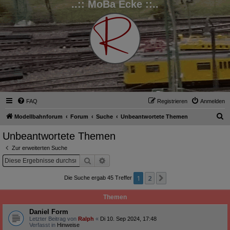
..:: MoBa Ecke ::..
FAQ
Registrieren
Anmelden
S
Modellbahnforum
Forum
Suche
Unbeantwortete Themen
u
Unbeantwortete Themen
c
Zur erweiterten Suche
h
Suche
Erweiterte Suche
e
1
2
Nächste
Die Suche ergab 45 Treffer
Themen
Daniel Form
Letzter Beitrag von
Ralph
«
Di 10. Sep 2024, 17:48
Verfasst in
Hinweise