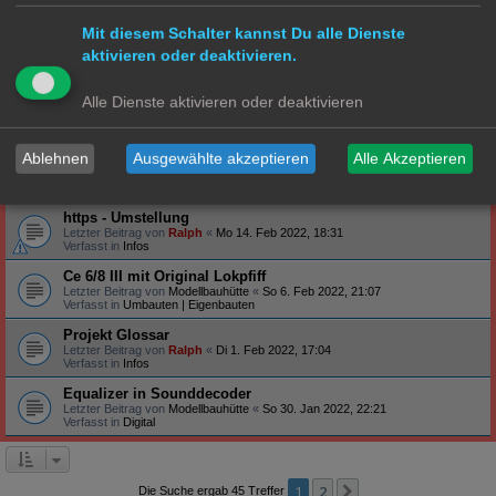
Verfasst in
Steuerung
Mit diesem Schalter kannst Du alle Dienste
Profilbanner
aktivieren oder deaktivieren.
Letzter Beitrag von
Ralph
«
So 27. Feb 2022, 09:12
Verfasst in
Infos
Arduino - habt ihr schon Erfahrung gemacht?
Alle Dienste aktivieren oder deaktivieren
Letzter Beitrag von
Ralph
«
Do 24. Feb 2022, 19:47
Verfasst in
Technik
Ablehnen
Ausgewählte akzeptieren
Alle Akzeptieren
S-Bahn Triebwagen ET171/EM171 - BR471/871
Letzter Beitrag von
Hammonia
«
Sa 19. Feb 2022, 23:39
Verfasst in
S Bahn
https - Umstellung
Letzter Beitrag von
Ralph
«
Mo 14. Feb 2022, 18:31
Verfasst in
Infos
Ce 6/8 III mit Original Lokpfiff
Letzter Beitrag von
Modellbauhütte
«
So 6. Feb 2022, 21:07
Verfasst in
Umbauten | Eigenbauten
Projekt Glossar
Letzter Beitrag von
Ralph
«
Di 1. Feb 2022, 17:04
Verfasst in
Infos
Equalizer in Sounddecoder
Letzter Beitrag von
Modellbauhütte
«
So 30. Jan 2022, 22:21
Verfasst in
Digital
1
2
Nächste
Die Suche ergab 45 Treffer