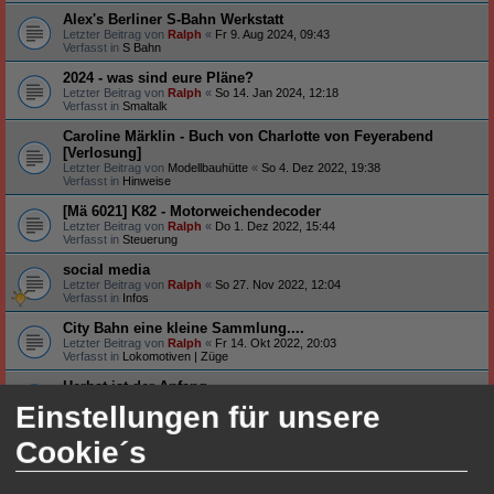
Alex's Berliner S-Bahn Werkstatt
Letzter Beitrag von
Ralph
«
Fr 9. Aug 2024, 09:43
Verfasst in
S Bahn
2024 - was sind eure Pläne?
Letzter Beitrag von
Ralph
«
So 14. Jan 2024, 12:18
Verfasst in
Smaltalk
Caroline Märklin - Buch von Charlotte von Feyerabend
[Verlosung]
Letzter Beitrag von
Modellbauhütte
«
So 4. Dez 2022, 19:38
Verfasst in
Hinweise
[Mä 6021] K82 - Motorweichendecoder
Letzter Beitrag von
Ralph
«
Do 1. Dez 2022, 15:44
Verfasst in
Steuerung
social media
Letzter Beitrag von
Ralph
«
So 27. Nov 2022, 12:04
Verfasst in
Infos
City Bahn eine kleine Sammlung....
Letzter Beitrag von
Ralph
«
Fr 14. Okt 2022, 20:03
Verfasst in
Lokomotiven | Züge
Herbst ist der Anfang
Letzter Beitrag von
Ralph
«
Di 4. Okt 2022, 20:29
Einstellungen für unsere
Verfasst in
Smaltalk
Cookie´s
Neu auf meinem Tisch ...
Letzter Beitrag von
Ralph
«
Fr 26. Aug 2022, 19:20
Verfasst in
Smaltalk