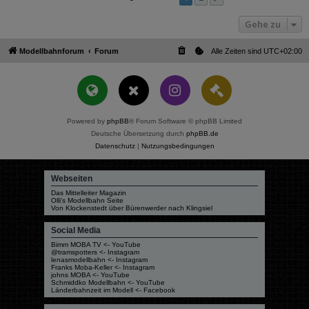
Gehe zu
Modellbahnforum
Forum
Alle Zeiten sind
UTC+02:00
Powered by
phpBB
® Forum Software © phpBB Limited
Deutsche Übersetzung durch
phpBB.de
Datenschutz
|
Nutzungsbedingungen
Webseiten
Das Mittelleiter Magazin
Olli's Modellbahn Seite
Von Klockenstedt über Bürenwerder nach Klingsiel
Social Media
Bimm MOBA TV <- YouTube
@tramspotters <- Instagram
lenasmodellbahn <- Instagram
Franks Moba-Keller <- Instagram
johns MOBA <- YouTube
Schmiddko Modellbahn <- YouTube
Länderbahnzeit im Modell <- Facebook