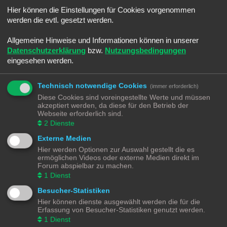
Sommerloch
Hier können die Einstellungen für Cookies vorgenommen
Letzter Beitrag von
Ralph
«
Sa 25. Jun 2022, 08:45
Verfasst in
Smaltalk
werden die evtl. gesetzt werden.
-]Android[- Electric Trains
Letzter Beitrag von
Ralph
«
Sa 25. Jun 2022, 08:30
Allgemeine Hinweise und Informationen können in unserer
Verfasst in
Spiele & Co.
Datenschutzerklärung
bzw.
Nutzungsbedingungen
Umbauwagen ROCO
eingesehen werden.
Letzter Beitrag von
Moba_GM
«
Di 14. Jun 2022, 21:18
Verfasst in
Angebote
Märklin BR216 (V160) CARGO digitalisieren
Technisch notwendige Cookies
(immer erforderlich)
Letzter Beitrag von
Moba_GM
«
Fr 20. Mai 2022, 17:36
Diese Cookies sind voreingestellte Werte und müssen
Verfasst in
Lokomotiven | Züge
akzeptiert werden, da diese für den Betrieb der
Schotter Beladung selber machen
Webseite erforderlich sind.
Letzter Beitrag von
Moba_GM
«
So 3. Apr 2022, 13:36
2
Dienste
Verfasst in
Gestaltungstipps und Tricks
Externe Medien
Märklin K83 Weichendecoder - Separate Stromeinspeisung
Letzter Beitrag von
Moba_GM
«
So 27. Mär 2022, 15:37
Hier werden Optionen zur Auswahl gestellt die es
Verfasst in
Digital
ermöglichen Videos oder externe Medien direkt im
Software - aber Welche - Teil 4
Forum abspielbar zu machen.
Letzter Beitrag von
Moba_GM
«
Mo 7. Mär 2022, 18:52
1
Dienst
Verfasst in
Steuerung
Besucher-Statistiken
Software - aber Welche - Teil 3
Letzter Beitrag von
Moba_GM
«
Do 3. Mär 2022, 19:12
Hier können dienste ausgewählt werden die für die
Verfasst in
Steuerung
Erfassung von Besucher-Statistiken genutzt werden.
Software - aber Welche - Teil 2
1
Dienst
Letzter Beitrag von
Moba_GM
«
Mi 2. Mär 2022, 20:38