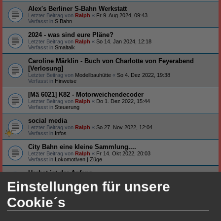
Alex's Berliner S-Bahn Werkstatt
Letzter Beitrag von
Ralph
«
Fr 9. Aug 2024, 09:43
Verfasst in
S Bahn
2024 - was sind eure Pläne?
Letzter Beitrag von
Ralph
«
So 14. Jan 2024, 12:18
Verfasst in
Smaltalk
Caroline Märklin - Buch von Charlotte von Feyerabend
[Verlosung]
Letzter Beitrag von
Modellbauhütte
«
So 4. Dez 2022, 19:38
Verfasst in
Hinweise
[Mä 6021] K82 - Motorweichendecoder
Letzter Beitrag von
Ralph
«
Do 1. Dez 2022, 15:44
Verfasst in
Steuerung
social media
Letzter Beitrag von
Ralph
«
So 27. Nov 2022, 12:04
Verfasst in
Infos
City Bahn eine kleine Sammlung....
Letzter Beitrag von
Ralph
«
Fr 14. Okt 2022, 20:03
Verfasst in
Lokomotiven | Züge
Herbst ist der Anfang
Letzter Beitrag von
Ralph
«
Di 4. Okt 2022, 20:29
Einstellungen für unsere
Verfasst in
Smaltalk
Cookie´s
Neu auf meinem Tisch ...
Letzter Beitrag von
Ralph
«
Fr 26. Aug 2022, 19:20
Verfasst in
Smaltalk