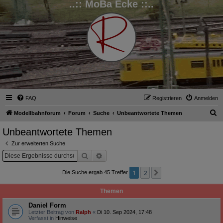
..:: MoBa Ecke ::..
FAQ
Registrieren
Anmelden
S
Modellbahnforum
Forum
Suche
Unbeantwortete Themen
u
Unbeantwortete Themen
c
Zur erweiterten Suche
h
Suche
Erweiterte Suche
e
1
2
Nächste
Die Suche ergab 45 Treffer
Themen
Daniel Form
Letzter Beitrag von
Ralph
«
Di 10. Sep 2024, 17:48
Verfasst in
Hinweise