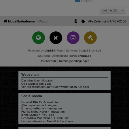
Gehe zu
Modellbahnforum
Forum
Alle Zeiten sind
UTC+02:00
Powered by
phpBB
® Forum Software © phpBB Limited
Deutsche Übersetzung durch
phpBB.de
Datenschutz
|
Nutzungsbedingungen
Webseiten
Das Mittelleiter Magazin
Olli's Modellbahn Seite
Von Klockenstedt über Bürenwerder nach Klingsiel
Social Media
Bimm MOBA TV <- YouTube
@tramspotters <- Instagram
lenasmodellbahn <- Instagram
Franks Moba-Keller <- Instagram
johns MOBA <- YouTube
Schmiddko Modellbahn <- YouTube
Länderbahnzeit im Modell <- Facebook