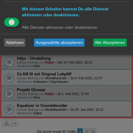
Verfasst in
Steuerung
Mit diesem Schalter kannst Du alle Dienste
Profilbanner
aktivieren oder deaktivieren.
Letzter Beitrag von
Ralph
«
So 27. Feb 2022, 09:12
Verfasst in
Infos
Arduino - habt ihr schon Erfahrung gemacht?
Alle Dienste aktivieren oder deaktivieren
Letzter Beitrag von
Ralph
«
Do 24. Feb 2022, 19:47
Verfasst in
Technik
Ablehnen
Ausgewählte akzeptieren
Alle Akzeptieren
S-Bahn Triebwagen ET171/EM171 - BR471/871
Letzter Beitrag von
Hammonia
«
Sa 19. Feb 2022, 23:39
Verfasst in
S Bahn
https - Umstellung
Letzter Beitrag von
Ralph
«
Mo 14. Feb 2022, 18:31
Verfasst in
Infos
Ce 6/8 III mit Original Lokpfiff
Letzter Beitrag von
Modellbauhütte
«
So 6. Feb 2022, 21:07
Verfasst in
Umbauten | Eigenbauten
Projekt Glossar
Letzter Beitrag von
Ralph
«
Di 1. Feb 2022, 17:04
Verfasst in
Infos
Equalizer in Sounddecoder
Letzter Beitrag von
Modellbauhütte
«
So 30. Jan 2022, 22:21
Verfasst in
Digital
1
2
Nächste
Die Suche ergab 45 Treffer