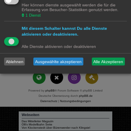
Ergebnisse sortieren nach:
Hier können dienste ausgewählt werden die für die
Aufsteigend
Absteigend
Erfassung von Besucher-Statistiken genutzt werden.
1
Dienst
Suchzeitraum begrenzen:
Mit diesem Schalter kannst Du alle Dienste
Die ersten:
Stelle 0 als Wert ein, damit der komplette Beitrag angezeigt wird.
aktivieren oder deaktivieren.
Zeichen der Beiträge anzeigen
Alle Dienste aktivieren oder deaktivieren
Modellbahnforum
Forum
Alle Zeiten sind
UTC+02:00
Ablehnen
Ausgewählte akzeptieren
Alle Akzeptieren
Powered by
phpBB
® Forum Software © phpBB Limited
Deutsche Übersetzung durch
phpBB.de
Datenschutz
|
Nutzungsbedingungen
Webseiten
Das Mittelleiter Magazin
Olli's Modellbahn Seite
Von Klockenstedt über Bürenwerder nach Klingsiel