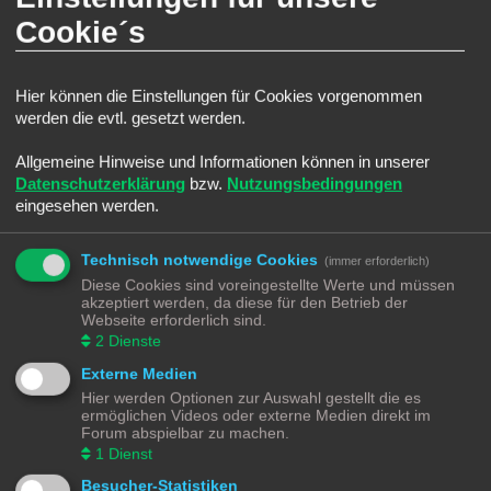
Zu suchender Autor:
Cookie´s
Benutze ein * als Platzhalter für teilweise Übereinstimmungen.
SUCHOPTIONEN
Hier können die Einstellungen für Cookies vorgenommen
Zu durchsuchende Foren:
werden die evtl. gesetzt werden.
Wähle das Forum oder die Foren aus, in denen gesucht werden soll. Unterforen werden
automatisch mit durchsucht, sofern du die Option „Unterforen durchsuchen“ unten nicht
deaktivierst.
Allgemeine Hinweise und Informationen können in unserer
Datenschutzerklärung
bzw.
Nutzungsbedingungen
eingesehen werden.
Technisch notwendige Cookies
(immer erforderlich)
Diese Cookies sind voreingestellte Werte und müssen
akzeptiert werden, da diese für den Betrieb der
Unterforen durchsuchen:
Webseite erforderlich sind.
Ja
Nein
2
Dienste
Innerhalb suchen:
Betreff und Text der Beiträge
Externe Medien
Nur im Text der Beiträge
Hier werden Optionen zur Auswahl gestellt die es
Nur im Betreff der Themen
ermöglichen Videos oder externe Medien direkt im
Nur im ersten Beitrag der Themen
Forum abspielbar zu machen.
1
Dienst
Ergebnisse anzeigen als:
Beiträge
Themen
Besucher-Statistiken