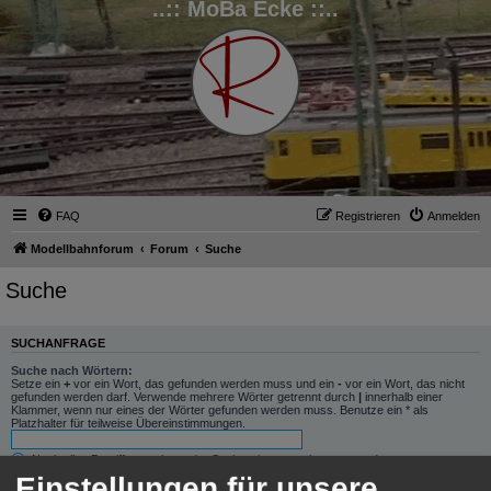
..:: MoBa Ecke ::..
FAQ
Registrieren
Anmelden
Modellbahnforum
Forum
Suche
Suche
SUCHANFRAGE
Suche nach Wörtern:
Setze ein
+
vor ein Wort, das gefunden werden muss und ein
-
vor ein Wort, das nicht
gefunden werden darf. Verwende mehrere Wörter getrennt durch
|
innerhalb einer
Klammer, wenn nur eines der Wörter gefunden werden muss. Benutze ein * als
Platzhalter für teilweise Übereinstimmungen.
Nach allen Begriffen suchen oder Suche wie angegeben verwenden
Nach einem Begriff suchen
Einstellungen für unsere