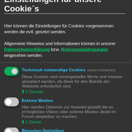
Zu suchender Autor:
Cookie´s
Benutze ein * als Platzhalter für teilweise Übereinstimmungen.
SUCHOPTIONEN
Hier können die Einstellungen für Cookies vorgenommen
Zu durchsuchende Foren:
werden die evtl. gesetzt werden.
Wähle das Forum oder die Foren aus, in denen gesucht werden soll. Unterforen werden
automatisch mit durchsucht, sofern du die Option „Unterforen durchsuchen“ unten nicht
deaktivierst.
Allgemeine Hinweise und Informationen können in unserer
Datenschutzerklärung
bzw.
Nutzungsbedingungen
eingesehen werden.
Technisch notwendige Cookies
(immer erforderlich)
Diese Cookies sind voreingestellte Werte und müssen
akzeptiert werden, da diese für den Betrieb der
Unterforen durchsuchen:
Webseite erforderlich sind.
Ja
Nein
2
Dienste
Innerhalb suchen:
Betreff und Text der Beiträge
Externe Medien
Nur im Text der Beiträge
Hier werden Optionen zur Auswahl gestellt die es
Nur im Betreff der Themen
ermöglichen Videos oder externe Medien direkt im
Nur im ersten Beitrag der Themen
Forum abspielbar zu machen.
1
Dienst
Ergebnisse anzeigen als:
Beiträge
Themen
Besucher-Statistiken