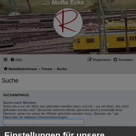
..:: MoBa Ecke ::..
FAQ
Registrieren
Anmelden
Modellbahnforum
Forum
Suche
Suche
SUCHANFRAGE
Suche nach Wörtern:
Setze ein
+
vor ein Wort, das gefunden werden muss und ein
-
vor ein Wort, das nicht
gefunden werden darf. Verwende mehrere Wörter getrennt durch
|
innerhalb einer
Klammer, wenn nur eines der Wörter gefunden werden muss. Benutze ein * als
Platzhalter für teilweise Übereinstimmungen.
Nach allen Begriffen suchen oder Suche wie angegeben verwenden
Nach einem Begriff suchen
Einstellungen für unsere