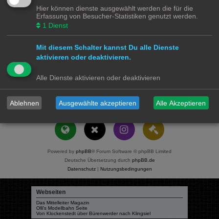
Ergebnisse sortieren nach:
Hier können dienste ausgewählt werden die für die
Aufsteigend
Absteigend
Erfassung von Besucher-Statistiken genutzt werden.
1
Dienst
Suchzeitraum begrenzen:
Mit diesem Schalter kannst Du alle Dienste
Die ersten:
Stelle 0 als Wert ein, damit der komplette Beitrag angezeigt wird.
aktivieren oder deaktivieren.
Zeichen der Beiträge anzeigen
Alle Dienste aktivieren oder deaktivieren
Modellbahnforum
Forum
Alle Zeiten sind
UTC+02:00
Ablehnen
Ausgewählte akzeptieren
Alle Akzeptieren
Powered by
phpBB
® Forum Software © phpBB Limited
Deutsche Übersetzung durch
phpBB.de
Datenschutz
|
Nutzungsbedingungen
Webseiten
Das Mittelleiter Magazin
Olli's Modellbahn Seite
Von Klockenstedt über Bürenwerder nach Klingsiel