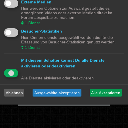
Externe Medien
Hier werden Optionen zur Auswahl gestellt die es
Powered by
phpBB
® Forum Software © phpBB Limited
ermöglichen Videos oder externe Medien direkt im
Deutsche Übersetzung durch
phpBB.de
Forum abspielbar zu machen.
Datenschutz
|
Nutzungsbedingungen
1
Dienst
Besucher-Statistiken
Webseiten
Hier können dienste ausgewählt werden die für die
Das Mittelleiter Magazin
Olli's Modellbahn Seite
Erfassung von Besucher-Statistiken genutzt werden.
Von Klockenstedt über Bürenwerder nach Klingsiel
1
Dienst
Social Media
Mit diesem Schalter kannst Du alle Dienste
Bimm MOBA TV <- YouTube
@tramspotters <- Instagram
aktivieren oder deaktivieren.
lenasmodellbahn <- Instagram
Franks Moba-Keller <- Instagram
johns MOBA <- YouTube
Schmiddko Modellbahn <- YouTube
Alle Dienste aktivieren oder deaktivieren
Länderbahnzeit im Modell <- Facebook
Verschiedenes
Ablehnen
Ausgewählte akzeptieren
Alle Akzeptieren
mo87.de Infos und News zur H0 Straßenfahrzeuge
Hamburger Hochbahn Modelle
Heiko Wolbink | Alterung von Modellen
RailControl - Forum