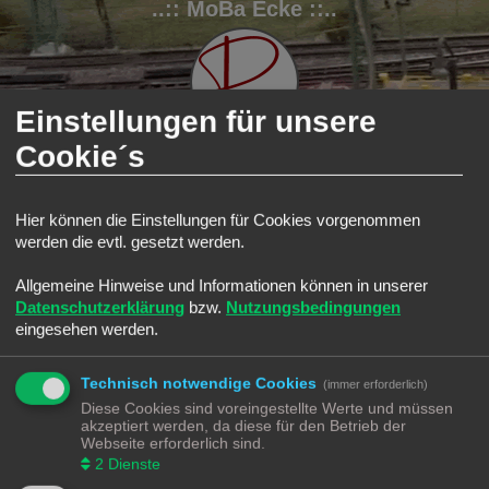
..:: MoBa Ecke ::..
Einstellungen für unsere
Cookie´s
FAQ
Registrieren
Anmelden
Hier können die Einstellungen für Cookies vorgenommen
werden die evtl. gesetzt werden.
S
Modellbahnforum
Forum
u
Allgemeine Hinweise und Informationen können in unserer
Alle Cookies löschen
c
Datenschutzerklärung
bzw.
Nutzungsbedingungen
h
eingesehen werden.
Bist du dir sicher, dass du alle Cookies des Boards löschen möchtest?
e
Technisch notwendige Cookies
(immer erforderlich)
Diese Cookies sind voreingestellte Werte und müssen
Modellbahnforum
Forum
Alle Zeiten sind
UTC+02:00
akzeptiert werden, da diese für den Betrieb der
Webseite erforderlich sind.
2
Dienste