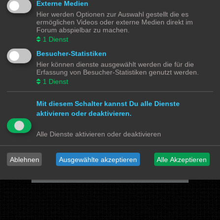
Externe Medien
Hier werden Optionen zur Auswahl gestellt die es
Powered by
phpBB
® Forum Software © phpBB Limited
ermöglichen Videos oder externe Medien direkt im
Deutsche Übersetzung durch
phpBB.de
Forum abspielbar zu machen.
Datenschutz
|
Nutzungsbedingungen
1
Dienst
Besucher-Statistiken
Webseiten
Hier können dienste ausgewählt werden die für die
Das Mittelleiter Magazin
Olli's Modellbahn Seite
Erfassung von Besucher-Statistiken genutzt werden.
Von Klockenstedt über Bürenwerder nach Klingsiel
1
Dienst
Social Media
Mit diesem Schalter kannst Du alle Dienste
Bimm MOBA TV <- YouTube
@tramspotters <- Instagram
aktivieren oder deaktivieren.
lenasmodellbahn <- Instagram
Franks Moba-Keller <- Instagram
johns MOBA <- YouTube
Schmiddko Modellbahn <- YouTube
Alle Dienste aktivieren oder deaktivieren
Länderbahnzeit im Modell <- Facebook
Verschiedenes
Ablehnen
Ausgewählte akzeptieren
Alle Akzeptieren
mo87.de Infos und News zur H0 Straßenfahrzeuge
Hamburger Hochbahn Modelle
Heiko Wolbink | Alterung von Modellen
RailControl - Forum