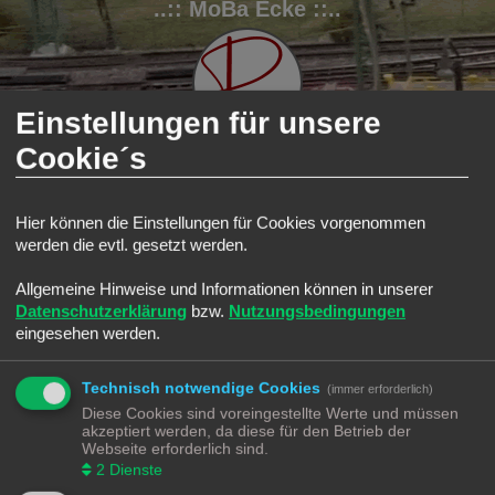
..:: MoBa Ecke ::..
Einstellungen für unsere
Cookie´s
FAQ
Registrieren
Anmelden
Hier können die Einstellungen für Cookies vorgenommen
werden die evtl. gesetzt werden.
S
Modellbahnforum
Forum
u
Allgemeine Hinweise und Informationen können in unserer
Alle Cookies löschen
c
Datenschutzerklärung
bzw.
Nutzungsbedingungen
h
eingesehen werden.
Bist du dir sicher, dass du alle Cookies des Boards löschen möchtest?
e
Technisch notwendige Cookies
(immer erforderlich)
Diese Cookies sind voreingestellte Werte und müssen
Modellbahnforum
Forum
Alle Zeiten sind
UTC+02:00
akzeptiert werden, da diese für den Betrieb der
Webseite erforderlich sind.
2
Dienste