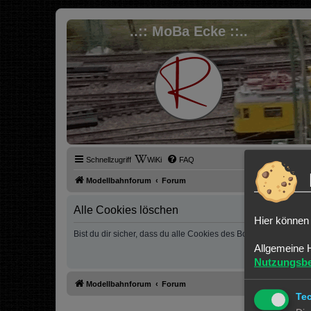
..:: MoBa Ecke ::..
Schnellzugriff
WiKi
FAQ
Modellbahnforum
Forum
Alle Cookies löschen
Hier können 
Bist du dir sicher, dass du alle Cookies des Boards löschen mö
Allgemeine 
Nutzungsb
Modellbahnforum
Forum
Te