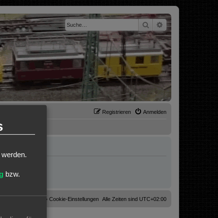
Suche
Erweiterte Suche
Registrieren
Anmelden
s
t werden.
g
bzw.
Cookies löschen
Cookie-Einstellungen
Alle Zeiten sind
UTC+02:00