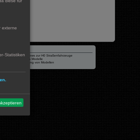
a diese für
r externe
Verschiedenes
r-Statistiken
mo87.de Infos und News zur H0 Straßenfahrzeuge
Hamburger Hochbahn Modelle
Heiko Wolbink | Alterung von Modellen
RailControl - Forum
en.
Akzeptieren