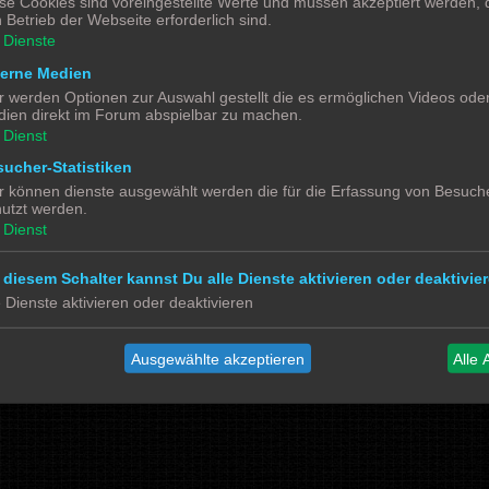
se Cookies sind voreingestellte Werte und müssen akzeptiert werden, d
 Betrieb der Webseite erforderlich sind.
Dienste
Powered by
phpBB
® Forum Software © phpBB Limited
terne Medien
Deutsche Übersetzung durch
phpBB.de
r werden Optionen zur Auswahl gestellt die es ermöglichen Videos ode
Datenschutz
|
Nutzungsbedingungen
ien direkt im Forum abspielbar zu machen.
Dienst
ucher-Statistiken
Social Media
r können dienste ausgewählt werden die für die Erfassung von Besuche
Bimm MOBA TV <- YouTube
utzt werden.
@tramspotters <- Instagram
lenasmodellbahn <- Instagram
Dienst
Franks Moba-Keller <- Instagram
johns MOBA <- YouTube
Schmiddko Modellbahn <- YouTube
Länderbahnzeit im Modell <- Facebook
 diesem Schalter kannst Du alle Dienste aktivieren oder deaktivier
e Dienste aktivieren oder deaktivieren
Ausgewählte akzeptieren
Alle 