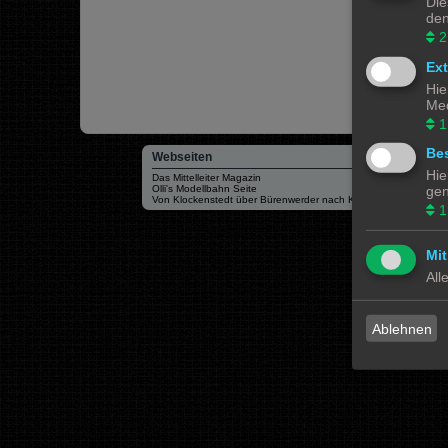
Die
den
2
Ex
Hie
Med
1
Bes
Webseiten
Hie
Das Mittelleiter Magazin
Olli's Modellbahn Seite
gen
Von Klockenstedt über Bürenwerder nach Klingsiel
1
Mit
All
Ablehnen