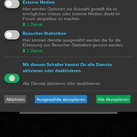
Externe Medien
Hier werden Optionen zur Auswahl gestellt die es
Powered by
phpBB
® Forum Software © phpBB Limited
ermöglichen Videos oder externe Medien direkt im
Deutsche Übersetzung durch
phpBB.de
Forum abspielbar zu machen.
Datenschutz
|
Nutzungsbedingungen
1
Dienst
Besucher-Statistiken
Webseiten
Hier können dienste ausgewählt werden die für die
Das Mittelleiter Magazin
Olli's Modellbahn Seite
Erfassung von Besucher-Statistiken genutzt werden.
Von Klockenstedt über Bürenwerder nach Klingsiel
1
Dienst
Social Media
Mit diesem Schalter kannst Du alle Dienste
Bimm MOBA TV <- YouTube
@tramspotters <- Instagram
aktivieren oder deaktivieren.
lenasmodellbahn <- Instagram
Franks Moba-Keller <- Instagram
johns MOBA <- YouTube
Schmiddko Modellbahn <- YouTube
Alle Dienste aktivieren oder deaktivieren
Länderbahnzeit im Modell <- Facebook
Verschiedenes
Ablehnen
Ausgewählte akzeptieren
Alle Akzeptieren
mo87.de Infos und News zur H0 Straßenfahrzeuge
Hamburger Hochbahn Modelle
Heiko Wolbink | Alterung von Modellen
RailControl - Forum