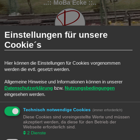
..:: MoBa Ecke ::..
Einstellungen für unsere
Cookie´s
FAQ
Registrieren
Anmelden
Hier können die Einstellungen für Cookies vorgenommen
werden die evtl. gesetzt werden.
S
Modellbahnforum
Forum
u
Allgemeine Hinweise und Informationen können in unserer
Alle Cookies löschen
c
Datenschutzerklärung
bzw.
Nutzungsbedingungen
h
eingesehen werden.
Bist du dir sicher, dass du alle Cookies des Boards löschen möchtest?
e
Technisch notwendige Cookies
(immer erforderlich)
Diese Cookies sind voreingestellte Werte und müssen
Modellbahnforum
Forum
Alle Zeiten sind
UTC+02:00
akzeptiert werden, da diese für den Betrieb der
Webseite erforderlich sind.
2
Dienste