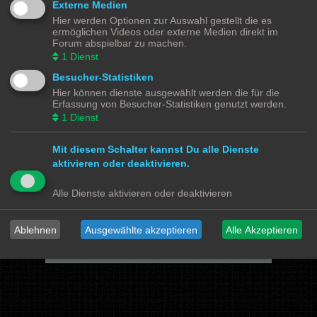
Externe Medien
Hier werden Optionen zur Auswahl gestellt die es
Powered by
phpBB
® Forum Software © phpBB Limited
ermöglichen Videos oder externe Medien direkt im
Deutsche Übersetzung durch
phpBB.de
Forum abspielbar zu machen.
Datenschutz
|
Nutzungsbedingungen
1
Dienst
Besucher-Statistiken
Webseiten
Hier können dienste ausgewählt werden die für die
Das Mittelleiter Magazin
Olli's Modellbahn Seite
Erfassung von Besucher-Statistiken genutzt werden.
Von Klockenstedt über Bürenwerder nach Klingsiel
1
Dienst
Social Media
Mit diesem Schalter kannst Du alle Dienste
Bimm MOBA TV <- YouTube
@tramspotters <- Instagram
aktivieren oder deaktivieren.
lenasmodellbahn <- Instagram
Franks Moba-Keller <- Instagram
johns MOBA <- YouTube
Schmiddko Modellbahn <- YouTube
Alle Dienste aktivieren oder deaktivieren
Länderbahnzeit im Modell <- Facebook
Verschiedenes
Ablehnen
Ausgewählte akzeptieren
Alle Akzeptieren
mo87.de Infos und News zur H0 Straßenfahrzeuge
Hamburger Hochbahn Modelle
Heiko Wolbink | Alterung von Modellen
RailControl - Forum