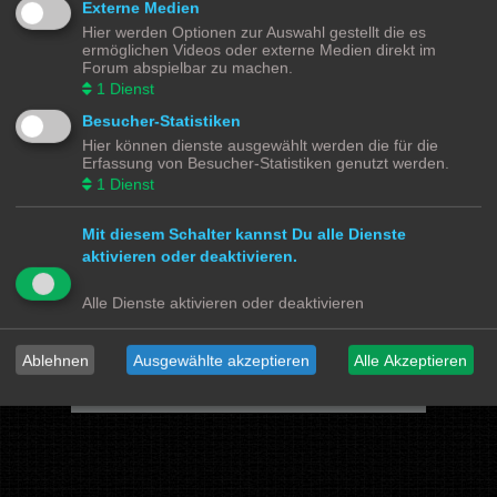
Externe Medien
Hier werden Optionen zur Auswahl gestellt die es
Powered by
phpBB
® Forum Software © phpBB Limited
ermöglichen Videos oder externe Medien direkt im
Deutsche Übersetzung durch
phpBB.de
Forum abspielbar zu machen.
Datenschutz
|
Nutzungsbedingungen
1
Dienst
Besucher-Statistiken
Webseiten
Hier können dienste ausgewählt werden die für die
Das Mittelleiter Magazin
Olli's Modellbahn Seite
Erfassung von Besucher-Statistiken genutzt werden.
Von Klockenstedt über Bürenwerder nach Klingsiel
1
Dienst
Social Media
Mit diesem Schalter kannst Du alle Dienste
Bimm MOBA TV <- YouTube
@tramspotters <- Instagram
aktivieren oder deaktivieren.
lenasmodellbahn <- Instagram
Franks Moba-Keller <- Instagram
johns MOBA <- YouTube
Schmiddko Modellbahn <- YouTube
Alle Dienste aktivieren oder deaktivieren
Länderbahnzeit im Modell <- Facebook
Verschiedenes
Ablehnen
Ausgewählte akzeptieren
Alle Akzeptieren
mo87.de Infos und News zur H0 Straßenfahrzeuge
Hamburger Hochbahn Modelle
Heiko Wolbink | Alterung von Modellen
RailControl - Forum