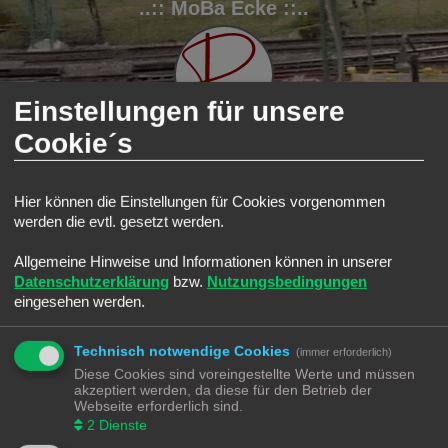
..:: MoBa Ecke ::..
Einstellungen für unsere
Cookie´s
FAQ
Registrieren
Anmelden
Hier können die Einstellungen für Cookies vorgenommen
werden die evtl. gesetzt werden.
S
Modellbahnforum
Forum
u
Allgemeine Hinweise und Informationen können in unserer
Alle Cookies löschen
c
Datenschutzerklärung
bzw.
Nutzungsbedingungen
h
eingesehen werden.
Bist du dir sicher, dass du alle Cookies des Boards löschen möchtest?
e
Technisch notwendige Cookies
(immer erforderlich)
Diese Cookies sind voreingestellte Werte und müssen
Modellbahnforum
Forum
Alle Zeiten sind
UTC+02:00
akzeptiert werden, da diese für den Betrieb der
Webseite erforderlich sind.
2
Dienste