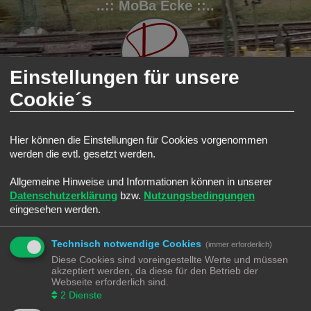
..:: MoBa Ecke ::..
Einstellungen für unsere
Cookie´s
FAQ
Registrieren
Anmelden
Hier können die Einstellungen für Cookies vorgenommen
werden die evtl. gesetzt werden.
S
Modellbahnforum
Forum
u
Allgemeine Hinweise und Informationen können in unserer
Alle Cookies löschen
c
Datenschutzerklärung
bzw.
Nutzungsbedingungen
h
eingesehen werden.
Bist du dir sicher, dass du alle Cookies des Boards löschen möchtest?
e
Technisch notwendige Cookies
(immer erforderlich)
Diese Cookies sind voreingestellte Werte und müssen
Modellbahnforum
Forum
Alle Zeiten sind
UTC+02:00
akzeptiert werden, da diese für den Betrieb der
Webseite erforderlich sind.
2
Dienste