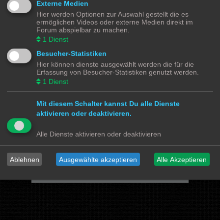
Externe Medien
Hier werden Optionen zur Auswahl gestellt die es
Powered by
phpBB
® Forum Software © phpBB Limited
ermöglichen Videos oder externe Medien direkt im
Deutsche Übersetzung durch
phpBB.de
Forum abspielbar zu machen.
Datenschutz
|
Nutzungsbedingungen
1
Dienst
Besucher-Statistiken
Webseiten
Hier können dienste ausgewählt werden die für die
Das Mittelleiter Magazin
Olli's Modellbahn Seite
Erfassung von Besucher-Statistiken genutzt werden.
Von Klockenstedt über Bürenwerder nach Klingsiel
1
Dienst
Social Media
Mit diesem Schalter kannst Du alle Dienste
Bimm MOBA TV <- YouTube
@tramspotters <- Instagram
aktivieren oder deaktivieren.
lenasmodellbahn <- Instagram
Franks Moba-Keller <- Instagram
johns MOBA <- YouTube
Schmiddko Modellbahn <- YouTube
Alle Dienste aktivieren oder deaktivieren
Länderbahnzeit im Modell <- Facebook
Verschiedenes
Ablehnen
Ausgewählte akzeptieren
Alle Akzeptieren
mo87.de Infos und News zur H0 Straßenfahrzeuge
Hamburger Hochbahn Modelle
Heiko Wolbink | Alterung von Modellen
RailControl - Forum