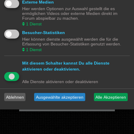
Externe Medien
Hier werden Optionen zur Auswahl gestellt die es
Powered by
phpBB
® Forum Software © phpBB Limited
ermöglichen Videos oder externe Medien direkt im
Deutsche Übersetzung durch
phpBB.de
Forum abspielbar zu machen.
Datenschutz
|
Nutzungsbedingungen
1
Dienst
Besucher-Statistiken
Webseiten
Hier können dienste ausgewählt werden die für die
Das Mittelleiter Magazin
Olli's Modellbahn Seite
Erfassung von Besucher-Statistiken genutzt werden.
Von Klockenstedt über Bürenwerder nach Klingsiel
1
Dienst
Social Media
Mit diesem Schalter kannst Du alle Dienste
Bimm MOBA TV <- YouTube
@tramspotters <- Instagram
aktivieren oder deaktivieren.
lenasmodellbahn <- Instagram
Franks Moba-Keller <- Instagram
johns MOBA <- YouTube
Schmiddko Modellbahn <- YouTube
Alle Dienste aktivieren oder deaktivieren
Länderbahnzeit im Modell <- Facebook
Verschiedenes
Ablehnen
Ausgewählte akzeptieren
Alle Akzeptieren
mo87.de Infos und News zur H0 Straßenfahrzeuge
Hamburger Hochbahn Modelle
Heiko Wolbink | Alterung von Modellen
RailControl - Forum