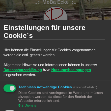
..:: MoBa Ecke ::..
Einstellungen für unsere
Cookie´s
FAQ
Registrieren
Anmelden
Hier können die Einstellungen für Cookies vorgenommen
werden die evtl. gesetzt werden.
S
Modellbahnforum
Forum
u
Allgemeine Hinweise und Informationen können in unserer
Alle Cookies löschen
c
Datenschutzerklärung
bzw.
Nutzungsbedingungen
h
eingesehen werden.
Bist du dir sicher, dass du alle Cookies des Boards löschen möchtest?
e
Technisch notwendige Cookies
(immer erforderlich)
Diese Cookies sind voreingestellte Werte und müssen
Modellbahnforum
Forum
Alle Zeiten sind
UTC+02:00
akzeptiert werden, da diese für den Betrieb der
Webseite erforderlich sind.
2
Dienste