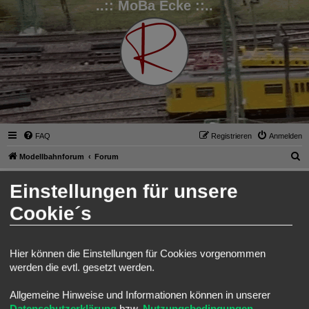
..:: MoBa Ecke ::..
FAQ
Registrieren
Anmelden
S
Modellbahnforum
Forum
u
Anmelden
Einstellungen für unsere
c
h
Cookie´s
Benutzername:
e
Passwort:
Hier können die Einstellungen für Cookies vorgenommen
werden die evtl. gesetzt werden.
Ich habe mein Passwort vergessen
Angemeldet bleiben
Allgemeine Hinweise und Informationen können in unserer
Meinen Online-Status während dieser Sitzung verbergen
Datenschutzerklärung
bzw.
Nutzungsbedingungen