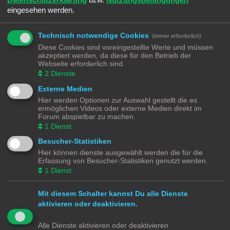
eingesehen werden.
Technisch notwendige Cookies
(immer erforderlich)
REGISTRIEREN
Diese Cookies sind voreingestellte Werte und müssen
Du musst in diesem Forum registriert sein, um dich anmelden zu können. Die
akzeptiert werden, da diese für den Betrieb der
Registrierung ist in wenigen Augenblicken erledigt und ermöglicht dir, auf
Webseite erforderlich sind.
weitere Funktionen zuzugreifen. Die Board-Administration kann registrierten
2
Dienste
Benutzern auch zusätzliche Berechtigungen zuweisen. Beachte bitte unsere
Nutzungsbedingungen und die verwandten Regelungen, bevor du dich
Externe Medien
registrierst. Bitte beachte auch die jeweiligen Forenregeln, wenn du dich in
Hier werden Optionen zur Auswahl gestellt die es
diesem Board bewegst.
ermöglichen Videos oder externe Medien direkt im
Forum abspielbar zu machen.
Nutzungsbedingungen
|
Datenschutzerklärung
1
Dienst
Registrieren
Besucher-Statistiken
Hier können dienste ausgewählt werden die für die
Erfassung von Besucher-Statistiken genutzt werden.
Modellbahnforum
Forum
Alle Zeiten sind
UTC+02:00
1
Dienst
Mit diesem Schalter kannst Du alle Dienste
aktivieren oder deaktivieren.
Powered by
phpBB
® Forum Software © phpBB Limited
Alle Dienste aktivieren oder deaktivieren
Deutsche Übersetzung durch
phpBB.de