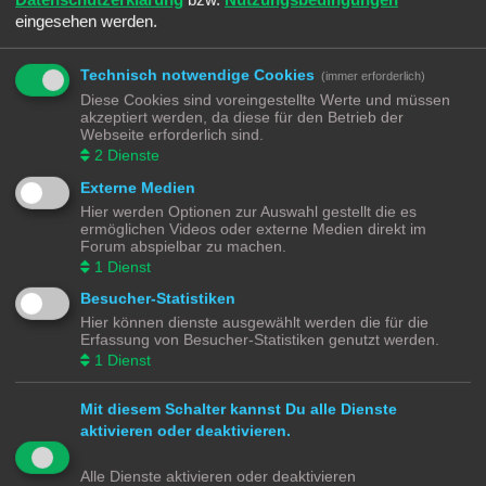
eingesehen werden.
Technisch notwendige Cookies
(immer erforderlich)
REGISTRIEREN
Diese Cookies sind voreingestellte Werte und müssen
Du musst in diesem Forum registriert sein, um dich anmelden zu können. Die
akzeptiert werden, da diese für den Betrieb der
Registrierung ist in wenigen Augenblicken erledigt und ermöglicht dir, auf
Webseite erforderlich sind.
weitere Funktionen zuzugreifen. Die Board-Administration kann registrierten
2
Dienste
Benutzern auch zusätzliche Berechtigungen zuweisen. Beachte bitte unsere
Nutzungsbedingungen und die verwandten Regelungen, bevor du dich
Externe Medien
registrierst. Bitte beachte auch die jeweiligen Forenregeln, wenn du dich in
Hier werden Optionen zur Auswahl gestellt die es
diesem Board bewegst.
ermöglichen Videos oder externe Medien direkt im
Forum abspielbar zu machen.
Nutzungsbedingungen
|
Datenschutzerklärung
1
Dienst
Registrieren
Besucher-Statistiken
Hier können dienste ausgewählt werden die für die
Erfassung von Besucher-Statistiken genutzt werden.
Modellbahnforum
Forum
Alle Zeiten sind
UTC+02:00
1
Dienst
Mit diesem Schalter kannst Du alle Dienste
aktivieren oder deaktivieren.
Powered by
phpBB
® Forum Software © phpBB Limited
Alle Dienste aktivieren oder deaktivieren
Deutsche Übersetzung durch
phpBB.de