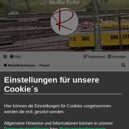
..:: MoBa Ecke ::..
FAQ
Registrieren
Anmelden
S
Modellbahnforum
Forum
u
Anmelden
Einstellungen für unsere
c
h
Cookie´s
Benutzername:
e
Passwort:
Hier können die Einstellungen für Cookies vorgenommen
werden die evtl. gesetzt werden.
Ich habe mein Passwort vergessen
Angemeldet bleiben
Allgemeine Hinweise und Informationen können in unserer
Meinen Online-Status während dieser Sitzung verbergen
Datenschutzerklärung
bzw.
Nutzungsbedingungen