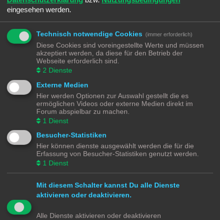
eingesehen werden.
Technisch notwendige Cookies
(immer erforderlich)
REGISTRIEREN
Diese Cookies sind voreingestellte Werte und müssen
Du musst in diesem Forum registriert sein, um dich anmelden zu können. Die
akzeptiert werden, da diese für den Betrieb der
Registrierung ist in wenigen Augenblicken erledigt und ermöglicht dir, auf
Webseite erforderlich sind.
weitere Funktionen zuzugreifen. Die Board-Administration kann registrierten
2
Dienste
Benutzern auch zusätzliche Berechtigungen zuweisen. Beachte bitte unsere
Nutzungsbedingungen und die verwandten Regelungen, bevor du dich
Externe Medien
registrierst. Bitte beachte auch die jeweiligen Forenregeln, wenn du dich in
Hier werden Optionen zur Auswahl gestellt die es
diesem Board bewegst.
ermöglichen Videos oder externe Medien direkt im
Forum abspielbar zu machen.
Nutzungsbedingungen
|
Datenschutzerklärung
1
Dienst
Registrieren
Besucher-Statistiken
Hier können dienste ausgewählt werden die für die
Erfassung von Besucher-Statistiken genutzt werden.
Modellbahnforum
Forum
Alle Zeiten sind
UTC+02:00
1
Dienst
Mit diesem Schalter kannst Du alle Dienste
aktivieren oder deaktivieren.
Powered by
phpBB
® Forum Software © phpBB Limited
Alle Dienste aktivieren oder deaktivieren
Deutsche Übersetzung durch
phpBB.de