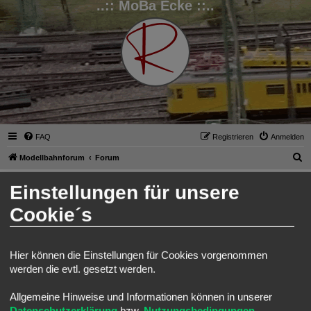
..:: MoBa Ecke ::..
FAQ
Registrieren
Anmelden
S
Modellbahnforum
Forum
u
Anmelden
Einstellungen für unsere
c
h
Cookie´s
Benutzername:
e
Passwort:
Hier können die Einstellungen für Cookies vorgenommen
werden die evtl. gesetzt werden.
Ich habe mein Passwort vergessen
Angemeldet bleiben
Allgemeine Hinweise und Informationen können in unserer
Meinen Online-Status während dieser Sitzung verbergen
Datenschutzerklärung
bzw.
Nutzungsbedingungen