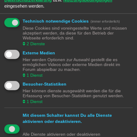
eingesehen werden.
Technisch notwendige Cookies
(immer erforderlich)
REGISTRIEREN
Diese Cookies sind voreingestellte Werte und müssen
Du musst in diesem Forum registriert sein, um dich anmelden zu können. Die
akzeptiert werden, da diese für den Betrieb der
Registrierung ist in wenigen Augenblicken erledigt und ermöglicht dir, auf
Webseite erforderlich sind.
weitere Funktionen zuzugreifen. Die Board-Administration kann registrierten
2
Dienste
Benutzern auch zusätzliche Berechtigungen zuweisen. Beachte bitte unsere
Nutzungsbedingungen und die verwandten Regelungen, bevor du dich
Externe Medien
registrierst. Bitte beachte auch die jeweiligen Forenregeln, wenn du dich in
Hier werden Optionen zur Auswahl gestellt die es
diesem Board bewegst.
ermöglichen Videos oder externe Medien direkt im
Forum abspielbar zu machen.
Nutzungsbedingungen
|
Datenschutzerklärung
1
Dienst
Registrieren
Besucher-Statistiken
Hier können dienste ausgewählt werden die für die
Erfassung von Besucher-Statistiken genutzt werden.
Modellbahnforum
Forum
Alle Zeiten sind
UTC+02:00
1
Dienst
Mit diesem Schalter kannst Du alle Dienste
aktivieren oder deaktivieren.
Powered by
phpBB
® Forum Software © phpBB Limited
Alle Dienste aktivieren oder deaktivieren
Deutsche Übersetzung durch
phpBB.de