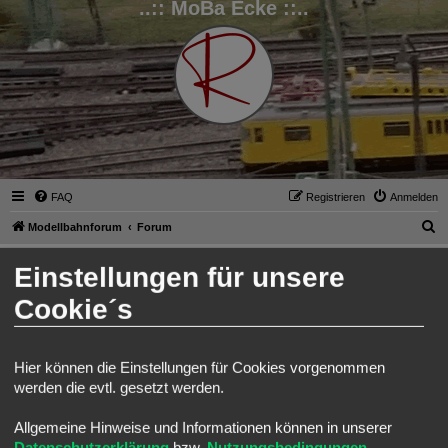
..:: MoBa Ecke ::..
FAQ
Registrieren
Anmelden
S
Modellbahnforum
Forum
u
Anmelden
Einstellungen für unsere
c
h
Cookie´s
Benutzername:
e
Passwort:
Hier können die Einstellungen für Cookies vorgenommen
werden die evtl. gesetzt werden.
Ich habe mein Passwort vergessen
Angemeldet bleiben
Allgemeine Hinweise und Informationen können in unserer
Meinen Online-Status während dieser Sitzung verbergen
Datenschutzerklärung
bzw.
Nutzungsbedingungen