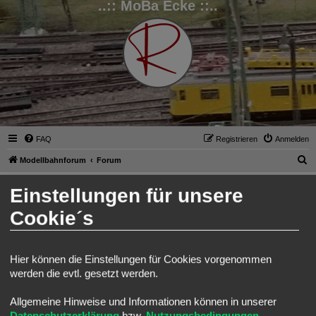
..:: MoBa Ecke ::..
FAQ
Registrieren
Anmelden
S
Modellbahnforum
Forum
u
Anmelden
Einstellungen für unsere
c
h
Cookie´s
Benutzername:
e
Passwort:
Hier können die Einstellungen für Cookies vorgenommen
werden die evtl. gesetzt werden.
Ich habe mein Passwort vergessen
Angemeldet bleiben
Allgemeine Hinweise und Informationen können in unserer
Meinen Online-Status während dieser Sitzung verbergen
Datenschutzerklärung
bzw.
Nutzungsbedingungen