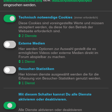
eingesehen werden.
Technisch notwendige Cookies
(immer erforderlich)
REGISTRIEREN
Diese Cookies sind voreingestellte Werte und müssen
Du musst in diesem Forum registriert sein, um dich anmelden zu können. Die
akzeptiert werden, da diese für den Betrieb der
Registrierung ist in wenigen Augenblicken erledigt und ermöglicht dir, auf
Webseite erforderlich sind.
weitere Funktionen zuzugreifen. Die Board-Administration kann registrierten
2
Dienste
Benutzern auch zusätzliche Berechtigungen zuweisen. Beachte bitte unsere
Nutzungsbedingungen und die verwandten Regelungen, bevor du dich
Externe Medien
registrierst. Bitte beachte auch die jeweiligen Forenregeln, wenn du dich in
Hier werden Optionen zur Auswahl gestellt die es
diesem Board bewegst.
ermöglichen Videos oder externe Medien direkt im
Forum abspielbar zu machen.
Nutzungsbedingungen
|
Datenschutzerklärung
1
Dienst
Registrieren
Besucher-Statistiken
Hier können dienste ausgewählt werden die für die
Erfassung von Besucher-Statistiken genutzt werden.
Modellbahnforum
Forum
Alle Zeiten sind
UTC+02:00
1
Dienst
Mit diesem Schalter kannst Du alle Dienste
aktivieren oder deaktivieren.
Powered by
phpBB
® Forum Software © phpBB Limited
Alle Dienste aktivieren oder deaktivieren
Deutsche Übersetzung durch
phpBB.de