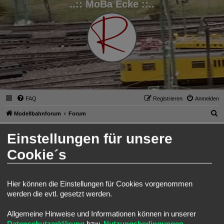
..:: MoBa Ecke ::..
FAQ
Registrieren
Anmelden
S
Modellbahnforum
Forum
u
Anmelden
Einstellungen für unsere
c
h
Cookie´s
Benutzername:
e
Passwort:
Hier können die Einstellungen für Cookies vorgenommen
werden die evtl. gesetzt werden.
Ich habe mein Passwort vergessen
Angemeldet bleiben
Allgemeine Hinweise und Informationen können in unserer
Meinen Online-Status während dieser Sitzung verbergen
Datenschutzerklärung
bzw.
Nutzungsbedingungen