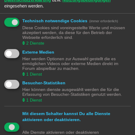
eingesehen werden.
Technisch notwendige Cookies
(immer erforderlich)
REGISTRIEREN
Diese Cookies sind voreingestellte Werte und müssen
Du musst in diesem Forum registriert sein, um dich anmelden zu können. Die
akzeptiert werden, da diese für den Betrieb der
Registrierung ist in wenigen Augenblicken erledigt und ermöglicht dir, auf
Webseite erforderlich sind.
weitere Funktionen zuzugreifen. Die Board-Administration kann registrierten
2
Dienste
Benutzern auch zusätzliche Berechtigungen zuweisen. Beachte bitte unsere
Nutzungsbedingungen und die verwandten Regelungen, bevor du dich
Externe Medien
registrierst. Bitte beachte auch die jeweiligen Forenregeln, wenn du dich in
Hier werden Optionen zur Auswahl gestellt die es
diesem Board bewegst.
ermöglichen Videos oder externe Medien direkt im
Forum abspielbar zu machen.
Nutzungsbedingungen
|
Datenschutzerklärung
1
Dienst
Registrieren
Besucher-Statistiken
Hier können dienste ausgewählt werden die für die
Erfassung von Besucher-Statistiken genutzt werden.
Modellbahnforum
Forum
Alle Zeiten sind
UTC+02:00
1
Dienst
Mit diesem Schalter kannst Du alle Dienste
aktivieren oder deaktivieren.
Powered by
phpBB
® Forum Software © phpBB Limited
Alle Dienste aktivieren oder deaktivieren
Deutsche Übersetzung durch
phpBB.de