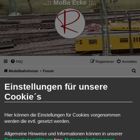
..:: MoBa Ecke ::..
FAQ
Registrieren
Anmelden
S
Modellbahnforum
Forum
u
Anmelden
Einstellungen für unsere
c
h
Cookie´s
Benutzername:
e
Passwort:
Hier können die Einstellungen für Cookies vorgenommen
werden die evtl. gesetzt werden.
Ich habe mein Passwort vergessen
Angemeldet bleiben
Allgemeine Hinweise und Informationen können in unserer
Meinen Online-Status während dieser Sitzung verbergen
Datenschutzerklärung
bzw.
Nutzungsbedingungen