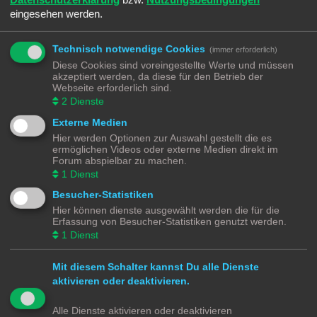
eingesehen werden.
Technisch notwendige Cookies
(immer erforderlich)
REGISTRIEREN
Diese Cookies sind voreingestellte Werte und müssen
Du musst in diesem Forum registriert sein, um dich anmelden zu können. Die
akzeptiert werden, da diese für den Betrieb der
Registrierung ist in wenigen Augenblicken erledigt und ermöglicht dir, auf
Webseite erforderlich sind.
weitere Funktionen zuzugreifen. Die Board-Administration kann registrierten
2
Dienste
Benutzern auch zusätzliche Berechtigungen zuweisen. Beachte bitte unsere
Nutzungsbedingungen und die verwandten Regelungen, bevor du dich
Externe Medien
registrierst. Bitte beachte auch die jeweiligen Forenregeln, wenn du dich in
Hier werden Optionen zur Auswahl gestellt die es
diesem Board bewegst.
ermöglichen Videos oder externe Medien direkt im
Forum abspielbar zu machen.
Nutzungsbedingungen
|
Datenschutzerklärung
1
Dienst
Registrieren
Besucher-Statistiken
Hier können dienste ausgewählt werden die für die
Erfassung von Besucher-Statistiken genutzt werden.
Modellbahnforum
Forum
Alle Zeiten sind
UTC+02:00
1
Dienst
Mit diesem Schalter kannst Du alle Dienste
aktivieren oder deaktivieren.
Powered by
phpBB
® Forum Software © phpBB Limited
Alle Dienste aktivieren oder deaktivieren
Deutsche Übersetzung durch
phpBB.de