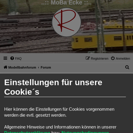
..:: MoBa Ecke ::..
FAQ
Registrieren
Anmelden
S
Modellbahnforum
Forum
u
Anmelden
Einstellungen für unsere
c
h
Cookie´s
Benutzername:
e
Passwort:
Hier können die Einstellungen für Cookies vorgenommen
werden die evtl. gesetzt werden.
Ich habe mein Passwort vergessen
Angemeldet bleiben
Allgemeine Hinweise und Informationen können in unserer
Meinen Online-Status während dieser Sitzung verbergen
Datenschutzerklärung
bzw.
Nutzungsbedingungen