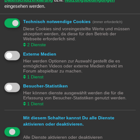
eingesehen werden.
Technisch notwendige Cookies
(immer erforderlich)
REGISTRIEREN
Diese Cookies sind voreingestellte Werte und müssen
Du musst in diesem Forum registriert sein, um dich anmelden zu können. Die
akzeptiert werden, da diese für den Betrieb der
Registrierung ist in wenigen Augenblicken erledigt und ermöglicht dir, auf
Webseite erforderlich sind.
weitere Funktionen zuzugreifen. Die Board-Administration kann registrierten
2
Dienste
Benutzern auch zusätzliche Berechtigungen zuweisen. Beachte bitte unsere
Nutzungsbedingungen und die verwandten Regelungen, bevor du dich
Externe Medien
registrierst. Bitte beachte auch die jeweiligen Forenregeln, wenn du dich in
Hier werden Optionen zur Auswahl gestellt die es
diesem Board bewegst.
ermöglichen Videos oder externe Medien direkt im
Forum abspielbar zu machen.
Nutzungsbedingungen
|
Datenschutzerklärung
1
Dienst
Registrieren
Besucher-Statistiken
Hier können dienste ausgewählt werden die für die
Erfassung von Besucher-Statistiken genutzt werden.
Modellbahnforum
Forum
Alle Zeiten sind
UTC+02:00
1
Dienst
Mit diesem Schalter kannst Du alle Dienste
aktivieren oder deaktivieren.
Powered by
phpBB
® Forum Software © phpBB Limited
Alle Dienste aktivieren oder deaktivieren
Deutsche Übersetzung durch
phpBB.de