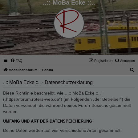
..:: MoBa Ecke ::..
FAQ
Registrieren
Anmelden
S
Modellbahnforum
Forum
u
..:: MoBa Ecke ::.. - Datenschutzerklärung
c
h
Diese Richtlinie beschreibt, wie „..:: MoBa Ecke ::..“
(„https://forum.roters-web.de“) (im Folgenden „der Betreiber“) die
e
Daten verwendet, die während deines Foren-Besuchs gesammelt
werden.
UMFANG UND ART DER DATENSPEICHERUNG
Deine Daten werden auf vier verschiedene Arten gesammelt: