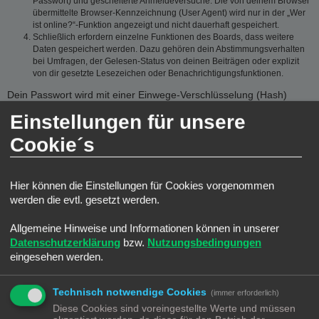
Passwort) und gescheiterte Anmeldeversuche. Die von deinem Browser
übermittelte Browser-Kennzeichnung (User Agent) wird nur in der „Wer
ist online?“-Funktion angezeigt und nicht dauerhaft gespeichert.
Schließlich erfordern einzelne Funktionen des Boards, dass weitere
Daten gespeichert werden. Dazu gehören dein Abstimmungsverhalten
bei Umfragen, der Gelesen-Status von deinen Beiträgen oder explizit
von dir gesetzte Lesezeichen oder Benachrichtigungsfunktionen.
Dein Passwort wird mit einer Einwege-Verschlüsselung (Hash)
gespeichert, so dass es sicher ist. Jedoch wird dir empfohlen,
Einstellungen für unsere
dieses Passwort nicht auf einer Vielzahl von Webseiten zu
verwenden. Das Passwort ist dein Schlüssel zu deinem
Cookie´s
Benutzerkonto für das Board, also geh mit ihm sorgsam um.
Insbesondere wird dich kein Vertreter des Betreibers, von phpBB
Limited oder ein Dritter berechtigterweise nach deinem Passwort
Hier können die Einstellungen für Cookies vorgenommen
fragen. Solltest du dein Passwort vergessen haben, so kannst du
werden die evtl. gesetzt werden.
die Funktion „Ich habe mein Passwort vergessen“ benutzen. Die
phpBB-Software fragt dich dann nach deinem Benutzernamen und
Allgemeine Hinweise und Informationen können in unserer
deiner E-Mail-Adresse und sendet anschließend ein neu
Datenschutzerklärung
bzw.
Nutzungsbedingungen
generiertes Passwort an diese Adresse, mit dem du dann auf das
eingesehen werden.
Board zugreifen kannst.
GESTATTUNG DER DATENSPEICHERUNG
Technisch notwendige Cookies
(immer erforderlich)
Diese Cookies sind voreingestellte Werte und müssen
Du gestattest dem Betreiber, die von dir eingegebenen und oben