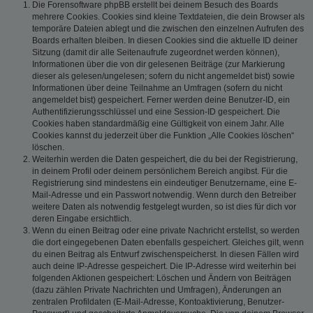
Die Forensoftware phpBB erstellt bei deinem Besuch des Boards
mehrere Cookies. Cookies sind kleine Textdateien, die dein Browser als
temporäre Dateien ablegt und die zwischen den einzelnen Aufrufen des
Boards erhalten bleiben. In diesen Cookies sind die aktuelle ID deiner
Sitzung (damit dir alle Seitenaufrufe zugeordnet werden können),
Informationen über die von dir gelesenen Beiträge (zur Markierung
dieser als gelesen/ungelesen; sofern du nicht angemeldet bist) sowie
Informationen über deine Teilnahme an Umfragen (sofern du nicht
angemeldet bist) gespeichert. Ferner werden deine Benutzer-ID, ein
Authentifizierungsschlüssel und eine Session-ID gespeichert. Die
Cookies haben standardmäßig eine Gültigkeit von einem Jahr. Alle
Cookies kannst du jederzeit über die Funktion „Alle Cookies löschen“
löschen.
Weiterhin werden die Daten gespeichert, die du bei der Registrierung,
in deinem Profil oder deinem persönlichem Bereich angibst. Für die
Registrierung sind mindestens ein eindeutiger Benutzername, eine E-
Mail-Adresse und ein Passwort notwendig. Wenn durch den Betreiber
weitere Daten als notwendig festgelegt wurden, so ist dies für dich vor
deren Eingabe ersichtlich.
Wenn du einen Beitrag oder eine private Nachricht erstellst, so werden
die dort eingegebenen Daten ebenfalls gespeichert. Gleiches gilt, wenn
du einen Beitrag als Entwurf zwischenspeicherst. In diesen Fällen wird
auch deine IP-Adresse gespeichert. Die IP-Adresse wird weiterhin bei
folgenden Aktionen gespeichert: Löschen und Ändern von Beiträgen
(dazu zählen Private Nachrichten und Umfragen), Änderungen an
zentralen Profildaten (E-Mail-Adresse, Kontoaktivierung, Benutzer-