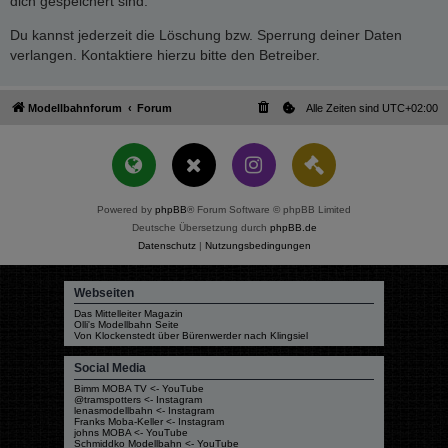
dich gespeichert sind.
Du kannst jederzeit die Löschung bzw. Sperrung deiner Daten
verlangen. Kontaktiere hierzu bitte den Betreiber.
Modellbahnforum
Forum
Alle Zeiten sind
UTC+02:00
Powered by
phpBB
® Forum Software © phpBB Limited
Deutsche Übersetzung durch
phpBB.de
Datenschutz
|
Nutzungsbedingungen
Webseiten
Das Mittelleiter Magazin
Olli's Modellbahn Seite
Von Klockenstedt über Bürenwerder nach Klingsiel
Social Media
Bimm MOBA TV <- YouTube
@tramspotters <- Instagram
lenasmodellbahn <- Instagram
Franks Moba-Keller <- Instagram
johns MOBA <- YouTube
Schmiddko Modellbahn <- YouTube