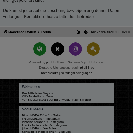
dich gespeichert sind.
Du kannst jederzeit die Löschung bzw. Sperrung deiner Daten
verlangen. Kontaktiere hierzu bitte den Betreiber.
Modellbahnforum
Forum
Alle Zeiten sind
UTC+02:00
Powered by
phpBB
® Forum Software © phpBB Limited
Deutsche Übersetzung durch
phpBB.de
Datenschutz
|
Nutzungsbedingungen
Webseiten
Das Mittelleiter Magazin
Olli's Modellbahn Seite
Von Klockenstedt über Bürenwerder nach Klingsiel
Social Media
Bimm MOBA TV <- YouTube
@tramspotters <- Instagram
lenasmodellbahn <- Instagram
Franks Moba-Keller <- Instagram
johns MOBA <- YouTube
Schmiddko Modellbahn <- YouTube