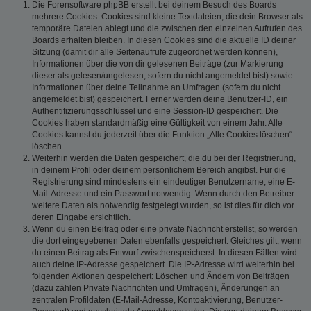
Die Forensoftware phpBB erstellt bei deinem Besuch des Boards
mehrere Cookies. Cookies sind kleine Textdateien, die dein Browser als
temporäre Dateien ablegt und die zwischen den einzelnen Aufrufen des
Boards erhalten bleiben. In diesen Cookies sind die aktuelle ID deiner
Sitzung (damit dir alle Seitenaufrufe zugeordnet werden können),
Informationen über die von dir gelesenen Beiträge (zur Markierung
dieser als gelesen/ungelesen; sofern du nicht angemeldet bist) sowie
Informationen über deine Teilnahme an Umfragen (sofern du nicht
angemeldet bist) gespeichert. Ferner werden deine Benutzer-ID, ein
Authentifizierungsschlüssel und eine Session-ID gespeichert. Die
Cookies haben standardmäßig eine Gültigkeit von einem Jahr. Alle
Cookies kannst du jederzeit über die Funktion „Alle Cookies löschen“
löschen.
Weiterhin werden die Daten gespeichert, die du bei der Registrierung,
in deinem Profil oder deinem persönlichem Bereich angibst. Für die
Registrierung sind mindestens ein eindeutiger Benutzername, eine E-
Mail-Adresse und ein Passwort notwendig. Wenn durch den Betreiber
weitere Daten als notwendig festgelegt wurden, so ist dies für dich vor
deren Eingabe ersichtlich.
Wenn du einen Beitrag oder eine private Nachricht erstellst, so werden
die dort eingegebenen Daten ebenfalls gespeichert. Gleiches gilt, wenn
du einen Beitrag als Entwurf zwischenspeicherst. In diesen Fällen wird
auch deine IP-Adresse gespeichert. Die IP-Adresse wird weiterhin bei
folgenden Aktionen gespeichert: Löschen und Ändern von Beiträgen
(dazu zählen Private Nachrichten und Umfragen), Änderungen an
zentralen Profildaten (E-Mail-Adresse, Kontoaktivierung, Benutzer-