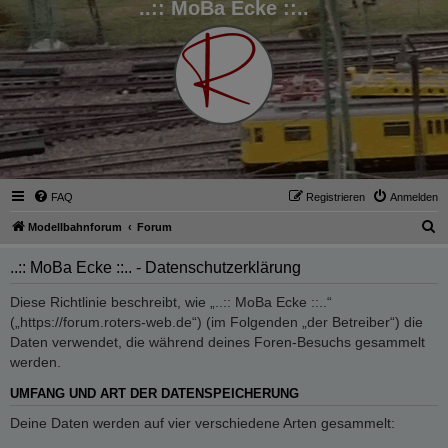
..:: MoBa Ecke ::..
FAQ
Registrieren
Anmelden
S
Modellbahnforum
Forum
u
..:: MoBa Ecke ::.. - Datenschutzerklärung
c
h
Diese Richtlinie beschreibt, wie „..:: MoBa Ecke ::..“
(„https://forum.roters-web.de“) (im Folgenden „der Betreiber“) die
e
Daten verwendet, die während deines Foren-Besuchs gesammelt
werden.
UMFANG UND ART DER DATENSPEICHERUNG
Deine Daten werden auf vier verschiedene Arten gesammelt: