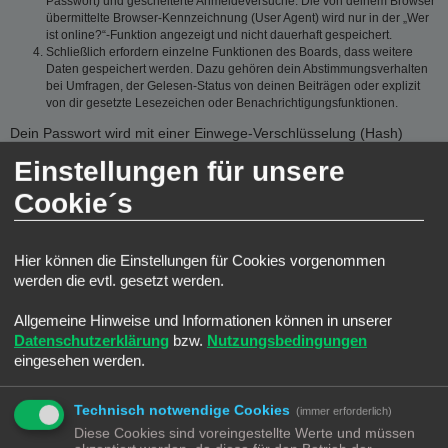
Passwort) und gescheiterte Anmeldeversuche. Die von deinem Browser
übermittelte Browser-Kennzeichnung (User Agent) wird nur in der „Wer
ist online?“-Funktion angezeigt und nicht dauerhaft gespeichert.
Schließlich erfordern einzelne Funktionen des Boards, dass weitere
Daten gespeichert werden. Dazu gehören dein Abstimmungsverhalten
bei Umfragen, der Gelesen-Status von deinen Beiträgen oder explizit
von dir gesetzte Lesezeichen oder Benachrichtigungsfunktionen.
Dein Passwort wird mit einer Einwege-Verschlüsselung (Hash)
gespeichert, so dass es sicher ist. Jedoch wird dir empfohlen,
Einstellungen für unsere
dieses Passwort nicht auf einer Vielzahl von Webseiten zu
verwenden. Das Passwort ist dein Schlüssel zu deinem
Cookie´s
Benutzerkonto für das Board, also geh mit ihm sorgsam um.
Insbesondere wird dich kein Vertreter des Betreibers, von phpBB
Limited oder ein Dritter berechtigterweise nach deinem Passwort
Hier können die Einstellungen für Cookies vorgenommen
fragen. Solltest du dein Passwort vergessen haben, so kannst du
werden die evtl. gesetzt werden.
die Funktion „Ich habe mein Passwort vergessen“ benutzen. Die
phpBB-Software fragt dich dann nach deinem Benutzernamen und
Allgemeine Hinweise und Informationen können in unserer
deiner E-Mail-Adresse und sendet anschließend ein neu
Datenschutzerklärung
bzw.
Nutzungsbedingungen
generiertes Passwort an diese Adresse, mit dem du dann auf das
eingesehen werden.
Board zugreifen kannst.
GESTATTUNG DER DATENSPEICHERUNG
Technisch notwendige Cookies
(immer erforderlich)
Diese Cookies sind voreingestellte Werte und müssen
Du gestattest dem Betreiber, die von dir eingegebenen und oben