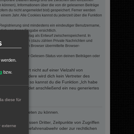
 temporäre Dateien ablegt und die zwischen den einzelnen
en können), Informationen über die von dir gelesenen Beiträge
ofern du nicht angemeldet bist) gespeichert. Ferner werden
einem Jahr. Alle Cookies kannst du jederzeit über die Funktion
e Registrierung sind mindestens ein eindeutiger Benutzername,
dich vor deren Eingabe ersichtlich.
wenn du einen Beitrag als Entwurf zwischenspeicherst. In
s
dern von Beiträgen (dazu zählen Private Nachrichten und
e. Die von deinem Browser übermittelte Browser-
 bei Umfragen, der Gelesen-Status von deinen Beiträgen oder
t werden.
dieses Passwort nicht auf einer Vielzahl von
g
bzw.
 um. Insbesondere wird dich kein Vertreter des
ergessen haben, so kannst du die Funktion „Ich habe
resse und sendet anschließend ein neu generiertes
a diese für
reiben und anbieten zu können.
ie den Interessen Dritter, Zeitpunkte von Zugriffen
r externe
fern dies zur Gefahrenabwehr oder zur rechtlichen