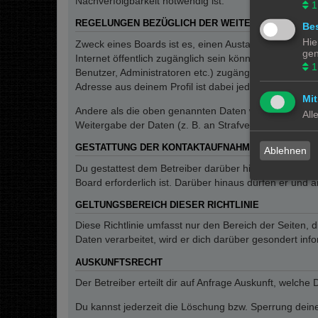
Nachverfolgbarkeit notwendig ist.
1
REGELUNGEN BEZÜGLICH DER WEITERGABE DEINE
Bes
Hie
Zweck eines Boards ist es, einen Austausch mit andere
gen
Internet öffentlich zugänglich sein können. Der Betrei
1
Benutzer, Administratoren etc.) zugänglich sind. Wen
Adresse aus deinem Profil ist dabei jedoch nur für de
Mit
Andere als die oben genannten Daten wird der Betreibe
All
Weitergabe der Daten (z. B. an Strafverfolgungsbehörde
GESTATTUNG DER KONTAKTAUFNAHME
Ablehnen
Du gestattest dem Betreiber darüber hinaus, dich unt
Board erforderlich ist. Darüber hinaus dürfen er und 
GELTUNGSBEREICH DIESER RICHTLINIE
Diese Richtlinie umfasst nur den Bereich der Seiten
Daten verarbeitet, wird er dich darüber gesondert inf
AUSKUNFTSRECHT
Der Betreiber erteilt dir auf Anfrage Auskunft, welche
Du kannst jederzeit die Löschung bzw. Sperrung deiner