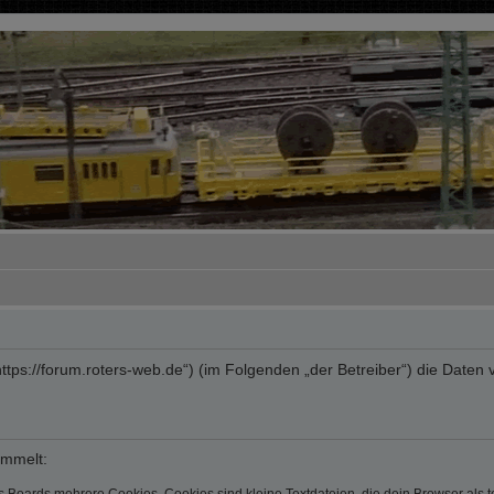
“ („https://forum.roters-web.de“) (im Folgenden „der Betreiber“) die Da
ammelt: