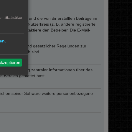
r-Statistiken
eines Profils und die von dir erstellten Beiträge im
ngeschränkten Nutzerkreis (z. B. andere registrierte
rum oder kontaktiere den Betreiber. Die E-Mail-
lich.
en.
ofern er auf Grund gesetzlicher Regelungen zur
sen erforderlich sind.
Akzeptieren
zur Übermittlung zentraler Informationen über das
n Bereich gestattet hast.
reichen seiner Software weitere personenbezogene