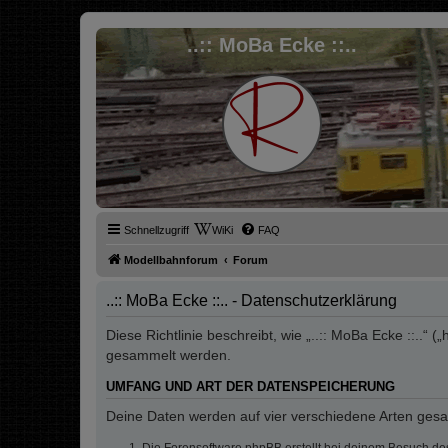
..:: MoBa Ecke ::..
Schnellzugriff
WiKi
FAQ
Modellbahnforum
Forum
..:: MoBa Ecke ::.. - Datenschutzerklärung
Diese Richtlinie beschreibt, wie „..:: MoBa Ecke ::..
gesammelt werden.
UMFANG UND ART DER DATENSPEICHERUNG
Deine Daten werden auf vier verschiedene Arten ges