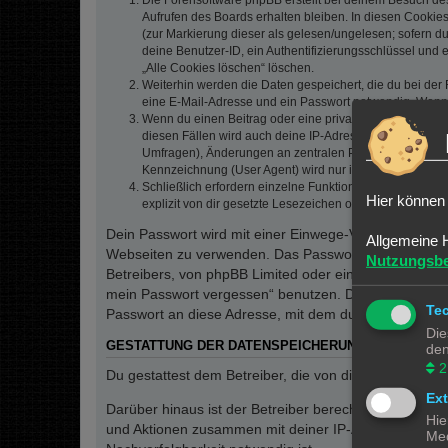
Die Forensoftware phpBB erstellt bei deinem Besuch de
Aufrufen des Boards erhalten bleiben. In diesen Cookies
(zur Markierung dieser als gelesen/ungelesen; sofern d
deine Benutzer-ID, ein Authentifizierungsschlüssel und 
„Alle Cookies löschen“ löschen.
Weiterhin werden die Daten gespeichert, die du bei der 
eine E-Mail-Adresse und ein Passwort notwendig. Wenn du
Wenn du einen Beitrag oder eine private Nachricht erste
diesen Fällen wird auch deine IP-Adresse gespeichert. 
Umfragen), Änderungen an zentralen Profildaten (E-Mai
Kennzeichnung (User Agent) wird nur in der „Wer ist onl
Schließlich erfordern einzelne Funktionen des Boards,
Hier können 
explizit von dir gesetzte Lesezeichen oder Benachrichti
Dein Passwort wird mit einer Einwege-Verschlüsselung 
Allgemeine 
Webseiten zu verwenden. Das Passwort ist dein Schlü
Nutzungsb
Betreibers, von phpBB Limited oder ein Dritter berec
mein Passwort vergessen“ benutzen. Die phpBB-Softw
Te
Passwort an diese Adresse, mit dem du dann auf das 
Die
GESTATTUNG DER DATENSPEICHERUNG
den
2
Du gestattest dem Betreiber, die von dir eingegeben
Ex
Darüber hinaus ist der Betreiber berechtigt, im Rahm
Hie
und Aktionen zusammen mit deiner IP-Adresse und de
Med