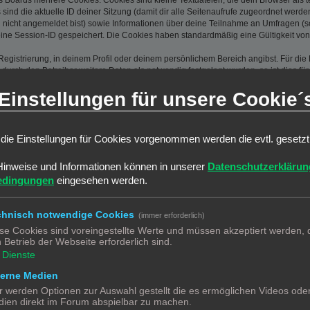
s Boards mehrere Cookies. Cookies sind kleine Textdateien, die dein Browser als
 sind die aktuelle ID deiner Sitzung (damit dir alle Seitenaufrufe zugeordnet werd
u nicht angemeldet bist) sowie Informationen über deine Teilnahme an Umfragen (s
eine Session-ID gespeichert. Die Cookies haben standardmäßig eine Gültigkeit von 
Registrierung, in deinem Profil oder deinem persönlichem Bereich angibst. Für di
rch den Betreiber weitere Daten als notwendig festgelegt wurden, so ist dies für 
llst, so werden die dort eingegebenen Daten ebenfalls gespeichert. Gleiches gilt, 
Einstellungen für unsere Cookie´
Die IP-Adresse wird weiterhin bei folgenden Aktionen gespeichert: Löschen und Än
l-Adresse, Kontoaktivierung, Benutzer-Passwort) und gescheiterte Anmeldeversuch
ine?“-Funktion angezeigt und nicht dauerhaft gespeichert.
 dass weitere Daten gespeichert werden. Dazu gehören dein Abstimmungsverhalten
die Einstellungen für Cookies vorgenommen werden die evtl. gesetz
gungsfunktionen.
(Hash) gespeichert, so dass es sicher ist. Jedoch wird dir empfohlen, 
Hinweise und Informationen können in unserer
Datenschutzerklärun
ssel zu deinem Benutzerkonto für das Board, also geh mit ihm sorgsam
edingungen
eingesehen werden.
htigterweise nach deinem Passwort fragen. Solltest du dein Passwort v
are fragt dich dann nach deinem Benutzernamen und deiner E-Mail-Ad
chnisch notwendige Cookies
(immer erforderlich)
Board zugreifen kannst.
se Cookies sind voreingestellte Werte und müssen akzeptiert werden, d
 Betrieb der Webseite erforderlich sind.
Dienste
en und oben näher spezifizierten Daten zu speichern, um das Board bet
terne Medien
en einer Interessenabwägung zwischen deinen und seinen Interessen sow
r werden Optionen zur Auswahl gestellt die es ermöglichen Videos ode
r von deinem Browser übermittelter Browser-Kennung zu speichern, so
ien direkt im Forum abspielbar zu machen.