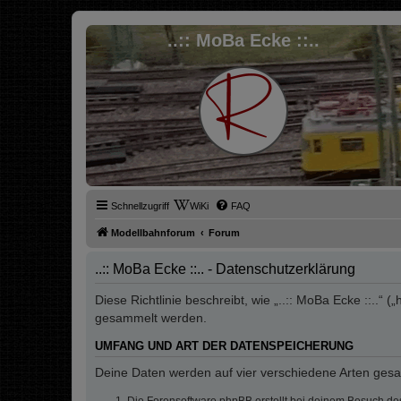
..:: MoBa Ecke ::..
Schnellzugriff
WiKi
FAQ
Modellbahnforum
Forum
..:: MoBa Ecke ::.. - Datenschutzerklärung
Diese Richtlinie beschreibt, wie „..:: MoBa Ecke ::..
gesammelt werden.
UMFANG UND ART DER DATENSPEICHERUNG
Deine Daten werden auf vier verschiedene Arten ges