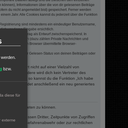
 temporäre Dateien ablegt und die zwischen den einzelnen
en können), Informationen über die von dir gelesenen Beiträge
ofern du nicht angemeldet bist) gespeichert. Ferner werden
einem Jahr. Alle Cookies kannst du jederzeit über die Funktion
e Registrierung sind mindestens ein eindeutiger Benutzername,
dich vor deren Eingabe ersichtlich.
wenn du einen Beitrag als Entwurf zwischenspeicherst. In
s
dern von Beiträgen (dazu zählen Private Nachrichten und
e. Die von deinem Browser übermittelte Browser-
 bei Umfragen, der Gelesen-Status von deinen Beiträgen oder
t werden.
dieses Passwort nicht auf einer Vielzahl von
g
bzw.
 um. Insbesondere wird dich kein Vertreter des
ergessen haben, so kannst du die Funktion „Ich habe
resse und sendet anschließend ein neu generiertes
a diese für
reiben und anbieten zu können.
ie den Interessen Dritter, Zeitpunkte von Zugriffen
r externe
fern dies zur Gefahrenabwehr oder zur rechtlichen