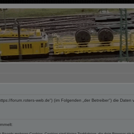
“ („https://forum.roters-web.de“) (im Folgenden „der Betreiber“) die Da
ammelt: