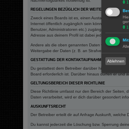
Nachverfolgbarkeit notwendig ist.
1
REGELUNGEN BEZÜGLICH DER WEITERGABE DEINE
Bes
Hie
Zweck eines Boards ist es, einen Austausch mit andere
gen
Internet öffentlich zugänglich sein können. Der Betrei
1
Benutzer, Administratoren etc.) zugänglich sind. Wen
Adresse aus deinem Profil ist dabei jedoch nur für de
Mit
Andere als die oben genannten Daten wird der Betreibe
All
Weitergabe der Daten (z. B. an Strafverfolgungsbehörde
GESTATTUNG DER KONTAKTAUFNAHME
Ablehnen
Du gestattest dem Betreiber darüber hinaus, dich unt
Board erforderlich ist. Darüber hinaus dürfen er und 
GELTUNGSBEREICH DIESER RICHTLINIE
Diese Richtlinie umfasst nur den Bereich der Seiten
Daten verarbeitet, wird er dich darüber gesondert inf
AUSKUNFTSRECHT
Der Betreiber erteilt dir auf Anfrage Auskunft, welche
Du kannst jederzeit die Löschung bzw. Sperrung deiner