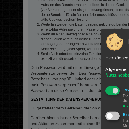
Die Forensoftware phpBB erstellt bei deinem Besuch de
Aufrufen des Boards erhalten bleiben. In diesen Cookies
(zur Markierung dieser als gelesen/ungelesen; sofern d
deine Benutzer-ID, ein Authentifizierungsschlüssel und 
„Alle Cookies löschen“ löschen.
Weiterhin werden die Daten gespeichert, die du bei der 
eine E-Mail-Adresse und ein Passwort notwendig. Wenn du
Wenn du einen Beitrag oder eine private Nachricht erste
diesen Fällen wird auch deine IP-Adresse gespeichert. 
Umfragen), Änderungen an zentralen Profildaten (E-Mai
Kennzeichnung (User Agent) wird nur in der „Wer ist onl
Schließlich erfordern einzelne Funktionen des Boards,
Hier können 
explizit von dir gesetzte Lesezeichen oder Benachrichti
Dein Passwort wird mit einer Einwege-Verschlüsselung 
Allgemeine 
Webseiten zu verwenden. Das Passwort ist dein Schlü
Nutzungsb
Betreibers, von phpBB Limited oder ein Dritter berec
mein Passwort vergessen“ benutzen. Die phpBB-Softw
Te
Passwort an diese Adresse, mit dem du dann auf das 
Die
GESTATTUNG DER DATENSPEICHERUNG
den
2
Du gestattest dem Betreiber, die von dir eingegeben
Ex
Darüber hinaus ist der Betreiber berechtigt, im Rahm
Hie
und Aktionen zusammen mit deiner IP-Adresse und de
Med