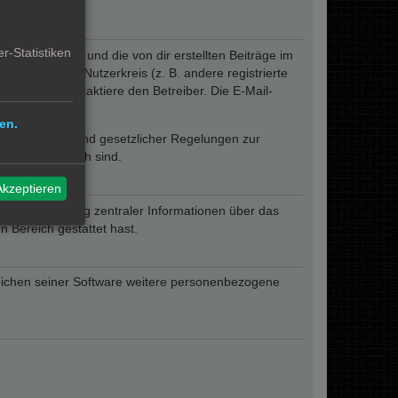
r-Statistiken
eines Profils und die von dir erstellten Beiträge im
ngeschränkten Nutzerkreis (z. B. andere registrierte
rum oder kontaktiere den Betreiber. Die E-Mail-
lich.
en.
ofern er auf Grund gesetzlicher Regelungen zur
sen erforderlich sind.
Akzeptieren
zur Übermittlung zentraler Informationen über das
n Bereich gestattet hast.
reichen seiner Software weitere personenbezogene