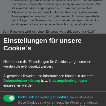
Passwort) und gescheiterte Anmeldeversuche. Die von deinem Browser
übermittelte Browser-Kennzeichnung (User Agent) wird nur in der „Wer
ist online?“-Funktion angezeigt und nicht dauerhaft gespeichert.
Schließlich erfordern einzelne Funktionen des Boards, dass weitere
Daten gespeichert werden. Dazu gehören dein Abstimmungsverhalten
bei Umfragen, der Gelesen-Status von deinen Beiträgen oder explizit
von dir gesetzte Lesezeichen oder Benachrichtigungsfunktionen.
Dein Passwort wird mit einer Einwege-Verschlüsselung (Hash)
gespeichert, so dass es sicher ist. Jedoch wird dir empfohlen,
Einstellungen für unsere
dieses Passwort nicht auf einer Vielzahl von Webseiten zu
verwenden. Das Passwort ist dein Schlüssel zu deinem
Cookie´s
Benutzerkonto für das Board, also geh mit ihm sorgsam um.
Insbesondere wird dich kein Vertreter des Betreibers, von phpBB
Limited oder ein Dritter berechtigterweise nach deinem Passwort
Hier können die Einstellungen für Cookies vorgenommen
fragen. Solltest du dein Passwort vergessen haben, so kannst du
werden die evtl. gesetzt werden.
die Funktion „Ich habe mein Passwort vergessen“ benutzen. Die
phpBB-Software fragt dich dann nach deinem Benutzernamen und
Allgemeine Hinweise und Informationen können in unserer
deiner E-Mail-Adresse und sendet anschließend ein neu
Datenschutzerklärung
bzw.
Nutzungsbedingungen
generiertes Passwort an diese Adresse, mit dem du dann auf das
eingesehen werden.
Board zugreifen kannst.
GESTATTUNG DER DATENSPEICHERUNG
Technisch notwendige Cookies
(immer erforderlich)
Diese Cookies sind voreingestellte Werte und müssen
Du gestattest dem Betreiber, die von dir eingegebenen und oben