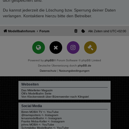
dich gespeichert sind.
Du kannst jederzeit die Löschung bzw. Sperrung deiner Daten
verlangen. Kontaktiere hierzu bitte den Betreiber.
Modellbahnforum
Forum
Alle Zeiten sind
UTC+02:00
Powered by
phpBB
® Forum Software © phpBB Limited
Deutsche Übersetzung durch
phpBB.de
Datenschutz
|
Nutzungsbedingungen
Webseiten
Das Mittelleiter Magazin
Olli's Modellbahn Seite
Von Klockenstedt über Bürenwerder nach Klingsiel
Social Media
Bimm MOBA TV <- YouTube
@tramspotters <- Instagram
lenasmodellbahn <- Instagram
Franks Moba-Keller <- Instagram
johns MOBA <- YouTube
Schmiddko Modellbahn <- YouTube