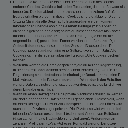
Die Forensoftware phpBB erstellt bei deinem Besuch des Boards
mehrere Cookies. Cookies sind kleine Textdateien, die dein Browser als
temporäre Dateien ablegt und die zwischen den einzelnen Aufrufen des
Boards erhalten bleiben. In diesen Cookies sind die aktuelle ID deiner
Sitzung (damit dir alle Seitenaufrufe zugeordnet werden können),
Informationen über die von dir gelesenen Beiträge (zur Markierung
dieser als gelesen/ungelesen; sofern du nicht angemeldet bist) sowie
Informationen über deine Teilnahme an Umfragen (sofern du nicht
angemeldet bist) gespeichert. Ferner werden deine Benutzer-ID, ein
Authentifizierungsschlüssel und eine Session-ID gespeichert. Die
Cookies haben standardmäßig eine Gültigkeit von einem Jahr. Alle
Cookies kannst du jederzeit über die Funktion „Alle Cookies löschen“
löschen.
Weiterhin werden die Daten gespeichert, die du bei der Registrierung,
in deinem Profil oder deinem persönlichem Bereich angibst. Für die
Registrierung sind mindestens ein eindeutiger Benutzername, eine E-
Mail-Adresse und ein Passwort notwendig. Wenn durch den Betreiber
weitere Daten als notwendig festgelegt wurden, so ist dies für dich vor
deren Eingabe ersichtlich.
Wenn du einen Beitrag oder eine private Nachricht erstellst, so werden
die dort eingegebenen Daten ebenfalls gespeichert. Gleiches gilt, wenn
du einen Beitrag als Entwurf zwischenspeicherst. In diesen Fällen wird
auch deine IP-Adresse gespeichert. Die IP-Adresse wird weiterhin bei
folgenden Aktionen gespeichert: Löschen und Ändern von Beiträgen
(dazu zählen Private Nachrichten und Umfragen), Änderungen an
zentralen Profildaten (E-Mail-Adresse, Kontoaktivierung, Benutzer-