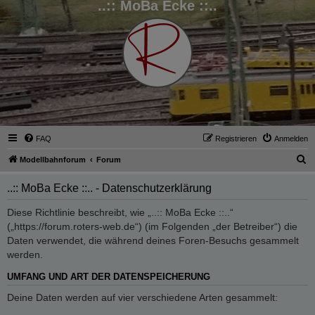
..:: MoBa Ecke ::..
FAQ
Registrieren
Anmelden
S
Modellbahnforum
Forum
u
..:: MoBa Ecke ::.. - Datenschutzerklärung
c
h
Diese Richtlinie beschreibt, wie „..:: MoBa Ecke ::..“
(„https://forum.roters-web.de“) (im Folgenden „der Betreiber“) die
e
Daten verwendet, die während deines Foren-Besuchs gesammelt
werden.
UMFANG UND ART DER DATENSPEICHERUNG
Deine Daten werden auf vier verschiedene Arten gesammelt: