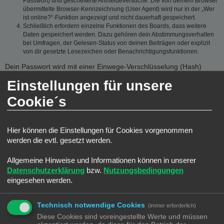
Passwort) und gescheiterte Anmeldeversuche. Die von deinem Browser
übermittelte Browser-Kennzeichnung (User Agent) wird nur in der „Wer
ist online?“-Funktion angezeigt und nicht dauerhaft gespeichert.
Schließlich erfordern einzelne Funktionen des Boards, dass weitere
Daten gespeichert werden. Dazu gehören dein Abstimmungsverhalten
bei Umfragen, der Gelesen-Status von deinen Beiträgen oder explizit
von dir gesetzte Lesezeichen oder Benachrichtigungsfunktionen.
Dein Passwort wird mit einer Einwege-Verschlüsselung (Hash)
gespeichert, so dass es sicher ist. Jedoch wird dir empfohlen,
Einstellungen für unsere
dieses Passwort nicht auf einer Vielzahl von Webseiten zu
verwenden. Das Passwort ist dein Schlüssel zu deinem
Cookie´s
Benutzerkonto für das Board, also geh mit ihm sorgsam um.
Insbesondere wird dich kein Vertreter des Betreibers, von phpBB
Limited oder ein Dritter berechtigterweise nach deinem Passwort
Hier können die Einstellungen für Cookies vorgenommen
fragen. Solltest du dein Passwort vergessen haben, so kannst du
werden die evtl. gesetzt werden.
die Funktion „Ich habe mein Passwort vergessen“ benutzen. Die
phpBB-Software fragt dich dann nach deinem Benutzernamen und
Allgemeine Hinweise und Informationen können in unserer
deiner E-Mail-Adresse und sendet anschließend ein neu
Datenschutzerklärung
bzw.
Nutzungsbedingungen
generiertes Passwort an diese Adresse, mit dem du dann auf das
eingesehen werden.
Board zugreifen kannst.
GESTATTUNG DER DATENSPEICHERUNG
Technisch notwendige Cookies
(immer erforderlich)
Diese Cookies sind voreingestellte Werte und müssen
Du gestattest dem Betreiber, die von dir eingegebenen und oben