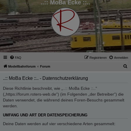
..:: MoBa Ecke ::..
FAQ
Registrieren
Anmelden
S
Modellbahnforum
Forum
u
..:: MoBa Ecke ::.. - Datenschutzerklärung
c
h
Diese Richtlinie beschreibt, wie „..:: MoBa Ecke ::..“
(„https://forum.roters-web.de“) (im Folgenden „der Betreiber“) die
e
Daten verwendet, die während deines Foren-Besuchs gesammelt
werden.
UMFANG UND ART DER DATENSPEICHERUNG
Deine Daten werden auf vier verschiedene Arten gesammelt: