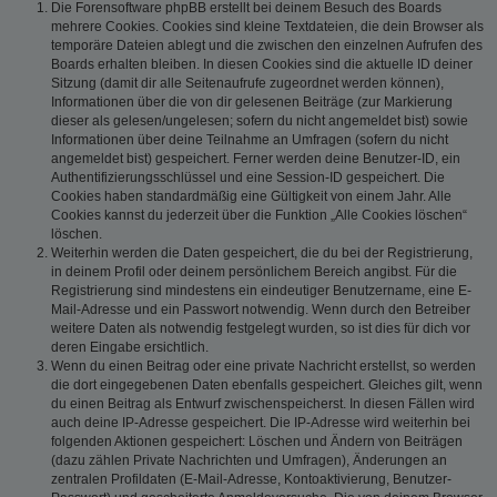
Die Forensoftware phpBB erstellt bei deinem Besuch des Boards
mehrere Cookies. Cookies sind kleine Textdateien, die dein Browser als
temporäre Dateien ablegt und die zwischen den einzelnen Aufrufen des
Boards erhalten bleiben. In diesen Cookies sind die aktuelle ID deiner
Sitzung (damit dir alle Seitenaufrufe zugeordnet werden können),
Informationen über die von dir gelesenen Beiträge (zur Markierung
dieser als gelesen/ungelesen; sofern du nicht angemeldet bist) sowie
Informationen über deine Teilnahme an Umfragen (sofern du nicht
angemeldet bist) gespeichert. Ferner werden deine Benutzer-ID, ein
Authentifizierungsschlüssel und eine Session-ID gespeichert. Die
Cookies haben standardmäßig eine Gültigkeit von einem Jahr. Alle
Cookies kannst du jederzeit über die Funktion „Alle Cookies löschen“
löschen.
Weiterhin werden die Daten gespeichert, die du bei der Registrierung,
in deinem Profil oder deinem persönlichem Bereich angibst. Für die
Registrierung sind mindestens ein eindeutiger Benutzername, eine E-
Mail-Adresse und ein Passwort notwendig. Wenn durch den Betreiber
weitere Daten als notwendig festgelegt wurden, so ist dies für dich vor
deren Eingabe ersichtlich.
Wenn du einen Beitrag oder eine private Nachricht erstellst, so werden
die dort eingegebenen Daten ebenfalls gespeichert. Gleiches gilt, wenn
du einen Beitrag als Entwurf zwischenspeicherst. In diesen Fällen wird
auch deine IP-Adresse gespeichert. Die IP-Adresse wird weiterhin bei
folgenden Aktionen gespeichert: Löschen und Ändern von Beiträgen
(dazu zählen Private Nachrichten und Umfragen), Änderungen an
zentralen Profildaten (E-Mail-Adresse, Kontoaktivierung, Benutzer-