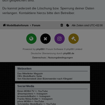
dich gespeichert sind.
Du kannst jederzeit die Löschung bzw. Sperrung deiner Daten
verlangen. Kontaktiere hierzu bitte den Betreiber.
Modellbahnforum
Forum
Alle Zeiten sind
UTC+02:00
Powered by
phpBB
® Forum Software © phpBB Limited
Deutsche Übersetzung durch
phpBB.de
Datenschutz
|
Nutzungsbedingungen
Webseiten
Das Mittelleiter Magazin
Olli's Modellbahn Seite
Von Klockenstedt über Bürenwerder nach Klingsiel
Social Media
Bimm MOBA TV <- YouTube
@tramspotters <- Instagram
lenasmodellbahn <- Instagram
Franks Moba-Keller <- Instagram
johns MOBA <- YouTube
Schmiddko Modellbahn <- YouTube