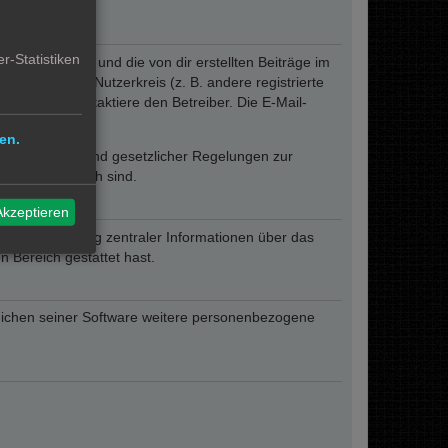
r-Statistiken
eines Profils und die von dir erstellten Beiträge im
ngeschränkten Nutzerkreis (z. B. andere registrierte
rum oder kontaktiere den Betreiber. Die E-Mail-
lich.
en.
ofern er auf Grund gesetzlicher Regelungen zur
sen erforderlich sind.
Akzeptieren
zur Übermittlung zentraler Informationen über das
n Bereich gestattet hast.
reichen seiner Software weitere personenbezogene