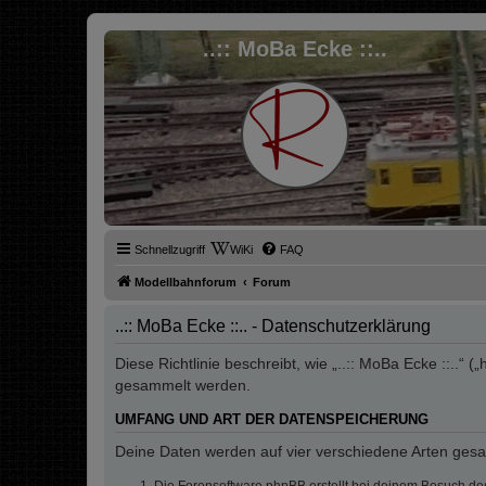
..:: MoBa Ecke ::..
Schnellzugriff
WiKi
FAQ
Modellbahnforum
Forum
..:: MoBa Ecke ::.. - Datenschutzerklärung
Diese Richtlinie beschreibt, wie „..:: MoBa Ecke ::..
gesammelt werden.
UMFANG UND ART DER DATENSPEICHERUNG
Deine Daten werden auf vier verschiedene Arten ges