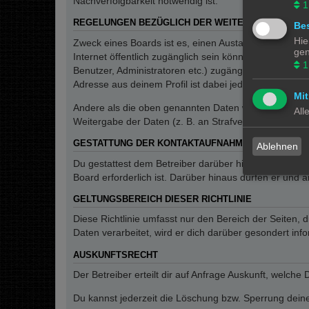
Nachverfolgbarkeit notwendig ist.
1
REGELUNGEN BEZÜGLICH DER WEITERGABE DEINE
Bes
Hie
Zweck eines Boards ist es, einen Austausch mit andere
gen
Internet öffentlich zugänglich sein können. Der Betrei
1
Benutzer, Administratoren etc.) zugänglich sind. Wen
Adresse aus deinem Profil ist dabei jedoch nur für de
Mit
Andere als die oben genannten Daten wird der Betreibe
All
Weitergabe der Daten (z. B. an Strafverfolgungsbehörde
GESTATTUNG DER KONTAKTAUFNAHME
Ablehnen
Du gestattest dem Betreiber darüber hinaus, dich unt
Board erforderlich ist. Darüber hinaus dürfen er und 
GELTUNGSBEREICH DIESER RICHTLINIE
Diese Richtlinie umfasst nur den Bereich der Seiten
Daten verarbeitet, wird er dich darüber gesondert inf
AUSKUNFTSRECHT
Der Betreiber erteilt dir auf Anfrage Auskunft, welche
Du kannst jederzeit die Löschung bzw. Sperrung deiner