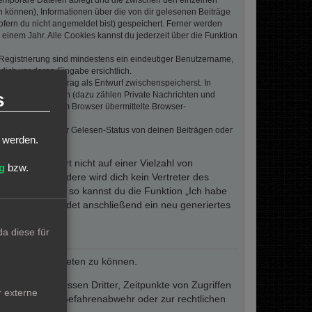
 temporäre Dateien ablegt und die zwischen den einzelnen
en können), Informationen über die von dir gelesenen Beiträge
ofern du nicht angemeldet bist) gespeichert. Ferner werden
einem Jahr. Alle Cookies kannst du jederzeit über die Funktion
e Registrierung sind mindestens ein eindeutiger Benutzername,
dich vor deren Eingabe ersichtlich.
wenn du einen Beitrag als Entwurf zwischenspeicherst. In
s
dern von Beiträgen (dazu zählen Private Nachrichten und
e. Die von deinem Browser übermittelte Browser-
 bei Umfragen, der Gelesen-Status von deinen Beiträgen oder
t werden.
dieses Passwort nicht auf einer Vielzahl von
g
bzw.
 um. Insbesondere wird dich kein Vertreter des
ergessen haben, so kannst du die Funktion „Ich habe
resse und sendet anschließend ein neu generiertes
a diese für
reiben und anbieten zu können.
ie den Interessen Dritter, Zeitpunkte von Zugriffen
r externe
fern dies zur Gefahrenabwehr oder zur rechtlichen