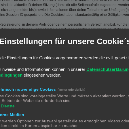
s Boards mehrere Cookies. Cookies sind kleine Textdateien, die dein Browser als
 sind die aktuelle ID deiner Sitzung (damit dir alle Seitenaufrufe zugeordnet werd
u nicht angemeldet bist) sowie Informationen über deine Teilnahme an Umfragen (s
eine Session-ID gespeichert. Die Cookies haben standardmäßig eine Gültigkeit von 
Registrierung, in deinem Profil oder deinem persönlichem Bereich angibst. Für di
rch den Betreiber weitere Daten als notwendig festgelegt wurden, so ist dies für 
llst, so werden die dort eingegebenen Daten ebenfalls gespeichert. Gleiches gilt, 
Einstellungen für unsere Cookie´
Die IP-Adresse wird weiterhin bei folgenden Aktionen gespeichert: Löschen und Än
l-Adresse, Kontoaktivierung, Benutzer-Passwort) und gescheiterte Anmeldeversuch
ine?“-Funktion angezeigt und nicht dauerhaft gespeichert.
 dass weitere Daten gespeichert werden. Dazu gehören dein Abstimmungsverhalten
die Einstellungen für Cookies vorgenommen werden die evtl. gesetz
gungsfunktionen.
(Hash) gespeichert, so dass es sicher ist. Jedoch wird dir empfohlen, 
Hinweise und Informationen können in unserer
Datenschutzerklärun
ssel zu deinem Benutzerkonto für das Board, also geh mit ihm sorgsam
edingungen
eingesehen werden.
htigterweise nach deinem Passwort fragen. Solltest du dein Passwort v
are fragt dich dann nach deinem Benutzernamen und deiner E-Mail-Ad
chnisch notwendige Cookies
(immer erforderlich)
Board zugreifen kannst.
se Cookies sind voreingestellte Werte und müssen akzeptiert werden, d
 Betrieb der Webseite erforderlich sind.
Dienste
en und oben näher spezifizierten Daten zu speichern, um das Board bet
terne Medien
en einer Interessenabwägung zwischen deinen und seinen Interessen sow
r werden Optionen zur Auswahl gestellt die es ermöglichen Videos ode
r von deinem Browser übermittelter Browser-Kennung zu speichern, so
ien direkt im Forum abspielbar zu machen.