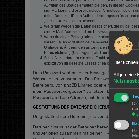
Die Forensoftware phpBB erstellt bei deinem Besuch de
Aufrufen des Boards erhalten bleiben. In diesen Cookies
(zur Markierung dieser als gelesen/ungelesen; sofern d
deine Benutzer-ID, ein Authentifizierungsschlüssel und 
„Alle Cookies löschen“ löschen.
Weiterhin werden die Daten gespeichert, die du bei der 
eine E-Mail-Adresse und ein Passwort notwendig. Wenn du
Wenn du einen Beitrag oder eine private Nachricht erste
diesen Fällen wird auch deine IP-Adresse gespeichert. 
Umfragen), Änderungen an zentralen Profildaten (E-Mai
Kennzeichnung (User Agent) wird nur in der „Wer ist onl
Schließlich erfordern einzelne Funktionen des Boards,
Hier können 
explizit von dir gesetzte Lesezeichen oder Benachrichti
Dein Passwort wird mit einer Einwege-Verschlüsselung 
Allgemeine 
Webseiten zu verwenden. Das Passwort ist dein Schlü
Nutzungsb
Betreibers, von phpBB Limited oder ein Dritter berec
mein Passwort vergessen“ benutzen. Die phpBB-Softw
Te
Passwort an diese Adresse, mit dem du dann auf das 
Die
GESTATTUNG DER DATENSPEICHERUNG
den
2
Du gestattest dem Betreiber, die von dir eingegeben
Ex
Darüber hinaus ist der Betreiber berechtigt, im Rahm
Hie
und Aktionen zusammen mit deiner IP-Adresse und de
Med