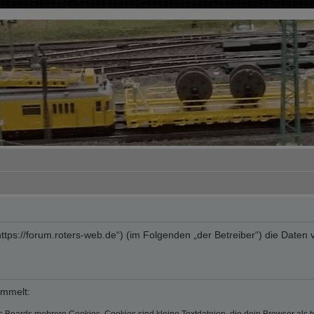
“ („https://forum.roters-web.de“) (im Folgenden „der Betreiber“) die Da
ammelt: