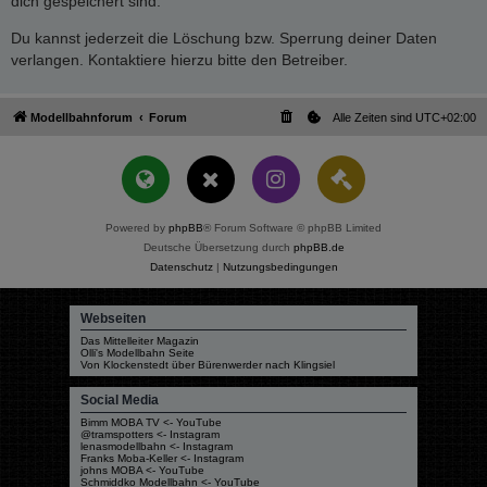
dich gespeichert sind.
Du kannst jederzeit die Löschung bzw. Sperrung deiner Daten
verlangen. Kontaktiere hierzu bitte den Betreiber.
Modellbahnforum
Forum
Alle Zeiten sind
UTC+02:00
Powered by
phpBB
® Forum Software © phpBB Limited
Deutsche Übersetzung durch
phpBB.de
Datenschutz
|
Nutzungsbedingungen
Webseiten
Das Mittelleiter Magazin
Olli's Modellbahn Seite
Von Klockenstedt über Bürenwerder nach Klingsiel
Social Media
Bimm MOBA TV <- YouTube
@tramspotters <- Instagram
lenasmodellbahn <- Instagram
Franks Moba-Keller <- Instagram
johns MOBA <- YouTube
Schmiddko Modellbahn <- YouTube