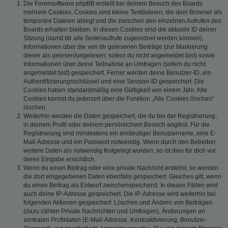
Die Forensoftware phpBB erstellt bei deinem Besuch des Boards
mehrere Cookies. Cookies sind kleine Textdateien, die dein Browser als
temporäre Dateien ablegt und die zwischen den einzelnen Aufrufen des
Boards erhalten bleiben. In diesen Cookies sind die aktuelle ID deiner
Sitzung (damit dir alle Seitenaufrufe zugeordnet werden können),
Informationen über die von dir gelesenen Beiträge (zur Markierung
dieser als gelesen/ungelesen; sofern du nicht angemeldet bist) sowie
Informationen über deine Teilnahme an Umfragen (sofern du nicht
angemeldet bist) gespeichert. Ferner werden deine Benutzer-ID, ein
Authentifizierungsschlüssel und eine Session-ID gespeichert. Die
Cookies haben standardmäßig eine Gültigkeit von einem Jahr. Alle
Cookies kannst du jederzeit über die Funktion „Alle Cookies löschen“
löschen.
Weiterhin werden die Daten gespeichert, die du bei der Registrierung,
in deinem Profil oder deinem persönlichem Bereich angibst. Für die
Registrierung sind mindestens ein eindeutiger Benutzername, eine E-
Mail-Adresse und ein Passwort notwendig. Wenn durch den Betreiber
weitere Daten als notwendig festgelegt wurden, so ist dies für dich vor
deren Eingabe ersichtlich.
Wenn du einen Beitrag oder eine private Nachricht erstellst, so werden
die dort eingegebenen Daten ebenfalls gespeichert. Gleiches gilt, wenn
du einen Beitrag als Entwurf zwischenspeicherst. In diesen Fällen wird
auch deine IP-Adresse gespeichert. Die IP-Adresse wird weiterhin bei
folgenden Aktionen gespeichert: Löschen und Ändern von Beiträgen
(dazu zählen Private Nachrichten und Umfragen), Änderungen an
zentralen Profildaten (E-Mail-Adresse, Kontoaktivierung, Benutzer-