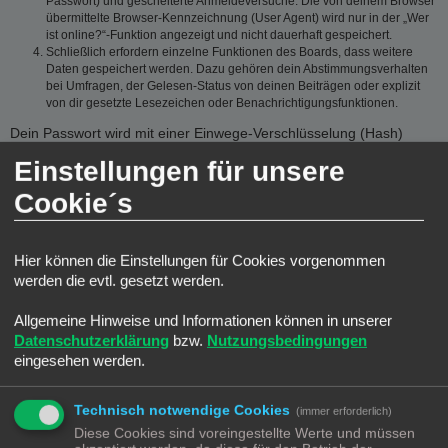
Passwort) und gescheiterte Anmeldeversuche. Die von deinem Browser
übermittelte Browser-Kennzeichnung (User Agent) wird nur in der „Wer
ist online?“-Funktion angezeigt und nicht dauerhaft gespeichert.
Schließlich erfordern einzelne Funktionen des Boards, dass weitere
Daten gespeichert werden. Dazu gehören dein Abstimmungsverhalten
bei Umfragen, der Gelesen-Status von deinen Beiträgen oder explizit
von dir gesetzte Lesezeichen oder Benachrichtigungsfunktionen.
Dein Passwort wird mit einer Einwege-Verschlüsselung (Hash)
gespeichert, so dass es sicher ist. Jedoch wird dir empfohlen,
Einstellungen für unsere
dieses Passwort nicht auf einer Vielzahl von Webseiten zu
verwenden. Das Passwort ist dein Schlüssel zu deinem
Cookie´s
Benutzerkonto für das Board, also geh mit ihm sorgsam um.
Insbesondere wird dich kein Vertreter des Betreibers, von phpBB
Limited oder ein Dritter berechtigterweise nach deinem Passwort
Hier können die Einstellungen für Cookies vorgenommen
fragen. Solltest du dein Passwort vergessen haben, so kannst du
werden die evtl. gesetzt werden.
die Funktion „Ich habe mein Passwort vergessen“ benutzen. Die
phpBB-Software fragt dich dann nach deinem Benutzernamen und
Allgemeine Hinweise und Informationen können in unserer
deiner E-Mail-Adresse und sendet anschließend ein neu
Datenschutzerklärung
bzw.
Nutzungsbedingungen
generiertes Passwort an diese Adresse, mit dem du dann auf das
eingesehen werden.
Board zugreifen kannst.
GESTATTUNG DER DATENSPEICHERUNG
Technisch notwendige Cookies
(immer erforderlich)
Diese Cookies sind voreingestellte Werte und müssen
Du gestattest dem Betreiber, die von dir eingegebenen und oben