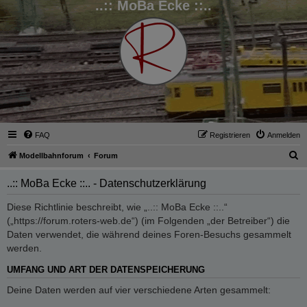
..:: MoBa Ecke ::..
FAQ
Registrieren
Anmelden
S
Modellbahnforum
Forum
u
..:: MoBa Ecke ::.. - Datenschutzerklärung
c
h
Diese Richtlinie beschreibt, wie „..:: MoBa Ecke ::..“
(„https://forum.roters-web.de“) (im Folgenden „der Betreiber“) die
e
Daten verwendet, die während deines Foren-Besuchs gesammelt
werden.
UMFANG UND ART DER DATENSPEICHERUNG
Deine Daten werden auf vier verschiedene Arten gesammelt: