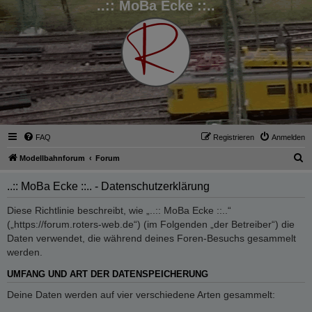
..:: MoBa Ecke ::..
FAQ
Registrieren
Anmelden
S
Modellbahnforum
Forum
u
..:: MoBa Ecke ::.. - Datenschutzerklärung
c
h
Diese Richtlinie beschreibt, wie „..:: MoBa Ecke ::..“
(„https://forum.roters-web.de“) (im Folgenden „der Betreiber“) die
e
Daten verwendet, die während deines Foren-Besuchs gesammelt
werden.
UMFANG UND ART DER DATENSPEICHERUNG
Deine Daten werden auf vier verschiedene Arten gesammelt: