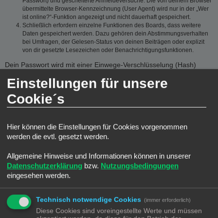
Passwort) und gescheiterte Anmeldeversuche. Die von deinem Browser
übermittelte Browser-Kennzeichnung (User Agent) wird nur in der „Wer
ist online?“-Funktion angezeigt und nicht dauerhaft gespeichert.
Schließlich erfordern einzelne Funktionen des Boards, dass weitere
Daten gespeichert werden. Dazu gehören dein Abstimmungsverhalten
bei Umfragen, der Gelesen-Status von deinen Beiträgen oder explizit
von dir gesetzte Lesezeichen oder Benachrichtigungsfunktionen.
Dein Passwort wird mit einer Einwege-Verschlüsselung (Hash)
gespeichert, so dass es sicher ist. Jedoch wird dir empfohlen,
Einstellungen für unsere
dieses Passwort nicht auf einer Vielzahl von Webseiten zu
verwenden. Das Passwort ist dein Schlüssel zu deinem
Cookie´s
Benutzerkonto für das Board, also geh mit ihm sorgsam um.
Insbesondere wird dich kein Vertreter des Betreibers, von phpBB
Limited oder ein Dritter berechtigterweise nach deinem Passwort
Hier können die Einstellungen für Cookies vorgenommen
fragen. Solltest du dein Passwort vergessen haben, so kannst du
werden die evtl. gesetzt werden.
die Funktion „Ich habe mein Passwort vergessen“ benutzen. Die
phpBB-Software fragt dich dann nach deinem Benutzernamen und
Allgemeine Hinweise und Informationen können in unserer
deiner E-Mail-Adresse und sendet anschließend ein neu
Datenschutzerklärung
bzw.
Nutzungsbedingungen
generiertes Passwort an diese Adresse, mit dem du dann auf das
eingesehen werden.
Board zugreifen kannst.
GESTATTUNG DER DATENSPEICHERUNG
Technisch notwendige Cookies
(immer erforderlich)
Diese Cookies sind voreingestellte Werte und müssen
Du gestattest dem Betreiber, die von dir eingegebenen und oben