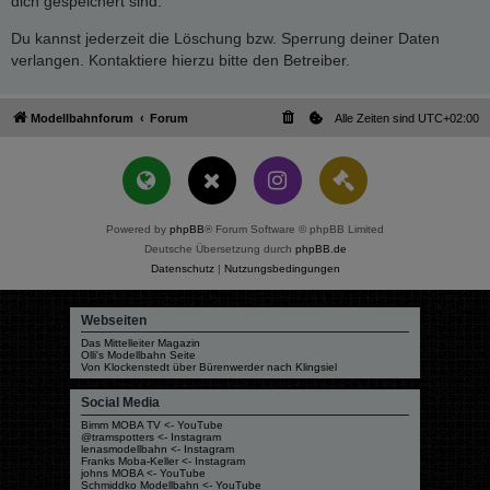
dich gespeichert sind.
Du kannst jederzeit die Löschung bzw. Sperrung deiner Daten
verlangen. Kontaktiere hierzu bitte den Betreiber.
Modellbahnforum
Forum
Alle Zeiten sind
UTC+02:00
Powered by
phpBB
® Forum Software © phpBB Limited
Deutsche Übersetzung durch
phpBB.de
Datenschutz
|
Nutzungsbedingungen
Webseiten
Das Mittelleiter Magazin
Olli's Modellbahn Seite
Von Klockenstedt über Bürenwerder nach Klingsiel
Social Media
Bimm MOBA TV <- YouTube
@tramspotters <- Instagram
lenasmodellbahn <- Instagram
Franks Moba-Keller <- Instagram
johns MOBA <- YouTube
Schmiddko Modellbahn <- YouTube