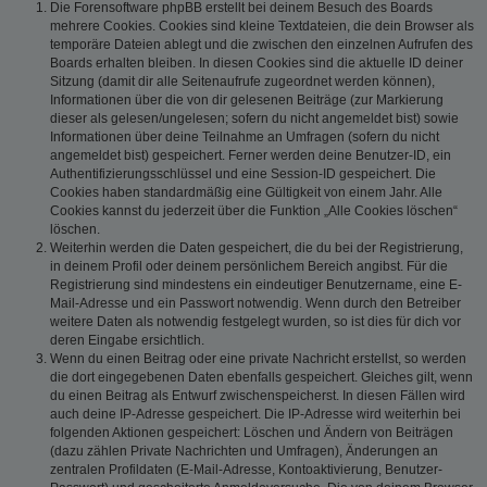
Die Forensoftware phpBB erstellt bei deinem Besuch des Boards
mehrere Cookies. Cookies sind kleine Textdateien, die dein Browser als
temporäre Dateien ablegt und die zwischen den einzelnen Aufrufen des
Boards erhalten bleiben. In diesen Cookies sind die aktuelle ID deiner
Sitzung (damit dir alle Seitenaufrufe zugeordnet werden können),
Informationen über die von dir gelesenen Beiträge (zur Markierung
dieser als gelesen/ungelesen; sofern du nicht angemeldet bist) sowie
Informationen über deine Teilnahme an Umfragen (sofern du nicht
angemeldet bist) gespeichert. Ferner werden deine Benutzer-ID, ein
Authentifizierungsschlüssel und eine Session-ID gespeichert. Die
Cookies haben standardmäßig eine Gültigkeit von einem Jahr. Alle
Cookies kannst du jederzeit über die Funktion „Alle Cookies löschen“
löschen.
Weiterhin werden die Daten gespeichert, die du bei der Registrierung,
in deinem Profil oder deinem persönlichem Bereich angibst. Für die
Registrierung sind mindestens ein eindeutiger Benutzername, eine E-
Mail-Adresse und ein Passwort notwendig. Wenn durch den Betreiber
weitere Daten als notwendig festgelegt wurden, so ist dies für dich vor
deren Eingabe ersichtlich.
Wenn du einen Beitrag oder eine private Nachricht erstellst, so werden
die dort eingegebenen Daten ebenfalls gespeichert. Gleiches gilt, wenn
du einen Beitrag als Entwurf zwischenspeicherst. In diesen Fällen wird
auch deine IP-Adresse gespeichert. Die IP-Adresse wird weiterhin bei
folgenden Aktionen gespeichert: Löschen und Ändern von Beiträgen
(dazu zählen Private Nachrichten und Umfragen), Änderungen an
zentralen Profildaten (E-Mail-Adresse, Kontoaktivierung, Benutzer-