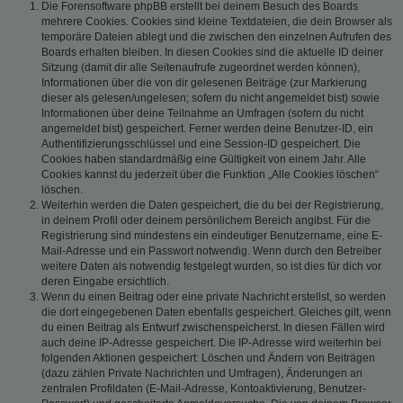
Die Forensoftware phpBB erstellt bei deinem Besuch des Boards
mehrere Cookies. Cookies sind kleine Textdateien, die dein Browser als
temporäre Dateien ablegt und die zwischen den einzelnen Aufrufen des
Boards erhalten bleiben. In diesen Cookies sind die aktuelle ID deiner
Sitzung (damit dir alle Seitenaufrufe zugeordnet werden können),
Informationen über die von dir gelesenen Beiträge (zur Markierung
dieser als gelesen/ungelesen; sofern du nicht angemeldet bist) sowie
Informationen über deine Teilnahme an Umfragen (sofern du nicht
angemeldet bist) gespeichert. Ferner werden deine Benutzer-ID, ein
Authentifizierungsschlüssel und eine Session-ID gespeichert. Die
Cookies haben standardmäßig eine Gültigkeit von einem Jahr. Alle
Cookies kannst du jederzeit über die Funktion „Alle Cookies löschen“
löschen.
Weiterhin werden die Daten gespeichert, die du bei der Registrierung,
in deinem Profil oder deinem persönlichem Bereich angibst. Für die
Registrierung sind mindestens ein eindeutiger Benutzername, eine E-
Mail-Adresse und ein Passwort notwendig. Wenn durch den Betreiber
weitere Daten als notwendig festgelegt wurden, so ist dies für dich vor
deren Eingabe ersichtlich.
Wenn du einen Beitrag oder eine private Nachricht erstellst, so werden
die dort eingegebenen Daten ebenfalls gespeichert. Gleiches gilt, wenn
du einen Beitrag als Entwurf zwischenspeicherst. In diesen Fällen wird
auch deine IP-Adresse gespeichert. Die IP-Adresse wird weiterhin bei
folgenden Aktionen gespeichert: Löschen und Ändern von Beiträgen
(dazu zählen Private Nachrichten und Umfragen), Änderungen an
zentralen Profildaten (E-Mail-Adresse, Kontoaktivierung, Benutzer-