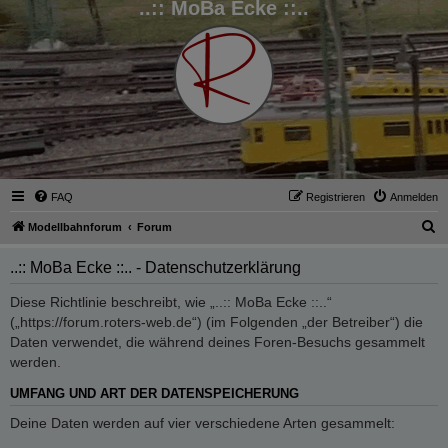
..:: MoBa Ecke ::..
FAQ
Registrieren
Anmelden
S
Modellbahnforum
Forum
u
..:: MoBa Ecke ::.. - Datenschutzerklärung
c
h
Diese Richtlinie beschreibt, wie „..:: MoBa Ecke ::..“
(„https://forum.roters-web.de“) (im Folgenden „der Betreiber“) die
e
Daten verwendet, die während deines Foren-Besuchs gesammelt
werden.
UMFANG UND ART DER DATENSPEICHERUNG
Deine Daten werden auf vier verschiedene Arten gesammelt: