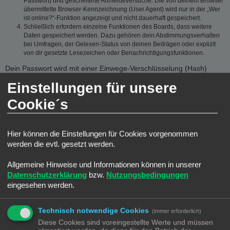
Passwort) und gescheiterte Anmeldeversuche. Die von deinem Browser
übermittelte Browser-Kennzeichnung (User Agent) wird nur in der „Wer
ist online?“-Funktion angezeigt und nicht dauerhaft gespeichert.
Schließlich erfordern einzelne Funktionen des Boards, dass weitere
Daten gespeichert werden. Dazu gehören dein Abstimmungsverhalten
bei Umfragen, der Gelesen-Status von deinen Beiträgen oder explizit
von dir gesetzte Lesezeichen oder Benachrichtigungsfunktionen.
Dein Passwort wird mit einer Einwege-Verschlüsselung (Hash)
gespeichert, so dass es sicher ist. Jedoch wird dir empfohlen,
Einstellungen für unsere
dieses Passwort nicht auf einer Vielzahl von Webseiten zu
verwenden. Das Passwort ist dein Schlüssel zu deinem
Cookie´s
Benutzerkonto für das Board, also geh mit ihm sorgsam um.
Insbesondere wird dich kein Vertreter des Betreibers, von phpBB
Limited oder ein Dritter berechtigterweise nach deinem Passwort
Hier können die Einstellungen für Cookies vorgenommen
fragen. Solltest du dein Passwort vergessen haben, so kannst du
werden die evtl. gesetzt werden.
die Funktion „Ich habe mein Passwort vergessen“ benutzen. Die
phpBB-Software fragt dich dann nach deinem Benutzernamen und
Allgemeine Hinweise und Informationen können in unserer
deiner E-Mail-Adresse und sendet anschließend ein neu
Datenschutzerklärung
bzw.
Nutzungsbedingungen
generiertes Passwort an diese Adresse, mit dem du dann auf das
eingesehen werden.
Board zugreifen kannst.
GESTATTUNG DER DATENSPEICHERUNG
Technisch notwendige Cookies
(immer erforderlich)
Diese Cookies sind voreingestellte Werte und müssen
Du gestattest dem Betreiber, die von dir eingegebenen und oben