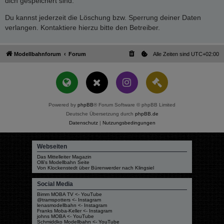
dich gespeichert sind.
Du kannst jederzeit die Löschung bzw. Sperrung deiner Daten
verlangen. Kontaktiere hierzu bitte den Betreiber.
Modellbahnforum
Forum
Alle Zeiten sind
UTC+02:00
Powered by
phpBB
® Forum Software © phpBB Limited
Deutsche Übersetzung durch
phpBB.de
Datenschutz
|
Nutzungsbedingungen
Webseiten
Das Mittelleiter Magazin
Olli's Modellbahn Seite
Von Klockenstedt über Bürenwerder nach Klingsiel
Social Media
Bimm MOBA TV <- YouTube
@tramspotters <- Instagram
lenasmodellbahn <- Instagram
Franks Moba-Keller <- Instagram
johns MOBA <- YouTube
Schmiddko Modellbahn <- YouTube