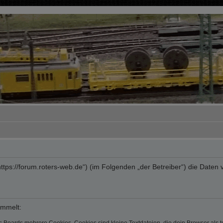
“ („https://forum.roters-web.de“) (im Folgenden „der Betreiber“) die Da
ammelt: