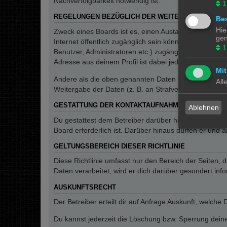
Nachverfolgbarkeit notwendig ist.
1
REGELUNGEN BEZÜGLICH DER WEITERGABE DEINE
Bes
Hie
Zweck eines Boards ist es, einen Austausch mit andere
gen
Internet öffentlich zugänglich sein können. Der Betrei
1
Benutzer, Administratoren etc.) zugänglich sind. Wen
Adresse aus deinem Profil ist dabei jedoch nur für de
Mit
Andere als die oben genannten Daten wird der Betreibe
All
Weitergabe der Daten (z. B. an Strafverfolgungsbehörde
GESTATTUNG DER KONTAKTAUFNAHME
Ablehnen
Du gestattest dem Betreiber darüber hinaus, dich unt
Board erforderlich ist. Darüber hinaus dürfen er und 
GELTUNGSBEREICH DIESER RICHTLINIE
Diese Richtlinie umfasst nur den Bereich der Seiten
Daten verarbeitet, wird er dich darüber gesondert inf
AUSKUNFTSRECHT
Der Betreiber erteilt dir auf Anfrage Auskunft, welche
Du kannst jederzeit die Löschung bzw. Sperrung deiner