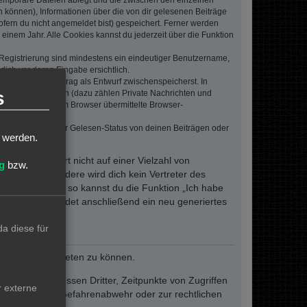
 temporäre Dateien ablegt und die zwischen den einzelnen
en können), Informationen über die von dir gelesenen Beiträge
ofern du nicht angemeldet bist) gespeichert. Ferner werden
einem Jahr. Alle Cookies kannst du jederzeit über die Funktion
e Registrierung sind mindestens ein eindeutiger Benutzername,
dich vor deren Eingabe ersichtlich.
wenn du einen Beitrag als Entwurf zwischenspeicherst. In
s
dern von Beiträgen (dazu zählen Private Nachrichten und
e. Die von deinem Browser übermittelte Browser-
 bei Umfragen, der Gelesen-Status von deinen Beiträgen oder
t werden.
dieses Passwort nicht auf einer Vielzahl von
g
bzw.
 um. Insbesondere wird dich kein Vertreter des
ergessen haben, so kannst du die Funktion „Ich habe
resse und sendet anschließend ein neu generiertes
a diese für
reiben und anbieten zu können.
ie den Interessen Dritter, Zeitpunkte von Zugriffen
r externe
fern dies zur Gefahrenabwehr oder zur rechtlichen