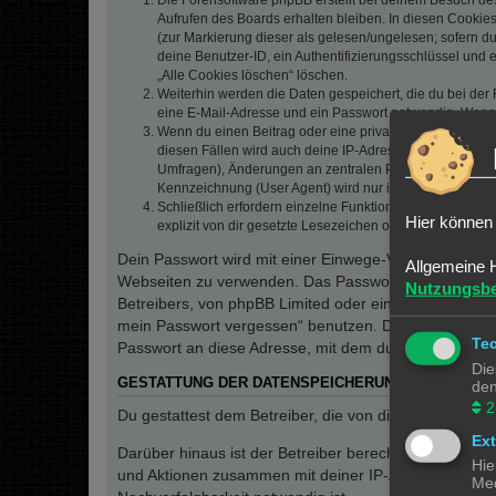
Die Forensoftware phpBB erstellt bei deinem Besuch de
Aufrufen des Boards erhalten bleiben. In diesen Cookies
(zur Markierung dieser als gelesen/ungelesen; sofern d
deine Benutzer-ID, ein Authentifizierungsschlüssel und 
„Alle Cookies löschen“ löschen.
Weiterhin werden die Daten gespeichert, die du bei der 
eine E-Mail-Adresse und ein Passwort notwendig. Wenn du
Wenn du einen Beitrag oder eine private Nachricht erste
diesen Fällen wird auch deine IP-Adresse gespeichert. 
Umfragen), Änderungen an zentralen Profildaten (E-Mai
Kennzeichnung (User Agent) wird nur in der „Wer ist onl
Schließlich erfordern einzelne Funktionen des Boards,
Hier können 
explizit von dir gesetzte Lesezeichen oder Benachrichti
Dein Passwort wird mit einer Einwege-Verschlüsselung 
Allgemeine 
Webseiten zu verwenden. Das Passwort ist dein Schlü
Nutzungsb
Betreibers, von phpBB Limited oder ein Dritter berec
mein Passwort vergessen“ benutzen. Die phpBB-Softw
Te
Passwort an diese Adresse, mit dem du dann auf das 
Die
GESTATTUNG DER DATENSPEICHERUNG
den
2
Du gestattest dem Betreiber, die von dir eingegeben
Ex
Darüber hinaus ist der Betreiber berechtigt, im Rahm
Hie
und Aktionen zusammen mit deiner IP-Adresse und de
Med