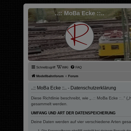
..:: MoBa Ecke ::..
Schnellzugriff
WiKi
FAQ
Modellbahnforum
Forum
..:: MoBa Ecke ::.. - Datenschutzerklärung
Diese Richtlinie beschreibt, wie „..:: MoBa Ecke ::..
gesammelt werden.
UMFANG UND ART DER DATENSPEICHERUNG
Deine Daten werden auf vier verschiedene Arten ges