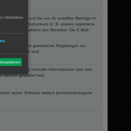
r-Statistiken
eines Profils und die von dir erstellten Beiträge im
ngeschränkten Nutzerkreis (z. B. andere registrierte
rum oder kontaktiere den Betreiber. Die E-Mail-
lich.
en.
ofern er auf Grund gesetzlicher Regelungen zur
sen erforderlich sind.
Akzeptieren
zur Übermittlung zentraler Informationen über das
n Bereich gestattet hast.
reichen seiner Software weitere personenbezogene