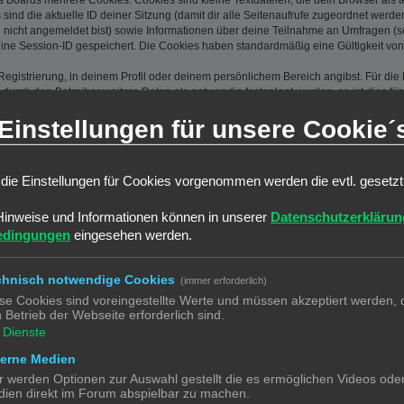
s Boards mehrere Cookies. Cookies sind kleine Textdateien, die dein Browser als
 sind die aktuelle ID deiner Sitzung (damit dir alle Seitenaufrufe zugeordnet werd
u nicht angemeldet bist) sowie Informationen über deine Teilnahme an Umfragen (s
eine Session-ID gespeichert. Die Cookies haben standardmäßig eine Gültigkeit von 
Registrierung, in deinem Profil oder deinem persönlichem Bereich angibst. Für di
rch den Betreiber weitere Daten als notwendig festgelegt wurden, so ist dies für 
llst, so werden die dort eingegebenen Daten ebenfalls gespeichert. Gleiches gilt, 
Einstellungen für unsere Cookie´
Die IP-Adresse wird weiterhin bei folgenden Aktionen gespeichert: Löschen und Än
l-Adresse, Kontoaktivierung, Benutzer-Passwort) und gescheiterte Anmeldeversuch
ine?“-Funktion angezeigt und nicht dauerhaft gespeichert.
 dass weitere Daten gespeichert werden. Dazu gehören dein Abstimmungsverhalten
die Einstellungen für Cookies vorgenommen werden die evtl. gesetz
gungsfunktionen.
(Hash) gespeichert, so dass es sicher ist. Jedoch wird dir empfohlen, 
Hinweise und Informationen können in unserer
Datenschutzerklärun
ssel zu deinem Benutzerkonto für das Board, also geh mit ihm sorgsam
edingungen
eingesehen werden.
htigterweise nach deinem Passwort fragen. Solltest du dein Passwort v
are fragt dich dann nach deinem Benutzernamen und deiner E-Mail-Ad
chnisch notwendige Cookies
(immer erforderlich)
Board zugreifen kannst.
se Cookies sind voreingestellte Werte und müssen akzeptiert werden, d
 Betrieb der Webseite erforderlich sind.
Dienste
en und oben näher spezifizierten Daten zu speichern, um das Board bet
terne Medien
en einer Interessenabwägung zwischen deinen und seinen Interessen sow
r werden Optionen zur Auswahl gestellt die es ermöglichen Videos ode
r von deinem Browser übermittelter Browser-Kennung zu speichern, so
ien direkt im Forum abspielbar zu machen.