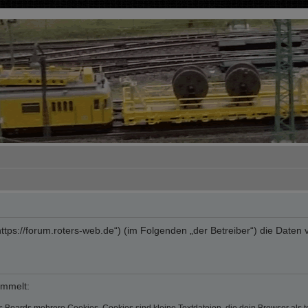
“ („https://forum.roters-web.de“) (im Folgenden „der Betreiber“) die Da
ammelt: