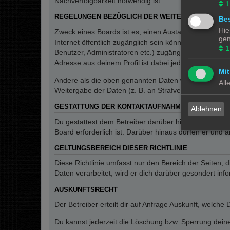
Nachverfolgbarkeit notwendig ist.
1
REGELUNGEN BEZÜGLICH DER WEITERGABE DEINE
Bes
Hie
Zweck eines Boards ist es, einen Austausch mit andere
gen
Internet öffentlich zugänglich sein können. Der Betrei
1
Benutzer, Administratoren etc.) zugänglich sind. Wen
Adresse aus deinem Profil ist dabei jedoch nur für de
Mit
Andere als die oben genannten Daten wird der Betreibe
All
Weitergabe der Daten (z. B. an Strafverfolgungsbehörde
GESTATTUNG DER KONTAKTAUFNAHME
Ablehnen
Du gestattest dem Betreiber darüber hinaus, dich unt
Board erforderlich ist. Darüber hinaus dürfen er und 
GELTUNGSBEREICH DIESER RICHTLINIE
Diese Richtlinie umfasst nur den Bereich der Seiten
Daten verarbeitet, wird er dich darüber gesondert inf
AUSKUNFTSRECHT
Der Betreiber erteilt dir auf Anfrage Auskunft, welche
Du kannst jederzeit die Löschung bzw. Sperrung deiner