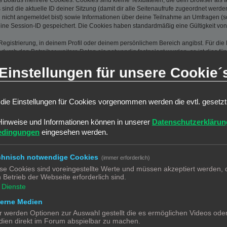
s Boards mehrere Cookies. Cookies sind kleine Textdateien, die dein Browser als
 sind die aktuelle ID deiner Sitzung (damit dir alle Seitenaufrufe zugeordnet werd
u nicht angemeldet bist) sowie Informationen über deine Teilnahme an Umfragen (s
eine Session-ID gespeichert. Die Cookies haben standardmäßig eine Gültigkeit von 
Registrierung, in deinem Profil oder deinem persönlichem Bereich angibst. Für di
rch den Betreiber weitere Daten als notwendig festgelegt wurden, so ist dies für 
llst, so werden die dort eingegebenen Daten ebenfalls gespeichert. Gleiches gilt, 
Einstellungen für unsere Cookie´
Die IP-Adresse wird weiterhin bei folgenden Aktionen gespeichert: Löschen und Än
l-Adresse, Kontoaktivierung, Benutzer-Passwort) und gescheiterte Anmeldeversuch
ine?“-Funktion angezeigt und nicht dauerhaft gespeichert.
 dass weitere Daten gespeichert werden. Dazu gehören dein Abstimmungsverhalten
die Einstellungen für Cookies vorgenommen werden die evtl. gesetz
gungsfunktionen.
(Hash) gespeichert, so dass es sicher ist. Jedoch wird dir empfohlen, 
Hinweise und Informationen können in unserer
Datenschutzerklärun
ssel zu deinem Benutzerkonto für das Board, also geh mit ihm sorgsam
edingungen
eingesehen werden.
htigterweise nach deinem Passwort fragen. Solltest du dein Passwort v
are fragt dich dann nach deinem Benutzernamen und deiner E-Mail-Ad
chnisch notwendige Cookies
(immer erforderlich)
Board zugreifen kannst.
se Cookies sind voreingestellte Werte und müssen akzeptiert werden, d
 Betrieb der Webseite erforderlich sind.
Dienste
en und oben näher spezifizierten Daten zu speichern, um das Board bet
terne Medien
en einer Interessenabwägung zwischen deinen und seinen Interessen sow
r werden Optionen zur Auswahl gestellt die es ermöglichen Videos ode
r von deinem Browser übermittelter Browser-Kennung zu speichern, so
ien direkt im Forum abspielbar zu machen.