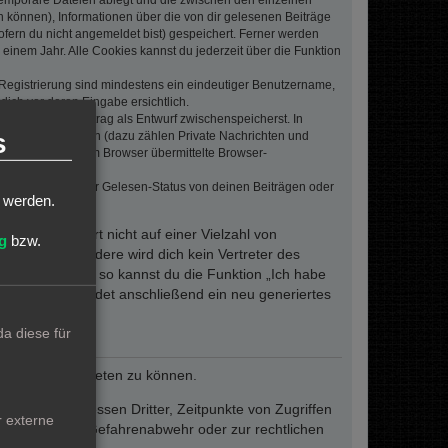
 temporäre Dateien ablegt und die zwischen den einzelnen
en können), Informationen über die von dir gelesenen Beiträge
ofern du nicht angemeldet bist) gespeichert. Ferner werden
einem Jahr. Alle Cookies kannst du jederzeit über die Funktion
e Registrierung sind mindestens ein eindeutiger Benutzername,
dich vor deren Eingabe ersichtlich.
wenn du einen Beitrag als Entwurf zwischenspeicherst. In
s
dern von Beiträgen (dazu zählen Private Nachrichten und
e. Die von deinem Browser übermittelte Browser-
 bei Umfragen, der Gelesen-Status von deinen Beiträgen oder
t werden.
dieses Passwort nicht auf einer Vielzahl von
g
bzw.
 um. Insbesondere wird dich kein Vertreter des
ergessen haben, so kannst du die Funktion „Ich habe
resse und sendet anschließend ein neu generiertes
a diese für
reiben und anbieten zu können.
ie den Interessen Dritter, Zeitpunkte von Zugriffen
r externe
fern dies zur Gefahrenabwehr oder zur rechtlichen