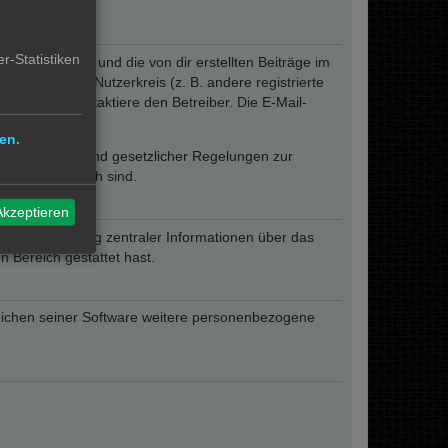
r-Statistiken
eines Profils und die von dir erstellten Beiträge im
ngeschränkten Nutzerkreis (z. B. andere registrierte
rum oder kontaktiere den Betreiber. Die E-Mail-
lich.
en.
ofern er auf Grund gesetzlicher Regelungen zur
sen erforderlich sind.
Akzeptieren
zur Übermittlung zentraler Informationen über das
n Bereich gestattet hast.
reichen seiner Software weitere personenbezogene