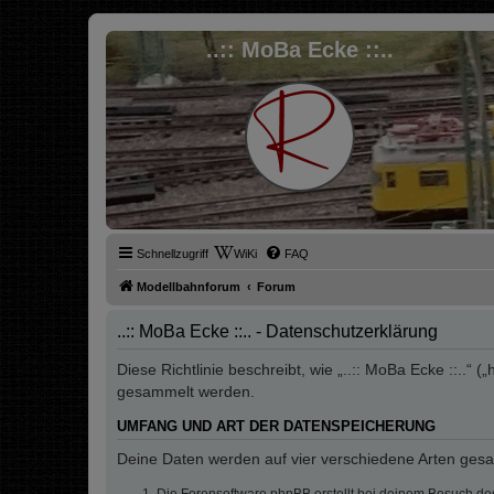
..:: MoBa Ecke ::..
Schnellzugriff
WiKi
FAQ
Modellbahnforum
Forum
..:: MoBa Ecke ::.. - Datenschutzerklärung
Diese Richtlinie beschreibt, wie „..:: MoBa Ecke ::..
gesammelt werden.
UMFANG UND ART DER DATENSPEICHERUNG
Deine Daten werden auf vier verschiedene Arten ges