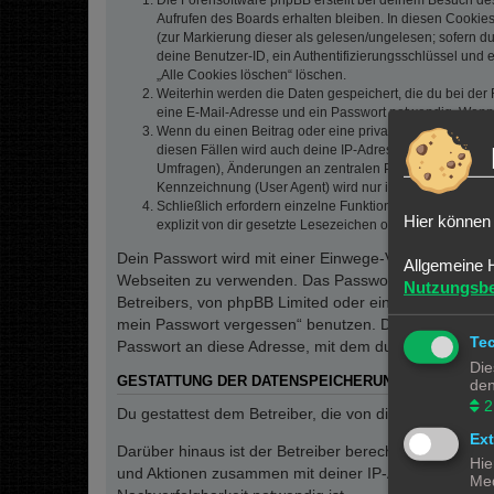
Die Forensoftware phpBB erstellt bei deinem Besuch de
Aufrufen des Boards erhalten bleiben. In diesen Cookies
(zur Markierung dieser als gelesen/ungelesen; sofern d
deine Benutzer-ID, ein Authentifizierungsschlüssel und 
„Alle Cookies löschen“ löschen.
Weiterhin werden die Daten gespeichert, die du bei der 
eine E-Mail-Adresse und ein Passwort notwendig. Wenn du
Wenn du einen Beitrag oder eine private Nachricht erste
diesen Fällen wird auch deine IP-Adresse gespeichert. 
Umfragen), Änderungen an zentralen Profildaten (E-Mai
Kennzeichnung (User Agent) wird nur in der „Wer ist onl
Schließlich erfordern einzelne Funktionen des Boards,
Hier können 
explizit von dir gesetzte Lesezeichen oder Benachrichti
Dein Passwort wird mit einer Einwege-Verschlüsselung 
Allgemeine 
Webseiten zu verwenden. Das Passwort ist dein Schlü
Nutzungsb
Betreibers, von phpBB Limited oder ein Dritter berec
mein Passwort vergessen“ benutzen. Die phpBB-Softw
Te
Passwort an diese Adresse, mit dem du dann auf das 
Die
GESTATTUNG DER DATENSPEICHERUNG
den
2
Du gestattest dem Betreiber, die von dir eingegeben
Ex
Darüber hinaus ist der Betreiber berechtigt, im Rahm
Hie
und Aktionen zusammen mit deiner IP-Adresse und de
Med