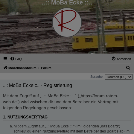
..:: MoBa Ecke ::..
FAQ
Anmelden
S
Modellbahnforum
Forum
u
Sprache:
c
..:: MoBa Ecke ::.. - Registrierung
h
Mit dem Zugriff auf „..:: MoBa Ecke ::..“ („https://forum.roters-
e
web.de“) wird zwischen dir und dem Betreiber ein Vertrag mit
folgenden Regelungen geschlossen:
1. NUTZUNGSVERTRAG
Mit dem Zugriff auf „..:: MoBa Ecke ::..“ (im Folgenden „das Board“)
schließt du einen Nutzungsvertrag mit dem Betreiber des Boards ab (im