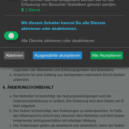
Die Haftung ist gegenüber Verbrauchern außer bei vorsätzlichem oder
Erfassung von Besucher-Statistiken genutzt werden.
grob fahrlässigem Verhalten oder bei Schäden aus der Verletzung von
1
Dienst
Leben, Körper und Gesundheit und der Verletzung wesentlicher
Vertragspflichten (Kardinalpflichten) auf die bei Vertragsschluss
typischerweise vorhersehbaren Schäden und im übrigen der Höhe nach
Mit diesem Schalter kannst Du alle Dienste
auf die vertragstypischen Durchschnittsschäden begrenzt. Dies gilt auch
aktivieren oder deaktivieren.
für mittelbare Folgeschäden wie insbesondere entgangenen Gewinn.
Die Haftung ist gegenüber Unternehmern außer bei der Verletzung von
Alle Dienste aktivieren oder deaktivieren
Leben, Körper und Gesundheit oder vorsätzlichem oder grob
fahrlässigem Verhalten des Betreibers auf die bei Vertragsschluss
typischerweise vorhersehbaren Schäden und im Übrigen der Höhe
Ablehnen
Ausgewählte akzeptieren
Alle Akzeptieren
nach auf die vertragstypischen Durchschnittsschäden begrenzt. Dies gilt
auch für mittelbare Schäden, insbesondere entgangenen Gewinn.
Die Haftungsbegrenzung der Absätze a bis c gilt sinngemäß auch
zugunsten der Mitarbeiter und Erfüllungsgehilfen des Betreibers.
Ansprüche für eine Haftung aus zwingendem nationalem Recht bleiben
unberührt.
6. ÄNDERUNGSVORBEHALT
Der Betreiber ist berechtigt, die Nutzungsbedingungen und die
Datenschutzerklärung zu ändern. Die Änderung wird dem Nutzer per E-
Mail mitgeteilt.
Der Nutzer ist berechtigt, den Änderungen zu widersprechen. Im Falle
des Widerspruchs erlischt das zwischen dem Betreiber und dem Nutzer
bestehende Vertragsverhältnis mit sofortiger Wirkung.
Die Änderungen gelten als anerkannt und verbindlich, wenn der Nutzer