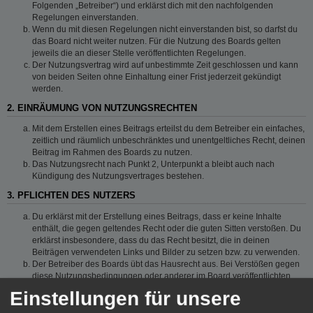
Folgenden „Betreiber“) und erklärst dich mit den nachfolgenden
Regelungen einverstanden.
Wenn du mit diesen Regelungen nicht einverstanden bist, so darfst du
das Board nicht weiter nutzen. Für die Nutzung des Boards gelten
jeweils die an dieser Stelle veröffentlichten Regelungen.
Der Nutzungsvertrag wird auf unbestimmte Zeit geschlossen und kann
von beiden Seiten ohne Einhaltung einer Frist jederzeit gekündigt
werden.
2. EINRÄUMUNG VON NUTZUNGSRECHTEN
Mit dem Erstellen eines Beitrags erteilst du dem Betreiber ein einfaches,
zeitlich und räumlich unbeschränktes und unentgeltliches Recht, deinen
Beitrag im Rahmen des Boards zu nutzen.
Das Nutzungsrecht nach Punkt 2, Unterpunkt a bleibt auch nach
Kündigung des Nutzungsvertrages bestehen.
3. PFLICHTEN DES NUTZERS
Du erklärst mit der Erstellung eines Beitrags, dass er keine Inhalte
enthält, die gegen geltendes Recht oder die guten Sitten verstoßen. Du
erklärst insbesondere, dass du das Recht besitzt, die in deinen
Beiträgen verwendeten Links und Bilder zu setzen bzw. zu verwenden.
Der Betreiber des Boards übt das Hausrecht aus. Bei Verstößen gegen
diese Nutzungsbedingungen oder anderer im Board veröffentlichten
Regeln kann der Betreiber dich nach Abmahnung zeitweise oder
Einstellungen für unsere
dauerhaft von der Nutzung dieses Boards ausschließen und dir ein
Hausverbot erteilen.