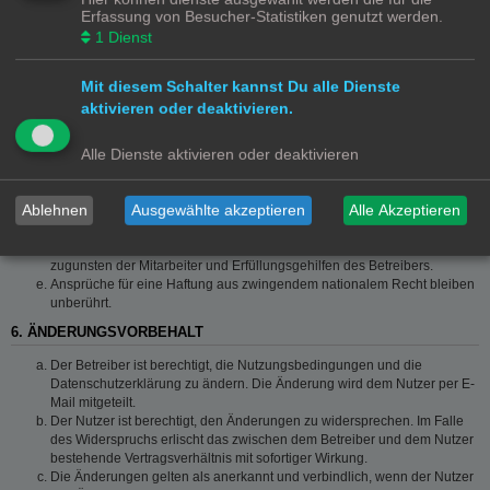
Die Haftung ist gegenüber Verbrauchern außer bei vorsätzlichem oder
Erfassung von Besucher-Statistiken genutzt werden.
grob fahrlässigem Verhalten oder bei Schäden aus der Verletzung von
1
Dienst
Leben, Körper und Gesundheit und der Verletzung wesentlicher
Vertragspflichten (Kardinalpflichten) auf die bei Vertragsschluss
typischerweise vorhersehbaren Schäden und im übrigen der Höhe nach
Mit diesem Schalter kannst Du alle Dienste
auf die vertragstypischen Durchschnittsschäden begrenzt. Dies gilt auch
aktivieren oder deaktivieren.
für mittelbare Folgeschäden wie insbesondere entgangenen Gewinn.
Die Haftung ist gegenüber Unternehmern außer bei der Verletzung von
Alle Dienste aktivieren oder deaktivieren
Leben, Körper und Gesundheit oder vorsätzlichem oder grob
fahrlässigem Verhalten des Betreibers auf die bei Vertragsschluss
typischerweise vorhersehbaren Schäden und im Übrigen der Höhe
Ablehnen
Ausgewählte akzeptieren
Alle Akzeptieren
nach auf die vertragstypischen Durchschnittsschäden begrenzt. Dies gilt
auch für mittelbare Schäden, insbesondere entgangenen Gewinn.
Die Haftungsbegrenzung der Absätze a bis c gilt sinngemäß auch
zugunsten der Mitarbeiter und Erfüllungsgehilfen des Betreibers.
Ansprüche für eine Haftung aus zwingendem nationalem Recht bleiben
unberührt.
6. ÄNDERUNGSVORBEHALT
Der Betreiber ist berechtigt, die Nutzungsbedingungen und die
Datenschutzerklärung zu ändern. Die Änderung wird dem Nutzer per E-
Mail mitgeteilt.
Der Nutzer ist berechtigt, den Änderungen zu widersprechen. Im Falle
des Widerspruchs erlischt das zwischen dem Betreiber und dem Nutzer
bestehende Vertragsverhältnis mit sofortiger Wirkung.
Die Änderungen gelten als anerkannt und verbindlich, wenn der Nutzer