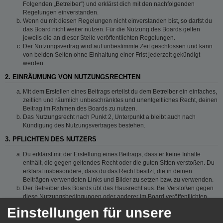
Folgenden „Betreiber“) und erklärst dich mit den nachfolgenden
Regelungen einverstanden.
Wenn du mit diesen Regelungen nicht einverstanden bist, so darfst du
das Board nicht weiter nutzen. Für die Nutzung des Boards gelten
jeweils die an dieser Stelle veröffentlichten Regelungen.
Der Nutzungsvertrag wird auf unbestimmte Zeit geschlossen und kann
von beiden Seiten ohne Einhaltung einer Frist jederzeit gekündigt
werden.
2. EINRÄUMUNG VON NUTZUNGSRECHTEN
Mit dem Erstellen eines Beitrags erteilst du dem Betreiber ein einfaches,
zeitlich und räumlich unbeschränktes und unentgeltliches Recht, deinen
Beitrag im Rahmen des Boards zu nutzen.
Das Nutzungsrecht nach Punkt 2, Unterpunkt a bleibt auch nach
Kündigung des Nutzungsvertrages bestehen.
3. PFLICHTEN DES NUTZERS
Du erklärst mit der Erstellung eines Beitrags, dass er keine Inhalte
enthält, die gegen geltendes Recht oder die guten Sitten verstoßen. Du
erklärst insbesondere, dass du das Recht besitzt, die in deinen
Beiträgen verwendeten Links und Bilder zu setzen bzw. zu verwenden.
Der Betreiber des Boards übt das Hausrecht aus. Bei Verstößen gegen
diese Nutzungsbedingungen oder anderer im Board veröffentlichten
Regeln kann der Betreiber dich nach Abmahnung zeitweise oder
Einstellungen für unsere
dauerhaft von der Nutzung dieses Boards ausschließen und dir ein
Hausverbot erteilen.