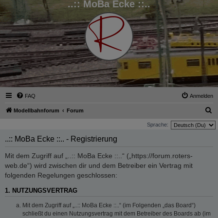
..:: MoBa Ecke ::..
FAQ
Anmelden
S
Modellbahnforum
Forum
u
Sprache:
c
..:: MoBa Ecke ::.. - Registrierung
h
Mit dem Zugriff auf „..:: MoBa Ecke ::..“ („https://forum.roters-
e
web.de“) wird zwischen dir und dem Betreiber ein Vertrag mit
folgenden Regelungen geschlossen:
1. NUTZUNGSVERTRAG
Mit dem Zugriff auf „..:: MoBa Ecke ::..“ (im Folgenden „das Board“)
schließt du einen Nutzungsvertrag mit dem Betreiber des Boards ab (im