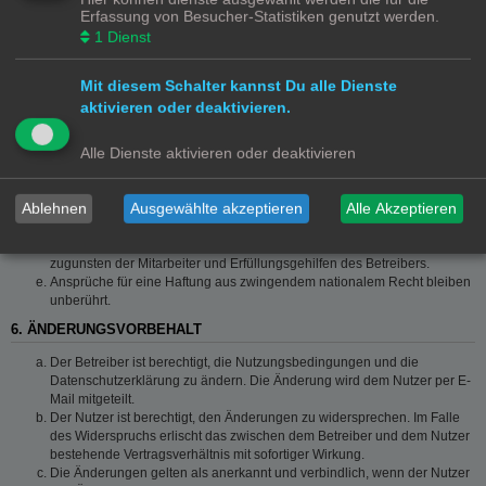
Die Haftung ist gegenüber Verbrauchern außer bei vorsätzlichem oder
Erfassung von Besucher-Statistiken genutzt werden.
grob fahrlässigem Verhalten oder bei Schäden aus der Verletzung von
1
Dienst
Leben, Körper und Gesundheit und der Verletzung wesentlicher
Vertragspflichten (Kardinalpflichten) auf die bei Vertragsschluss
typischerweise vorhersehbaren Schäden und im übrigen der Höhe nach
Mit diesem Schalter kannst Du alle Dienste
auf die vertragstypischen Durchschnittsschäden begrenzt. Dies gilt auch
aktivieren oder deaktivieren.
für mittelbare Folgeschäden wie insbesondere entgangenen Gewinn.
Die Haftung ist gegenüber Unternehmern außer bei der Verletzung von
Alle Dienste aktivieren oder deaktivieren
Leben, Körper und Gesundheit oder vorsätzlichem oder grob
fahrlässigem Verhalten des Betreibers auf die bei Vertragsschluss
typischerweise vorhersehbaren Schäden und im Übrigen der Höhe
Ablehnen
Ausgewählte akzeptieren
Alle Akzeptieren
nach auf die vertragstypischen Durchschnittsschäden begrenzt. Dies gilt
auch für mittelbare Schäden, insbesondere entgangenen Gewinn.
Die Haftungsbegrenzung der Absätze a bis c gilt sinngemäß auch
zugunsten der Mitarbeiter und Erfüllungsgehilfen des Betreibers.
Ansprüche für eine Haftung aus zwingendem nationalem Recht bleiben
unberührt.
6. ÄNDERUNGSVORBEHALT
Der Betreiber ist berechtigt, die Nutzungsbedingungen und die
Datenschutzerklärung zu ändern. Die Änderung wird dem Nutzer per E-
Mail mitgeteilt.
Der Nutzer ist berechtigt, den Änderungen zu widersprechen. Im Falle
des Widerspruchs erlischt das zwischen dem Betreiber und dem Nutzer
bestehende Vertragsverhältnis mit sofortiger Wirkung.
Die Änderungen gelten als anerkannt und verbindlich, wenn der Nutzer