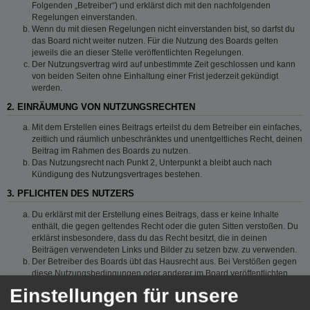
Folgenden „Betreiber“) und erklärst dich mit den nachfolgenden
Regelungen einverstanden.
Wenn du mit diesen Regelungen nicht einverstanden bist, so darfst du
das Board nicht weiter nutzen. Für die Nutzung des Boards gelten
jeweils die an dieser Stelle veröffentlichten Regelungen.
Der Nutzungsvertrag wird auf unbestimmte Zeit geschlossen und kann
von beiden Seiten ohne Einhaltung einer Frist jederzeit gekündigt
werden.
2. EINRÄUMUNG VON NUTZUNGSRECHTEN
Mit dem Erstellen eines Beitrags erteilst du dem Betreiber ein einfaches,
zeitlich und räumlich unbeschränktes und unentgeltliches Recht, deinen
Beitrag im Rahmen des Boards zu nutzen.
Das Nutzungsrecht nach Punkt 2, Unterpunkt a bleibt auch nach
Kündigung des Nutzungsvertrages bestehen.
3. PFLICHTEN DES NUTZERS
Du erklärst mit der Erstellung eines Beitrags, dass er keine Inhalte
enthält, die gegen geltendes Recht oder die guten Sitten verstoßen. Du
erklärst insbesondere, dass du das Recht besitzt, die in deinen
Beiträgen verwendeten Links und Bilder zu setzen bzw. zu verwenden.
Der Betreiber des Boards übt das Hausrecht aus. Bei Verstößen gegen
diese Nutzungsbedingungen oder anderer im Board veröffentlichten
Regeln kann der Betreiber dich nach Abmahnung zeitweise oder
Einstellungen für unsere
dauerhaft von der Nutzung dieses Boards ausschließen und dir ein
Hausverbot erteilen.