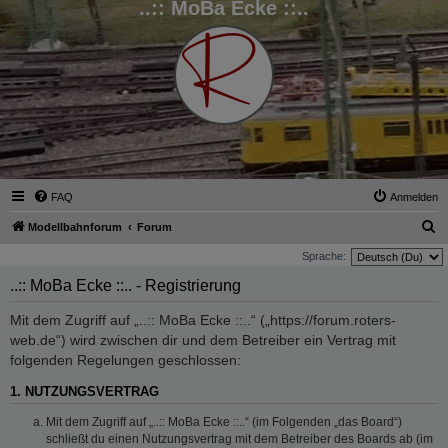
..:: MoBa Ecke ::..
FAQ
Anmelden
S
Modellbahnforum
Forum
u
Sprache:
c
..:: MoBa Ecke ::.. - Registrierung
h
Mit dem Zugriff auf „..:: MoBa Ecke ::..“ („https://forum.roters-
e
web.de“) wird zwischen dir und dem Betreiber ein Vertrag mit
folgenden Regelungen geschlossen:
1. NUTZUNGSVERTRAG
Mit dem Zugriff auf „..:: MoBa Ecke ::..“ (im Folgenden „das Board“)
schließt du einen Nutzungsvertrag mit dem Betreiber des Boards ab (im