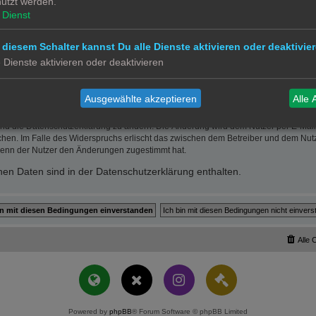
utzt werden.
ätzlichem oder grob fahrlässigem Verhalten oder bei Schäden aus der Verletzung 
 die bei Vertragsschluss typischerweise vorhersehbaren Schäden und im übrigen de
Dienst
wie insbesondere entgangenen Gewinn.
erletzung von Leben, Körper und Gesundheit oder vorsätzlichem oder grob fahrläs
 diesem Schalter kannst Du alle Dienste aktivieren oder deaktivier
der Höhe nach auf die vertragstypischen Durchschnittsschäden begrenzt. Dies gi
e Dienste aktivieren oder deaktivieren
mäß auch zugunsten der Mitarbeiter und Erfüllungsgehilfen des Betreibers.
 Recht bleiben unberührt.
Ausgewählte akzeptieren
Alle 
und die Datenschutzerklärung zu ändern. Die Änderung wird dem Nutzer per E-Mail m
chen. Im Falle des Widerspruchs erlischt das zwischen dem Betreiber und dem Nutze
wenn der Nutzer den Änderungen zugestimmt hat.
en Daten sind in der Datenschutzerklärung enthalten.
Alle 
Powered by
phpBB
® Forum Software © phpBB Limited