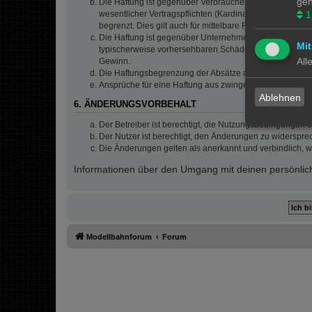
gen
Die Haftung ist gegenüber Verbrauchern außer bei vors
wesentlicher Vertragspflichten (Kardinalpflichten) auf
1
begrenzt. Dies gilt auch für mittelbare Folgeschäden 
Die Haftung ist gegenüber Unternehmern außer bei der V
Mit
typischerweise vorhersehbaren Schäden und im Übrigen 
All
Gewinn.
Die Haftungsbegrenzung der Absätze a bis c gilt sinnge
Ansprüche für eine Haftung aus zwingendem nationalem
Ablehnen
6. ÄNDERUNGSVORBEHALT
Der Betreiber ist berechtigt, die Nutzungsbedingungen 
Der Nutzer ist berechtigt, den Änderungen zu widerspre
Die Änderungen gelten als anerkannt und verbindlich, 
Informationen über den Umgang mit deinen persönlich
Modellbahnforum
Forum