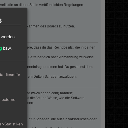
eils die an dieser Stelle veröffentlichten Regelungen.
erden.
s
, deinen Beitrag im Rahmen des Boards zu nutzen.
t werden.
erklärst insbesondere, dass du das Recht besitzt, die in deinen
g
bzw.
n Regeln kann der Betreiber dich nach Abmahnung zeitweise
er die er nicht zur Kenntnis genommen hat. Du gestattest dem
a diese für
 Betreiber oder einem Dritten Schaden zuzufügen.
re von phpBB Limited (www.phpbb.com) handelt;
inen Einfluss auf die Art und Weise, wie die Software
r externe
oren Einfluss nehmen.
inalpflichten) nur für Schäden, die auf ein vorsätzliches oder
r-Statistiken