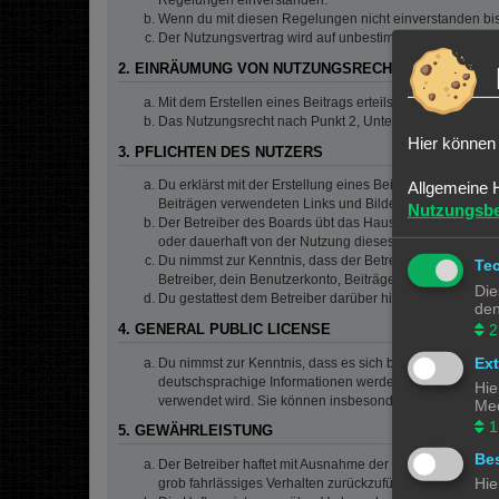
Regelungen einverstanden.
Wenn du mit diesen Regelungen nicht einverstanden bist,
Der Nutzungsvertrag wird auf unbestimmte Zeit geschlos
2. EINRÄUMUNG VON NUTZUNGSRECHTEN
Mit dem Erstellen eines Beitrags erteilst du dem Betrei
Das Nutzungsrecht nach Punkt 2, Unterpunkt a bleibt 
Hier können 
3. PFLICHTEN DES NUTZERS
Du erklärst mit der Erstellung eines Beitrags, dass er ke
Allgemeine 
Beiträgen verwendeten Links und Bilder zu setzen bzw.
Nutzungsb
Der Betreiber des Boards übt das Hausrecht aus. Bei V
oder dauerhaft von der Nutzung dieses Boards ausschlie
Du nimmst zur Kenntnis, dass der Betreiber keine Verantw
Te
Betreiber, dein Benutzerkonto, Beiträge und Funktionen 
Die
Du gestattest dem Betreiber darüber hinaus, deine Beit
den
2
4. GENERAL PUBLIC LICENSE
Ex
Du nimmst zur Kenntnis, dass es sich bei phpBB um eine
deutschsprachige Informationen werden durch die deuts
Hie
verwendet wird. Sie können insbesondere die Verwendun
Med
1
5. GEWÄHRLEISTUNG
Bes
Der Betreiber haftet mit Ausnahme der Verletzung von Le
Hie
grob fahrlässiges Verhalten zurückzuführen sind. Dies 