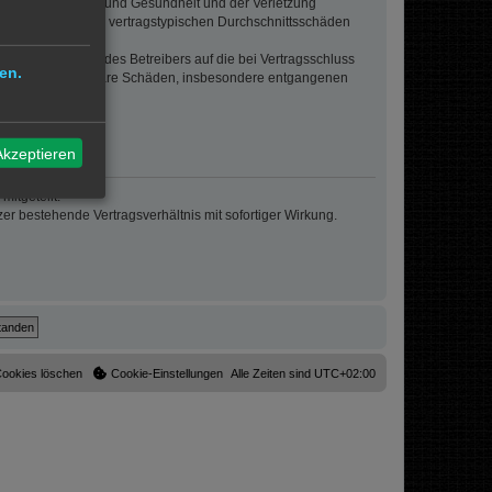
von Leben, Körper und Gesundheit und der Verletzung
r Höhe nach auf die vertragstypischen Durchschnittsschäden
sigem Verhalten des Betreibers auf die bei Vertragsschluss
en.
lt auch für mittelbare Schäden, insbesondere entgangenen
Akzeptieren
itgeteilt.
r bestehende Vertragsverhältnis mit sofortiger Wirkung.
Cookies löschen
Cookie-Einstellungen
Alle Zeiten sind
UTC+02:00