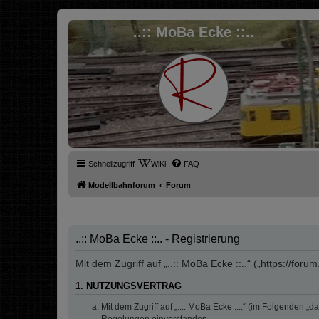
..:: MoBa Ecke ::..
Schnellzugriff
WiKi
FAQ
Modellbahnforum
Forum
..:: MoBa Ecke ::.. - Registrierung
Mit dem Zugriff auf „..:: MoBa Ecke ::..“ („https://fo
1. NUTZUNGSVERTRAG
Mit dem Zugriff auf „..:: MoBa Ecke ::..“ (im Folgenden 