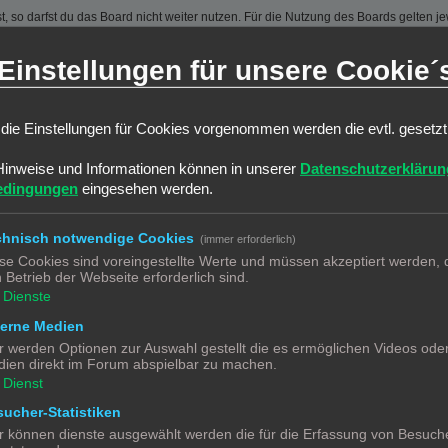
 so darfst du das Board nicht weiter nutzen. Für die Nutzung des Boards gelten jew
sen und kann von beiden Seiten ohne Einhaltung einer Frist jederzeit gekündigt w
Einstellungen für unsere Cookie´
ber ein einfaches, zeitlich und räumlich unbeschränktes und unentgeltliches Recht
auch nach Kündigung des Nutzungsvertrages bestehen.
die Einstellungen für Cookies vorgenommen werden die evtl. gesetz
ine Inhalte enthält, die gegen geltendes Recht oder die guten Sitten verstoßen. Du 
Hinweise und Informationen können in unserer
Datenschutzerklärun
 zu verwenden.
edingungen
eingesehen werden.
erstößen gegen diese Nutzungsbedingungen oder anderer im Board veröffentlichte
ßen und dir ein Hausverbot erteilen.
ortung für die Inhalte von Beiträgen übernimmt, die er nicht selbst erstellt hat od
chnisch notwendige Cookies
(immer erforderlich)
jederzeit zu löschen oder zu sperren.
se Cookies sind voreingestellte Werte und müssen akzeptiert werden, d
räge abzuändern, sofern sie gegen o. g. Regeln verstoßen oder geeignet sind, dem
 Betrieb der Webseite erforderlich sind.
Dienste
terne Medien
 unter der „
GNU General Public License v2
“ (GPL) bereitgestellten Foren-Softwa
chsprachige Community unter www.phpbb.de zur Verfügung gestellt. Beide haben ke
r werden Optionen zur Auswahl gestellt die es ermöglichen Videos ode
g der Software für bestimmte Zwecke nicht untersagen oder auf Inhalte fremder F
ien direkt im Forum abspielbar zu machen.
Dienst
ucher-Statistiken
ben, Körper und Gesundheit und der Verletzung wesentlicher Vertragspflichten (Kard
r können dienste ausgewählt werden die für die Erfassung von Besuche
gilt auch für mittelbare Folgeschäden wie insbesondere entgangenen Gewinn.