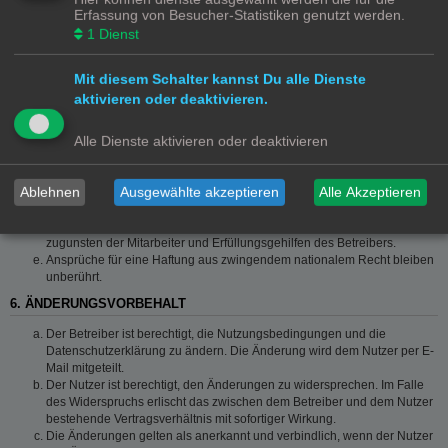
Die Haftung ist gegenüber Verbrauchern außer bei vorsätzlichem oder
Erfassung von Besucher-Statistiken genutzt werden.
grob fahrlässigem Verhalten oder bei Schäden aus der Verletzung von
1
Dienst
Leben, Körper und Gesundheit und der Verletzung wesentlicher
Vertragspflichten (Kardinalpflichten) auf die bei Vertragsschluss
typischerweise vorhersehbaren Schäden und im übrigen der Höhe nach
Mit diesem Schalter kannst Du alle Dienste
auf die vertragstypischen Durchschnittsschäden begrenzt. Dies gilt auch
aktivieren oder deaktivieren.
für mittelbare Folgeschäden wie insbesondere entgangenen Gewinn.
Die Haftung ist gegenüber Unternehmern außer bei der Verletzung von
Alle Dienste aktivieren oder deaktivieren
Leben, Körper und Gesundheit oder vorsätzlichem oder grob
fahrlässigem Verhalten des Betreibers auf die bei Vertragsschluss
typischerweise vorhersehbaren Schäden und im Übrigen der Höhe
Ablehnen
Ausgewählte akzeptieren
Alle Akzeptieren
nach auf die vertragstypischen Durchschnittsschäden begrenzt. Dies gilt
auch für mittelbare Schäden, insbesondere entgangenen Gewinn.
Die Haftungsbegrenzung der Absätze a bis c gilt sinngemäß auch
zugunsten der Mitarbeiter und Erfüllungsgehilfen des Betreibers.
Ansprüche für eine Haftung aus zwingendem nationalem Recht bleiben
unberührt.
6. ÄNDERUNGSVORBEHALT
Der Betreiber ist berechtigt, die Nutzungsbedingungen und die
Datenschutzerklärung zu ändern. Die Änderung wird dem Nutzer per E-
Mail mitgeteilt.
Der Nutzer ist berechtigt, den Änderungen zu widersprechen. Im Falle
des Widerspruchs erlischt das zwischen dem Betreiber und dem Nutzer
bestehende Vertragsverhältnis mit sofortiger Wirkung.
Die Änderungen gelten als anerkannt und verbindlich, wenn der Nutzer