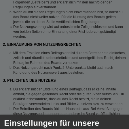
Folgenden „Betreiber“) und erklärst dich mit den nachfolgenden
Regelungen einverstanden.
Wenn du mit diesen Regelungen nicht einverstanden bist, so darfst du
das Board nicht weiter nutzen. Für die Nutzung des Boards gelten
jeweils die an dieser Stelle veröffentlichten Regelungen.
Der Nutzungsvertrag wird auf unbestimmte Zeit geschlossen und kann
von beiden Seiten ohne Einhaltung einer Frist jederzeit gekündigt
werden.
2. EINRÄUMUNG VON NUTZUNGSRECHTEN
Mit dem Erstellen eines Beitrags erteilst du dem Betreiber ein einfaches,
zeitlich und räumlich unbeschränktes und unentgeltliches Recht, deinen
Beitrag im Rahmen des Boards zu nutzen.
Das Nutzungsrecht nach Punkt 2, Unterpunkt a bleibt auch nach
Kündigung des Nutzungsvertrages bestehen.
3. PFLICHTEN DES NUTZERS
Du erklärst mit der Erstellung eines Beitrags, dass er keine Inhalte
enthält, die gegen geltendes Recht oder die guten Sitten verstoßen. Du
erklärst insbesondere, dass du das Recht besitzt, die in deinen
Beiträgen verwendeten Links und Bilder zu setzen bzw. zu verwenden.
Der Betreiber des Boards übt das Hausrecht aus. Bei Verstößen gegen
diese Nutzungsbedingungen oder anderer im Board veröffentlichten
Regeln kann der Betreiber dich nach Abmahnung zeitweise oder
Einstellungen für unsere
dauerhaft von der Nutzung dieses Boards ausschließen und dir ein
Hausverbot erteilen.