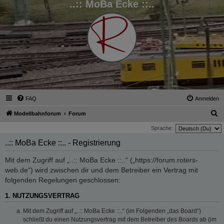
..:: MoBa Ecke ::..
FAQ
Anmelden
S
Modellbahnforum
Forum
u
Sprache:
c
..:: MoBa Ecke ::.. - Registrierung
h
Mit dem Zugriff auf „..:: MoBa Ecke ::..“ („https://forum.roters-
e
web.de“) wird zwischen dir und dem Betreiber ein Vertrag mit
folgenden Regelungen geschlossen:
1. NUTZUNGSVERTRAG
Mit dem Zugriff auf „..:: MoBa Ecke ::..“ (im Folgenden „das Board“)
schließt du einen Nutzungsvertrag mit dem Betreiber des Boards ab (im