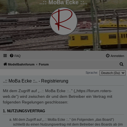
..:: MoBa Ecke ::..
FAQ
Anmelden
S
Modellbahnforum
Forum
u
Sprache:
c
..:: MoBa Ecke ::.. - Registrierung
h
Mit dem Zugriff auf „..:: MoBa Ecke ::..“ („https://forum.roters-
e
web.de“) wird zwischen dir und dem Betreiber ein Vertrag mit
folgenden Regelungen geschlossen:
1. NUTZUNGSVERTRAG
Mit dem Zugriff auf „..:: MoBa Ecke ::..“ (im Folgenden „das Board“)
schließt du einen Nutzungsvertrag mit dem Betreiber des Boards ab (im