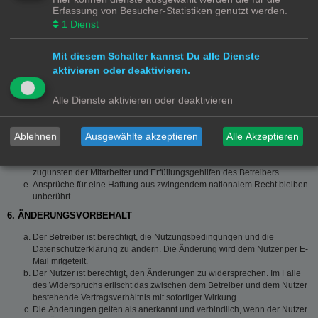
Die Haftung ist gegenüber Verbrauchern außer bei vorsätzlichem oder
Erfassung von Besucher-Statistiken genutzt werden.
grob fahrlässigem Verhalten oder bei Schäden aus der Verletzung von
1
Dienst
Leben, Körper und Gesundheit und der Verletzung wesentlicher
Vertragspflichten (Kardinalpflichten) auf die bei Vertragsschluss
typischerweise vorhersehbaren Schäden und im übrigen der Höhe nach
Mit diesem Schalter kannst Du alle Dienste
auf die vertragstypischen Durchschnittsschäden begrenzt. Dies gilt auch
aktivieren oder deaktivieren.
für mittelbare Folgeschäden wie insbesondere entgangenen Gewinn.
Die Haftung ist gegenüber Unternehmern außer bei der Verletzung von
Alle Dienste aktivieren oder deaktivieren
Leben, Körper und Gesundheit oder vorsätzlichem oder grob
fahrlässigem Verhalten des Betreibers auf die bei Vertragsschluss
typischerweise vorhersehbaren Schäden und im Übrigen der Höhe
Ablehnen
Ausgewählte akzeptieren
Alle Akzeptieren
nach auf die vertragstypischen Durchschnittsschäden begrenzt. Dies gilt
auch für mittelbare Schäden, insbesondere entgangenen Gewinn.
Die Haftungsbegrenzung der Absätze a bis c gilt sinngemäß auch
zugunsten der Mitarbeiter und Erfüllungsgehilfen des Betreibers.
Ansprüche für eine Haftung aus zwingendem nationalem Recht bleiben
unberührt.
6. ÄNDERUNGSVORBEHALT
Der Betreiber ist berechtigt, die Nutzungsbedingungen und die
Datenschutzerklärung zu ändern. Die Änderung wird dem Nutzer per E-
Mail mitgeteilt.
Der Nutzer ist berechtigt, den Änderungen zu widersprechen. Im Falle
des Widerspruchs erlischt das zwischen dem Betreiber und dem Nutzer
bestehende Vertragsverhältnis mit sofortiger Wirkung.
Die Änderungen gelten als anerkannt und verbindlich, wenn der Nutzer