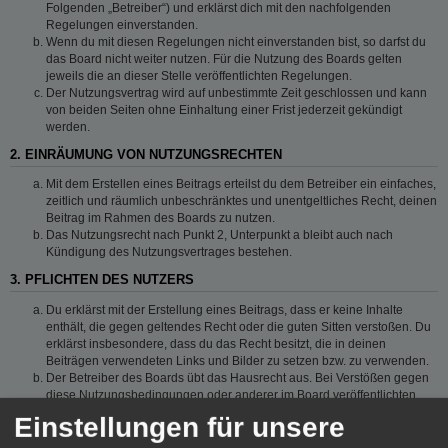
Folgenden „Betreiber“) und erklärst dich mit den nachfolgenden
Regelungen einverstanden.
Wenn du mit diesen Regelungen nicht einverstanden bist, so darfst du
das Board nicht weiter nutzen. Für die Nutzung des Boards gelten
jeweils die an dieser Stelle veröffentlichten Regelungen.
Der Nutzungsvertrag wird auf unbestimmte Zeit geschlossen und kann
von beiden Seiten ohne Einhaltung einer Frist jederzeit gekündigt
werden.
2. EINRÄUMUNG VON NUTZUNGSRECHTEN
Mit dem Erstellen eines Beitrags erteilst du dem Betreiber ein einfaches,
zeitlich und räumlich unbeschränktes und unentgeltliches Recht, deinen
Beitrag im Rahmen des Boards zu nutzen.
Das Nutzungsrecht nach Punkt 2, Unterpunkt a bleibt auch nach
Kündigung des Nutzungsvertrages bestehen.
3. PFLICHTEN DES NUTZERS
Du erklärst mit der Erstellung eines Beitrags, dass er keine Inhalte
enthält, die gegen geltendes Recht oder die guten Sitten verstoßen. Du
erklärst insbesondere, dass du das Recht besitzt, die in deinen
Beiträgen verwendeten Links und Bilder zu setzen bzw. zu verwenden.
Der Betreiber des Boards übt das Hausrecht aus. Bei Verstößen gegen
diese Nutzungsbedingungen oder anderer im Board veröffentlichten
Regeln kann der Betreiber dich nach Abmahnung zeitweise oder
Einstellungen für unsere
dauerhaft von der Nutzung dieses Boards ausschließen und dir ein
Hausverbot erteilen.