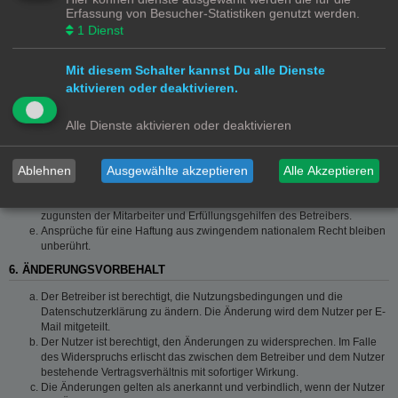
Die Haftung ist gegenüber Verbrauchern außer bei vorsätzlichem oder
Erfassung von Besucher-Statistiken genutzt werden.
grob fahrlässigem Verhalten oder bei Schäden aus der Verletzung von
1
Dienst
Leben, Körper und Gesundheit und der Verletzung wesentlicher
Vertragspflichten (Kardinalpflichten) auf die bei Vertragsschluss
typischerweise vorhersehbaren Schäden und im übrigen der Höhe nach
Mit diesem Schalter kannst Du alle Dienste
auf die vertragstypischen Durchschnittsschäden begrenzt. Dies gilt auch
aktivieren oder deaktivieren.
für mittelbare Folgeschäden wie insbesondere entgangenen Gewinn.
Die Haftung ist gegenüber Unternehmern außer bei der Verletzung von
Alle Dienste aktivieren oder deaktivieren
Leben, Körper und Gesundheit oder vorsätzlichem oder grob
fahrlässigem Verhalten des Betreibers auf die bei Vertragsschluss
typischerweise vorhersehbaren Schäden und im Übrigen der Höhe
Ablehnen
Ausgewählte akzeptieren
Alle Akzeptieren
nach auf die vertragstypischen Durchschnittsschäden begrenzt. Dies gilt
auch für mittelbare Schäden, insbesondere entgangenen Gewinn.
Die Haftungsbegrenzung der Absätze a bis c gilt sinngemäß auch
zugunsten der Mitarbeiter und Erfüllungsgehilfen des Betreibers.
Ansprüche für eine Haftung aus zwingendem nationalem Recht bleiben
unberührt.
6. ÄNDERUNGSVORBEHALT
Der Betreiber ist berechtigt, die Nutzungsbedingungen und die
Datenschutzerklärung zu ändern. Die Änderung wird dem Nutzer per E-
Mail mitgeteilt.
Der Nutzer ist berechtigt, den Änderungen zu widersprechen. Im Falle
des Widerspruchs erlischt das zwischen dem Betreiber und dem Nutzer
bestehende Vertragsverhältnis mit sofortiger Wirkung.
Die Änderungen gelten als anerkannt und verbindlich, wenn der Nutzer