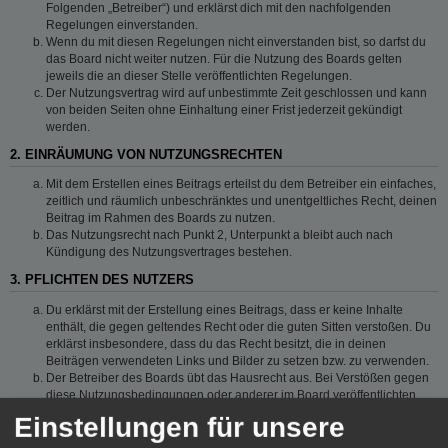
Folgenden „Betreiber“) und erklärst dich mit den nachfolgenden
Regelungen einverstanden.
Wenn du mit diesen Regelungen nicht einverstanden bist, so darfst du
das Board nicht weiter nutzen. Für die Nutzung des Boards gelten
jeweils die an dieser Stelle veröffentlichten Regelungen.
Der Nutzungsvertrag wird auf unbestimmte Zeit geschlossen und kann
von beiden Seiten ohne Einhaltung einer Frist jederzeit gekündigt
werden.
2. EINRÄUMUNG VON NUTZUNGSRECHTEN
Mit dem Erstellen eines Beitrags erteilst du dem Betreiber ein einfaches,
zeitlich und räumlich unbeschränktes und unentgeltliches Recht, deinen
Beitrag im Rahmen des Boards zu nutzen.
Das Nutzungsrecht nach Punkt 2, Unterpunkt a bleibt auch nach
Kündigung des Nutzungsvertrages bestehen.
3. PFLICHTEN DES NUTZERS
Du erklärst mit der Erstellung eines Beitrags, dass er keine Inhalte
enthält, die gegen geltendes Recht oder die guten Sitten verstoßen. Du
erklärst insbesondere, dass du das Recht besitzt, die in deinen
Beiträgen verwendeten Links und Bilder zu setzen bzw. zu verwenden.
Der Betreiber des Boards übt das Hausrecht aus. Bei Verstößen gegen
diese Nutzungsbedingungen oder anderer im Board veröffentlichten
Regeln kann der Betreiber dich nach Abmahnung zeitweise oder
Einstellungen für unsere
dauerhaft von der Nutzung dieses Boards ausschließen und dir ein
Hausverbot erteilen.