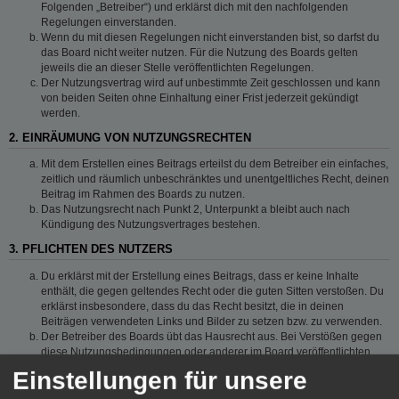
Folgenden „Betreiber“) und erklärst dich mit den nachfolgenden
Regelungen einverstanden.
Wenn du mit diesen Regelungen nicht einverstanden bist, so darfst du
das Board nicht weiter nutzen. Für die Nutzung des Boards gelten
jeweils die an dieser Stelle veröffentlichten Regelungen.
Der Nutzungsvertrag wird auf unbestimmte Zeit geschlossen und kann
von beiden Seiten ohne Einhaltung einer Frist jederzeit gekündigt
werden.
2. EINRÄUMUNG VON NUTZUNGSRECHTEN
Mit dem Erstellen eines Beitrags erteilst du dem Betreiber ein einfaches,
zeitlich und räumlich unbeschränktes und unentgeltliches Recht, deinen
Beitrag im Rahmen des Boards zu nutzen.
Das Nutzungsrecht nach Punkt 2, Unterpunkt a bleibt auch nach
Kündigung des Nutzungsvertrages bestehen.
3. PFLICHTEN DES NUTZERS
Du erklärst mit der Erstellung eines Beitrags, dass er keine Inhalte
enthält, die gegen geltendes Recht oder die guten Sitten verstoßen. Du
erklärst insbesondere, dass du das Recht besitzt, die in deinen
Beiträgen verwendeten Links und Bilder zu setzen bzw. zu verwenden.
Der Betreiber des Boards übt das Hausrecht aus. Bei Verstößen gegen
diese Nutzungsbedingungen oder anderer im Board veröffentlichten
Regeln kann der Betreiber dich nach Abmahnung zeitweise oder
Einstellungen für unsere
dauerhaft von der Nutzung dieses Boards ausschließen und dir ein
Hausverbot erteilen.