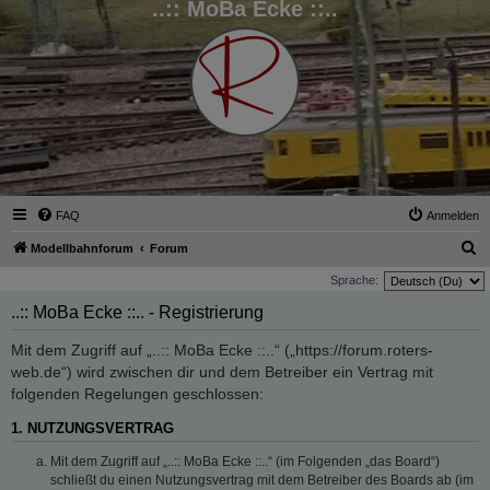
..:: MoBa Ecke ::..
FAQ
Anmelden
S
Modellbahnforum
Forum
u
Sprache:
c
..:: MoBa Ecke ::.. - Registrierung
h
Mit dem Zugriff auf „..:: MoBa Ecke ::..“ („https://forum.roters-
e
web.de“) wird zwischen dir und dem Betreiber ein Vertrag mit
folgenden Regelungen geschlossen:
1. NUTZUNGSVERTRAG
Mit dem Zugriff auf „..:: MoBa Ecke ::..“ (im Folgenden „das Board“)
schließt du einen Nutzungsvertrag mit dem Betreiber des Boards ab (im