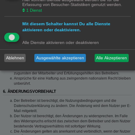
Die Haftung ist gegenüber Verbrauchern außer bei vorsätzlichem oder
Erfassung von Besucher-Statistiken genutzt werden.
grob fahrlässigem Verhalten oder bei Schäden aus der Verletzung von
1
Dienst
Leben, Körper und Gesundheit und der Verletzung wesentlicher
Vertragspflichten (Kardinalpflichten) auf die bei Vertragsschluss
typischerweise vorhersehbaren Schäden und im übrigen der Höhe nach
Mit diesem Schalter kannst Du alle Dienste
auf die vertragstypischen Durchschnittsschäden begrenzt. Dies gilt auch
aktivieren oder deaktivieren.
für mittelbare Folgeschäden wie insbesondere entgangenen Gewinn.
Die Haftung ist gegenüber Unternehmern außer bei der Verletzung von
Alle Dienste aktivieren oder deaktivieren
Leben, Körper und Gesundheit oder vorsätzlichem oder grob
fahrlässigem Verhalten des Betreibers auf die bei Vertragsschluss
typischerweise vorhersehbaren Schäden und im Übrigen der Höhe
Ablehnen
Ausgewählte akzeptieren
Alle Akzeptieren
nach auf die vertragstypischen Durchschnittsschäden begrenzt. Dies gilt
auch für mittelbare Schäden, insbesondere entgangenen Gewinn.
Die Haftungsbegrenzung der Absätze a bis c gilt sinngemäß auch
zugunsten der Mitarbeiter und Erfüllungsgehilfen des Betreibers.
Ansprüche für eine Haftung aus zwingendem nationalem Recht bleiben
unberührt.
6. ÄNDERUNGSVORBEHALT
Der Betreiber ist berechtigt, die Nutzungsbedingungen und die
Datenschutzerklärung zu ändern. Die Änderung wird dem Nutzer per E-
Mail mitgeteilt.
Der Nutzer ist berechtigt, den Änderungen zu widersprechen. Im Falle
des Widerspruchs erlischt das zwischen dem Betreiber und dem Nutzer
bestehende Vertragsverhältnis mit sofortiger Wirkung.
Die Änderungen gelten als anerkannt und verbindlich, wenn der Nutzer