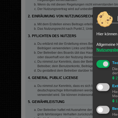
Regelungen einverstanden.
Wenn du mit diesen Regelungen nicht einverstanden bist,
Der Nutzungsvertrag wird auf unbestimmte Zeit geschlos
2. EINRÄUMUNG VON NUTZUNGSRECHTEN
Mit dem Erstellen eines Beitrags erteilst du dem Betrei
Das Nutzungsrecht nach Punkt 2, Unterpunkt a bleibt 
Hier können 
3. PFLICHTEN DES NUTZERS
Du erklärst mit der Erstellung eines Beitrags, dass er ke
Allgemeine 
Beiträgen verwendeten Links und Bilder zu setzen bzw.
Nutzungsb
Der Betreiber des Boards übt das Hausrecht aus. Bei V
oder dauerhaft von der Nutzung dieses Boards ausschlie
Du nimmst zur Kenntnis, dass der Betreiber keine Verantw
Te
Betreiber, dein Benutzerkonto, Beiträge und Funktionen 
Die
Du gestattest dem Betreiber darüber hinaus, deine Beit
den
2
4. GENERAL PUBLIC LICENSE
Ex
Du nimmst zur Kenntnis, dass es sich bei phpBB um eine
deutschsprachige Informationen werden durch die deuts
Hie
verwendet wird. Sie können insbesondere die Verwendun
Med
1
5. GEWÄHRLEISTUNG
Bes
Der Betreiber haftet mit Ausnahme der Verletzung von Le
Hie
grob fahrlässiges Verhalten zurückzuführen sind. Dies 