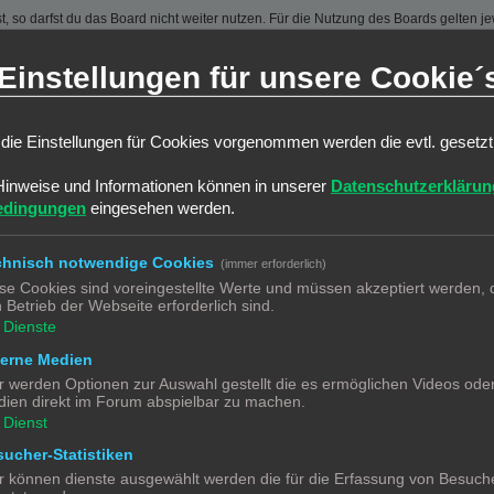
 so darfst du das Board nicht weiter nutzen. Für die Nutzung des Boards gelten jew
sen und kann von beiden Seiten ohne Einhaltung einer Frist jederzeit gekündigt w
Einstellungen für unsere Cookie´
ber ein einfaches, zeitlich und räumlich unbeschränktes und unentgeltliches Recht
auch nach Kündigung des Nutzungsvertrages bestehen.
die Einstellungen für Cookies vorgenommen werden die evtl. gesetz
ine Inhalte enthält, die gegen geltendes Recht oder die guten Sitten verstoßen. Du 
Hinweise und Informationen können in unserer
Datenschutzerklärun
 zu verwenden.
edingungen
eingesehen werden.
erstößen gegen diese Nutzungsbedingungen oder anderer im Board veröffentlichte
ßen und dir ein Hausverbot erteilen.
ortung für die Inhalte von Beiträgen übernimmt, die er nicht selbst erstellt hat od
chnisch notwendige Cookies
(immer erforderlich)
jederzeit zu löschen oder zu sperren.
se Cookies sind voreingestellte Werte und müssen akzeptiert werden, d
räge abzuändern, sofern sie gegen o. g. Regeln verstoßen oder geeignet sind, dem
 Betrieb der Webseite erforderlich sind.
Dienste
terne Medien
 unter der „
GNU General Public License v2
“ (GPL) bereitgestellten Foren-Softwa
chsprachige Community unter www.phpbb.de zur Verfügung gestellt. Beide haben ke
r werden Optionen zur Auswahl gestellt die es ermöglichen Videos ode
g der Software für bestimmte Zwecke nicht untersagen oder auf Inhalte fremder F
ien direkt im Forum abspielbar zu machen.
Dienst
ucher-Statistiken
ben, Körper und Gesundheit und der Verletzung wesentlicher Vertragspflichten (Kard
r können dienste ausgewählt werden die für die Erfassung von Besuche
gilt auch für mittelbare Folgeschäden wie insbesondere entgangenen Gewinn.