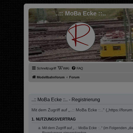
..:: MoBa Ecke ::..
Schnellzugriff
WiKi
FAQ
Modellbahnforum
Forum
..:: MoBa Ecke ::.. - Registrierung
Mit dem Zugriff auf „..:: MoBa Ecke ::..“ („https://fo
1. NUTZUNGSVERTRAG
Mit dem Zugriff auf „..:: MoBa Ecke ::..“ (im Folgenden 