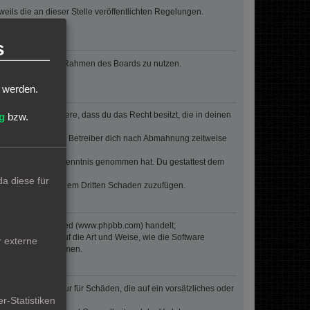
eils die an dieser Stelle veröffentlichten Regelungen.
erden.
s
, deinen Beitrag im Rahmen des Boards zu nutzen.
t werden.
erklärst insbesondere, dass du das Recht besitzt, die in deinen
g
bzw.
n Regeln kann der Betreiber dich nach Abmahnung zeitweise
er die er nicht zur Kenntnis genommen hat. Du gestattest dem
a diese für
 Betreiber oder einem Dritten Schaden zuzufügen.
re von phpBB Limited (www.phpbb.com) handelt;
inen Einfluss auf die Art und Weise, wie die Software
r externe
oren Einfluss nehmen.
inalpflichten) nur für Schäden, die auf ein vorsätzliches oder
r-Statistiken