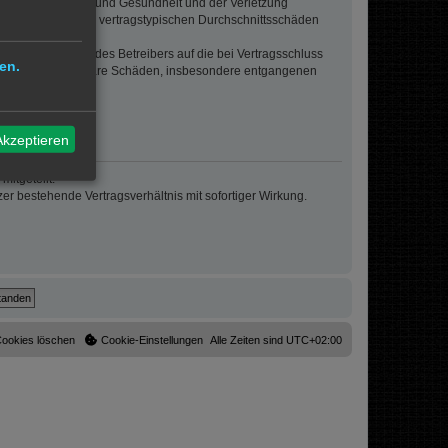
von Leben, Körper und Gesundheit und der Verletzung
r Höhe nach auf die vertragstypischen Durchschnittsschäden
sigem Verhalten des Betreibers auf die bei Vertragsschluss
en.
lt auch für mittelbare Schäden, insbesondere entgangenen
Akzeptieren
itgeteilt.
r bestehende Vertragsverhältnis mit sofortiger Wirkung.
Cookies löschen
Cookie-Einstellungen
Alle Zeiten sind
UTC+02:00