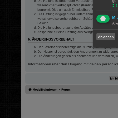
gen
Die Haftung ist gegenüber Verbrauchern außer bei vors
wesentlicher Vertragspflichten (Kardinalpflichten) auf
1
begrenzt. Dies gilt auch für mittelbare Folgeschäden 
Die Haftung ist gegenüber Unternehmern außer bei der V
Mit
typischerweise vorhersehbaren Schäden und im Übrigen 
All
Gewinn.
Die Haftungsbegrenzung der Absätze a bis c gilt sinnge
Ansprüche für eine Haftung aus zwingendem nationalem
Ablehnen
6. ÄNDERUNGSVORBEHALT
Der Betreiber ist berechtigt, die Nutzungsbedingungen 
Der Nutzer ist berechtigt, den Änderungen zu widerspre
Die Änderungen gelten als anerkannt und verbindlich, 
Informationen über den Umgang mit deinen persönlich
Modellbahnforum
Forum