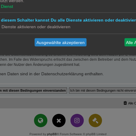
utzt werden.
ätzlichem oder grob fahrlässigem Verhalten oder bei Schäden aus der Verletzung 
 die bei Vertragsschluss typischerweise vorhersehbaren Schäden und im übrigen de
Dienst
wie insbesondere entgangenen Gewinn.
erletzung von Leben, Körper und Gesundheit oder vorsätzlichem oder grob fahrläs
 diesem Schalter kannst Du alle Dienste aktivieren oder deaktivier
der Höhe nach auf die vertragstypischen Durchschnittsschäden begrenzt. Dies gi
e Dienste aktivieren oder deaktivieren
mäß auch zugunsten der Mitarbeiter und Erfüllungsgehilfen des Betreibers.
 Recht bleiben unberührt.
Ausgewählte akzeptieren
Alle 
und die Datenschutzerklärung zu ändern. Die Änderung wird dem Nutzer per E-Mail m
chen. Im Falle des Widerspruchs erlischt das zwischen dem Betreiber und dem Nutze
wenn der Nutzer den Änderungen zugestimmt hat.
en Daten sind in der Datenschutzerklärung enthalten.
Alle 
Powered by
phpBB
® Forum Software © phpBB Limited