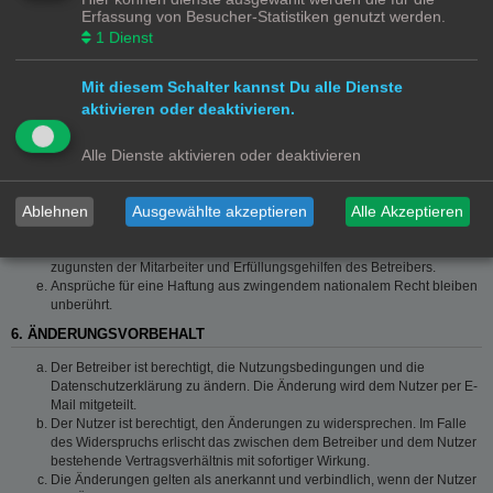
Die Haftung ist gegenüber Verbrauchern außer bei vorsätzlichem oder
Erfassung von Besucher-Statistiken genutzt werden.
grob fahrlässigem Verhalten oder bei Schäden aus der Verletzung von
1
Dienst
Leben, Körper und Gesundheit und der Verletzung wesentlicher
Vertragspflichten (Kardinalpflichten) auf die bei Vertragsschluss
typischerweise vorhersehbaren Schäden und im übrigen der Höhe nach
Mit diesem Schalter kannst Du alle Dienste
auf die vertragstypischen Durchschnittsschäden begrenzt. Dies gilt auch
aktivieren oder deaktivieren.
für mittelbare Folgeschäden wie insbesondere entgangenen Gewinn.
Die Haftung ist gegenüber Unternehmern außer bei der Verletzung von
Alle Dienste aktivieren oder deaktivieren
Leben, Körper und Gesundheit oder vorsätzlichem oder grob
fahrlässigem Verhalten des Betreibers auf die bei Vertragsschluss
typischerweise vorhersehbaren Schäden und im Übrigen der Höhe
Ablehnen
Ausgewählte akzeptieren
Alle Akzeptieren
nach auf die vertragstypischen Durchschnittsschäden begrenzt. Dies gilt
auch für mittelbare Schäden, insbesondere entgangenen Gewinn.
Die Haftungsbegrenzung der Absätze a bis c gilt sinngemäß auch
zugunsten der Mitarbeiter und Erfüllungsgehilfen des Betreibers.
Ansprüche für eine Haftung aus zwingendem nationalem Recht bleiben
unberührt.
6. ÄNDERUNGSVORBEHALT
Der Betreiber ist berechtigt, die Nutzungsbedingungen und die
Datenschutzerklärung zu ändern. Die Änderung wird dem Nutzer per E-
Mail mitgeteilt.
Der Nutzer ist berechtigt, den Änderungen zu widersprechen. Im Falle
des Widerspruchs erlischt das zwischen dem Betreiber und dem Nutzer
bestehende Vertragsverhältnis mit sofortiger Wirkung.
Die Änderungen gelten als anerkannt und verbindlich, wenn der Nutzer