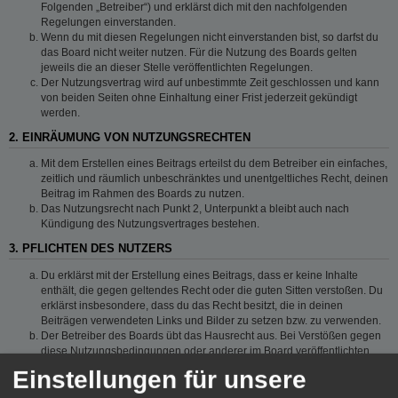
Folgenden „Betreiber“) und erklärst dich mit den nachfolgenden
Regelungen einverstanden.
Wenn du mit diesen Regelungen nicht einverstanden bist, so darfst du
das Board nicht weiter nutzen. Für die Nutzung des Boards gelten
jeweils die an dieser Stelle veröffentlichten Regelungen.
Der Nutzungsvertrag wird auf unbestimmte Zeit geschlossen und kann
von beiden Seiten ohne Einhaltung einer Frist jederzeit gekündigt
werden.
2. EINRÄUMUNG VON NUTZUNGSRECHTEN
Mit dem Erstellen eines Beitrags erteilst du dem Betreiber ein einfaches,
zeitlich und räumlich unbeschränktes und unentgeltliches Recht, deinen
Beitrag im Rahmen des Boards zu nutzen.
Das Nutzungsrecht nach Punkt 2, Unterpunkt a bleibt auch nach
Kündigung des Nutzungsvertrages bestehen.
3. PFLICHTEN DES NUTZERS
Du erklärst mit der Erstellung eines Beitrags, dass er keine Inhalte
enthält, die gegen geltendes Recht oder die guten Sitten verstoßen. Du
erklärst insbesondere, dass du das Recht besitzt, die in deinen
Beiträgen verwendeten Links und Bilder zu setzen bzw. zu verwenden.
Der Betreiber des Boards übt das Hausrecht aus. Bei Verstößen gegen
diese Nutzungsbedingungen oder anderer im Board veröffentlichten
Regeln kann der Betreiber dich nach Abmahnung zeitweise oder
Einstellungen für unsere
dauerhaft von der Nutzung dieses Boards ausschließen und dir ein
Hausverbot erteilen.