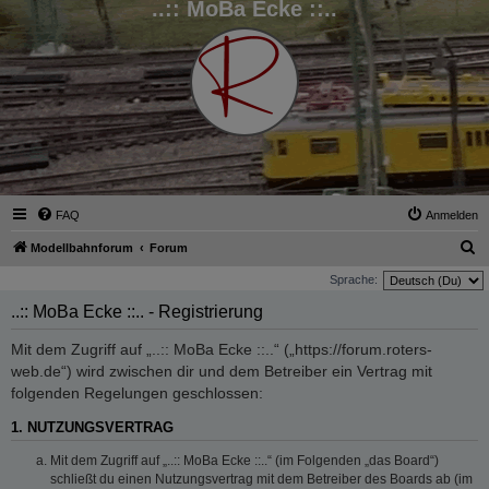
..:: MoBa Ecke ::..
FAQ
Anmelden
S
Modellbahnforum
Forum
u
Sprache:
c
..:: MoBa Ecke ::.. - Registrierung
h
Mit dem Zugriff auf „..:: MoBa Ecke ::..“ („https://forum.roters-
e
web.de“) wird zwischen dir und dem Betreiber ein Vertrag mit
folgenden Regelungen geschlossen:
1. NUTZUNGSVERTRAG
Mit dem Zugriff auf „..:: MoBa Ecke ::..“ (im Folgenden „das Board“)
schließt du einen Nutzungsvertrag mit dem Betreiber des Boards ab (im