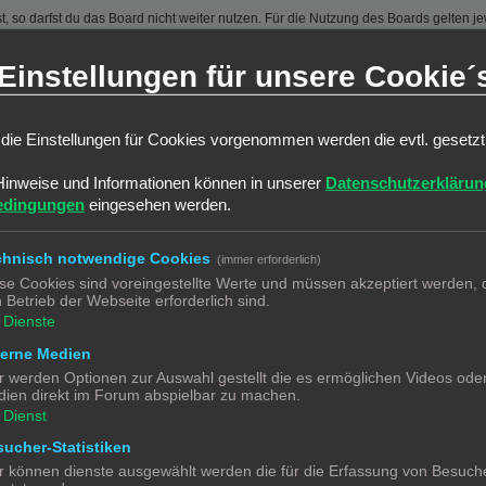
 so darfst du das Board nicht weiter nutzen. Für die Nutzung des Boards gelten jew
sen und kann von beiden Seiten ohne Einhaltung einer Frist jederzeit gekündigt w
Einstellungen für unsere Cookie´
ber ein einfaches, zeitlich und räumlich unbeschränktes und unentgeltliches Recht
auch nach Kündigung des Nutzungsvertrages bestehen.
die Einstellungen für Cookies vorgenommen werden die evtl. gesetz
ine Inhalte enthält, die gegen geltendes Recht oder die guten Sitten verstoßen. Du 
Hinweise und Informationen können in unserer
Datenschutzerklärun
 zu verwenden.
edingungen
eingesehen werden.
erstößen gegen diese Nutzungsbedingungen oder anderer im Board veröffentlichte
ßen und dir ein Hausverbot erteilen.
ortung für die Inhalte von Beiträgen übernimmt, die er nicht selbst erstellt hat od
chnisch notwendige Cookies
(immer erforderlich)
jederzeit zu löschen oder zu sperren.
se Cookies sind voreingestellte Werte und müssen akzeptiert werden, d
räge abzuändern, sofern sie gegen o. g. Regeln verstoßen oder geeignet sind, dem
 Betrieb der Webseite erforderlich sind.
Dienste
terne Medien
 unter der „
GNU General Public License v2
“ (GPL) bereitgestellten Foren-Softwa
chsprachige Community unter www.phpbb.de zur Verfügung gestellt. Beide haben ke
r werden Optionen zur Auswahl gestellt die es ermöglichen Videos ode
g der Software für bestimmte Zwecke nicht untersagen oder auf Inhalte fremder F
ien direkt im Forum abspielbar zu machen.
Dienst
ucher-Statistiken
ben, Körper und Gesundheit und der Verletzung wesentlicher Vertragspflichten (Kard
r können dienste ausgewählt werden die für die Erfassung von Besuche
gilt auch für mittelbare Folgeschäden wie insbesondere entgangenen Gewinn.