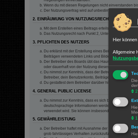
Regelungen einverstanden.
Wenn du mit diesen Regelungen nicht einverstanden bist,
Der Nutzungsvertrag wird auf unbestimmte Zeit geschlos
2. EINRÄUMUNG VON NUTZUNGSRECHTEN
Mit dem Erstellen eines Beitrags erteilst du dem Betrei
Das Nutzungsrecht nach Punkt 2, Unterpunkt a bleibt 
Hier können 
3. PFLICHTEN DES NUTZERS
Du erklärst mit der Erstellung eines Beitrags, dass er ke
Allgemeine 
Beiträgen verwendeten Links und Bilder zu setzen bzw.
Nutzungsb
Der Betreiber des Boards übt das Hausrecht aus. Bei V
oder dauerhaft von der Nutzung dieses Boards ausschlie
Du nimmst zur Kenntnis, dass der Betreiber keine Verantw
Te
Betreiber, dein Benutzerkonto, Beiträge und Funktionen 
Die
Du gestattest dem Betreiber darüber hinaus, deine Beit
den
2
4. GENERAL PUBLIC LICENSE
Ex
Du nimmst zur Kenntnis, dass es sich bei phpBB um eine
deutschsprachige Informationen werden durch die deuts
Hie
verwendet wird. Sie können insbesondere die Verwendun
Med
1
5. GEWÄHRLEISTUNG
Bes
Der Betreiber haftet mit Ausnahme der Verletzung von Le
Hie
grob fahrlässiges Verhalten zurückzuführen sind. Dies 