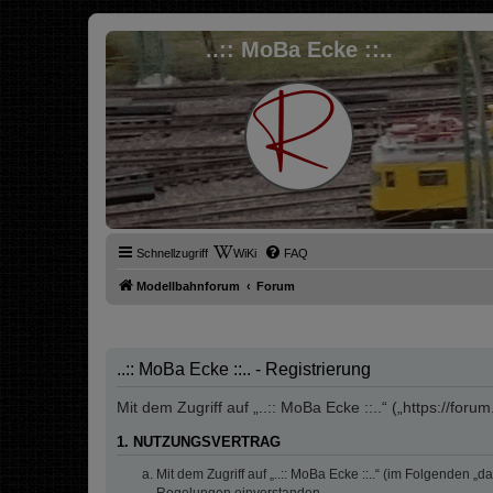
..:: MoBa Ecke ::..
Schnellzugriff
WiKi
FAQ
Modellbahnforum
Forum
..:: MoBa Ecke ::.. - Registrierung
Mit dem Zugriff auf „..:: MoBa Ecke ::..“ („https://fo
1. NUTZUNGSVERTRAG
Mit dem Zugriff auf „..:: MoBa Ecke ::..“ (im Folgenden 