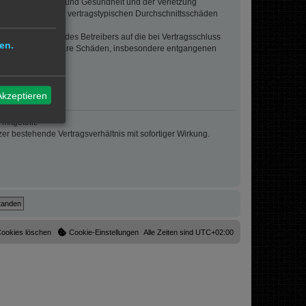
von Leben, Körper und Gesundheit und der Verletzung
r Höhe nach auf die vertragstypischen Durchschnittsschäden
sigem Verhalten des Betreibers auf die bei Vertragsschluss
en.
lt auch für mittelbare Schäden, insbesondere entgangenen
Akzeptieren
itgeteilt.
r bestehende Vertragsverhältnis mit sofortiger Wirkung.
Cookies löschen
Cookie-Einstellungen
Alle Zeiten sind
UTC+02:00