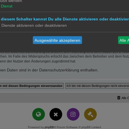
utzt werden.
ätzlichem oder grob fahrlässigem Verhalten oder bei Schäden aus der Verletzung 
 die bei Vertragsschluss typischerweise vorhersehbaren Schäden und im übrigen de
Dienst
wie insbesondere entgangenen Gewinn.
erletzung von Leben, Körper und Gesundheit oder vorsätzlichem oder grob fahrläs
 diesem Schalter kannst Du alle Dienste aktivieren oder deaktivier
der Höhe nach auf die vertragstypischen Durchschnittsschäden begrenzt. Dies gi
e Dienste aktivieren oder deaktivieren
mäß auch zugunsten der Mitarbeiter und Erfüllungsgehilfen des Betreibers.
 Recht bleiben unberührt.
Ausgewählte akzeptieren
Alle 
und die Datenschutzerklärung zu ändern. Die Änderung wird dem Nutzer per E-Mail m
chen. Im Falle des Widerspruchs erlischt das zwischen dem Betreiber und dem Nutze
wenn der Nutzer den Änderungen zugestimmt hat.
en Daten sind in der Datenschutzerklärung enthalten.
Alle 
Powered by
phpBB
® Forum Software © phpBB Limited