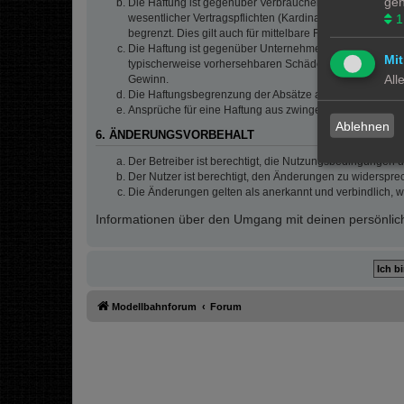
gen
Die Haftung ist gegenüber Verbrauchern außer bei vors
wesentlicher Vertragspflichten (Kardinalpflichten) auf
1
begrenzt. Dies gilt auch für mittelbare Folgeschäden 
Die Haftung ist gegenüber Unternehmern außer bei der V
Mit
typischerweise vorhersehbaren Schäden und im Übrigen 
All
Gewinn.
Die Haftungsbegrenzung der Absätze a bis c gilt sinnge
Ansprüche für eine Haftung aus zwingendem nationalem
Ablehnen
6. ÄNDERUNGSVORBEHALT
Der Betreiber ist berechtigt, die Nutzungsbedingungen 
Der Nutzer ist berechtigt, den Änderungen zu widerspre
Die Änderungen gelten als anerkannt und verbindlich, 
Informationen über den Umgang mit deinen persönlich
Modellbahnforum
Forum