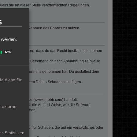
eils die an dieser Stelle veröffentlichten Regelungen.
erden.
s
, deinen Beitrag im Rahmen des Boards zu nutzen.
t werden.
erklärst insbesondere, dass du das Recht besitzt, die in deinen
g
bzw.
n Regeln kann der Betreiber dich nach Abmahnung zeitweise
er die er nicht zur Kenntnis genommen hat. Du gestattest dem
a diese für
 Betreiber oder einem Dritten Schaden zuzufügen.
re von phpBB Limited (www.phpbb.com) handelt;
inen Einfluss auf die Art und Weise, wie die Software
r externe
oren Einfluss nehmen.
inalpflichten) nur für Schäden, die auf ein vorsätzliches oder
r-Statistiken