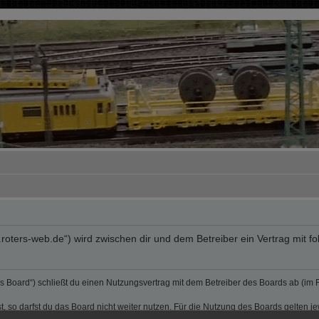
rum.roters-web.de“) wird zwischen dir und dem Betreiber ein Vertrag mi
„das Board“) schließt du einen Nutzungsvertrag mit dem Betreiber des Boards ab (im
 so darfst du das Board nicht weiter nutzen. Für die Nutzung des Boards gelten jew
sen und kann von beiden Seiten ohne Einhaltung einer Frist jederzeit gekündigt w