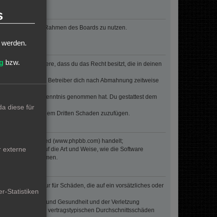
s
, deinen Beitrag im Rahmen des Boards zu nutzen.
t werden.
g
bzw.
erklärst insbesondere, dass du das Recht besitzt, die in deinen
n Regeln kann der Betreiber dich nach Abmahnung zeitweise
er die er nicht zur Kenntnis genommen hat. Du gestattest dem
a diese für
 Betreiber oder einem Dritten Schaden zuzufügen.
re von phpBB Limited (www.phpbb.com) handelt;
r externe
inen Einfluss auf die Art und Weise, wie die Software
oren Einfluss nehmen.
inalpflichten) nur für Schäden, die auf ein vorsätzliches oder
r-Statistiken
von Leben, Körper und Gesundheit und der Verletzung
r Höhe nach auf die vertragstypischen Durchschnittsschäden