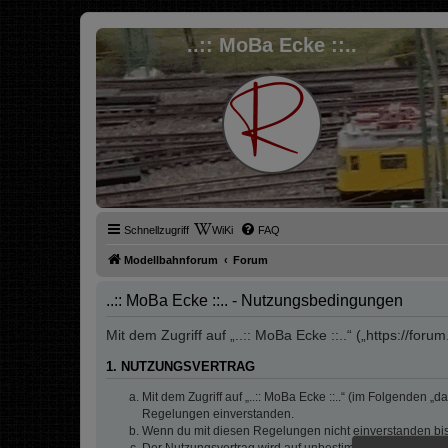
..:: MoBa Ecke ::..
Schnellzugriff
WiKi
FAQ
Modellbahnforum
Forum
..:: MoBa Ecke ::.. - Nutzungsbedingungen
Mit dem Zugriff auf „..:: MoBa Ecke ::..“ („https://fo
1. NUTZUNGSVERTRAG
Mit dem Zugriff auf „..:: MoBa Ecke ::..“ (im Folgenden 
Regelungen einverstanden.
Wenn du mit diesen Regelungen nicht einverstanden bist,
Der Nutzungsvertrag wird auf unbestimmte Zeit geschlos