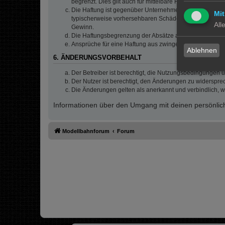
begrenzt. Dies gilt auch für mittelbare Folgeschäden 
Die Haftung ist gegenüber Unternehmern außer bei der V
Mit
typischerweise vorhersehbaren Schäden und im Übrigen 
All
Gewinn.
Die Haftungsbegrenzung der Absätze a bis c gilt sinnge
Ansprüche für eine Haftung aus zwingendem nationalem
Ablehnen
6. ÄNDERUNGSVORBEHALT
Der Betreiber ist berechtigt, die Nutzungsbedingungen 
Der Nutzer ist berechtigt, den Änderungen zu widerspre
Die Änderungen gelten als anerkannt und verbindlich, 
Informationen über den Umgang mit deinen persönlich
Modellbahnforum
Forum