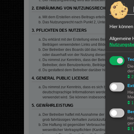
2. EINRÄUMUNG VON NUTZUNGSRECHTEN
Mit dem Erstellen eines Beitrags erteilst du dem Betrei
Das Nutzungsrecht nach Punkt 2, Unterpunkt a bleibt 
Hier können 
3. PFLICHTEN DES NUTZERS
Allgemeine 
Du erklärst mit der Erstellung eines Beitrags, dass er ke
Nutzungsb
Beiträgen verwendeten Links und Bilder zu setzen bzw.
Der Betreiber des Boards übt das Hausrecht aus. Bei V
oder dauerhaft von der Nutzung dieses Boards ausschlie
Te
Du nimmst zur Kenntnis, dass der Betreiber keine Verantw
Betreiber, dein Benutzerkonto, Beiträge und Funktionen 
Die
Du gestattest dem Betreiber darüber hinaus, deine Beit
den
2
4. GENERAL PUBLIC LICENSE
Ex
Du nimmst zur Kenntnis, dass es sich bei phpBB um eine
Hie
deutschsprachige Informationen werden durch die deuts
Med
verwendet wird. Sie können insbesondere die Verwendun
1
5. GEWÄHRLEISTUNG
Bes
Der Betreiber haftet mit Ausnahme der Verletzung von Le
Hie
grob fahrlässiges Verhalten zurückzuführen sind. Dies 
gen
Die Haftung ist gegenüber Verbrauchern außer bei vors
1
wesentlicher Vertragspflichten (Kardinalpflichten) auf