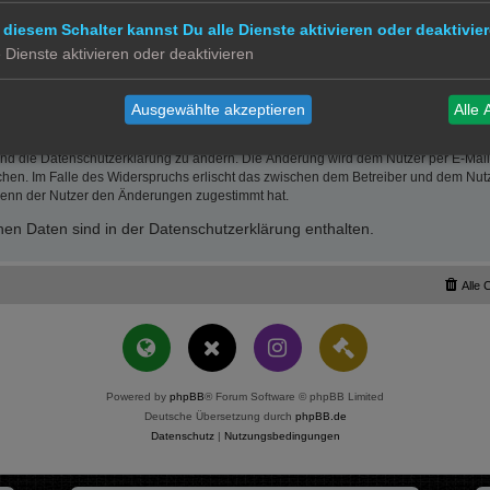
wie insbesondere entgangenen Gewinn.
erletzung von Leben, Körper und Gesundheit oder vorsätzlichem oder grob fahrläs
 diesem Schalter kannst Du alle Dienste aktivieren oder deaktivier
der Höhe nach auf die vertragstypischen Durchschnittsschäden begrenzt. Dies gi
e Dienste aktivieren oder deaktivieren
mäß auch zugunsten der Mitarbeiter und Erfüllungsgehilfen des Betreibers.
 Recht bleiben unberührt.
Ausgewählte akzeptieren
Alle 
und die Datenschutzerklärung zu ändern. Die Änderung wird dem Nutzer per E-Mail m
chen. Im Falle des Widerspruchs erlischt das zwischen dem Betreiber und dem Nutze
wenn der Nutzer den Änderungen zugestimmt hat.
en Daten sind in der Datenschutzerklärung enthalten.
Alle 
Powered by
phpBB
® Forum Software © phpBB Limited
Deutsche Übersetzung durch
phpBB.de
Datenschutz
|
Nutzungsbedingungen