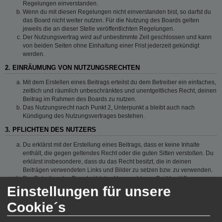
Regelungen einverstanden.
Wenn du mit diesen Regelungen nicht einverstanden bist, so darfst du
das Board nicht weiter nutzen. Für die Nutzung des Boards gelten
jeweils die an dieser Stelle veröffentlichten Regelungen.
Der Nutzungsvertrag wird auf unbestimmte Zeit geschlossen und kann
von beiden Seiten ohne Einhaltung einer Frist jederzeit gekündigt
werden.
2. EINRÄUMUNG VON NUTZUNGSRECHTEN
Mit dem Erstellen eines Beitrags erteilst du dem Betreiber ein einfaches,
zeitlich und räumlich unbeschränktes und unentgeltliches Recht, deinen
Beitrag im Rahmen des Boards zu nutzen.
Das Nutzungsrecht nach Punkt 2, Unterpunkt a bleibt auch nach
Kündigung des Nutzungsvertrages bestehen.
3. PFLICHTEN DES NUTZERS
Du erklärst mit der Erstellung eines Beitrags, dass er keine Inhalte
enthält, die gegen geltendes Recht oder die guten Sitten verstoßen. Du
erklärst insbesondere, dass du das Recht besitzt, die in deinen
Beiträgen verwendeten Links und Bilder zu setzen bzw. zu verwenden.
Der Betreiber des Boards übt das Hausrecht aus. Bei Verstößen gegen
diese Nutzungsbedingungen oder anderer im Board veröffentlichten
Einstellungen für unsere
Regeln kann der Betreiber dich nach Abmahnung zeitweise oder
Cookie´s
dauerhaft von der Nutzung dieses Boards ausschließen und dir ein
Hausverbot erteilen.
Du nimmst zur Kenntnis, dass der Betreiber keine Verantwortung für die