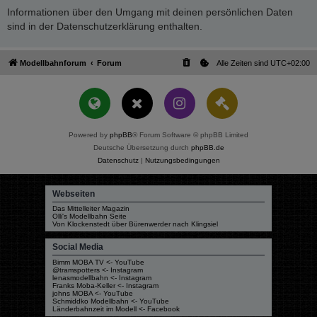
Informationen über den Umgang mit deinen persönlichen Daten
sind in der Datenschutzerklärung enthalten.
Modellbahnforum
Forum
Alle Zeiten sind
UTC+02:00
Powered by
phpBB
® Forum Software © phpBB Limited
Deutsche Übersetzung durch
phpBB.de
Datenschutz
|
Nutzungsbedingungen
Webseiten
Das Mittelleiter Magazin
Olli's Modellbahn Seite
Von Klockenstedt über Bürenwerder nach Klingsiel
Social Media
Bimm MOBA TV <- YouTube
@tramspotters <- Instagram
lenasmodellbahn <- Instagram
Franks Moba-Keller <- Instagram
johns MOBA <- YouTube
Schmiddko Modellbahn <- YouTube
Länderbahnzeit im Modell <- Facebook