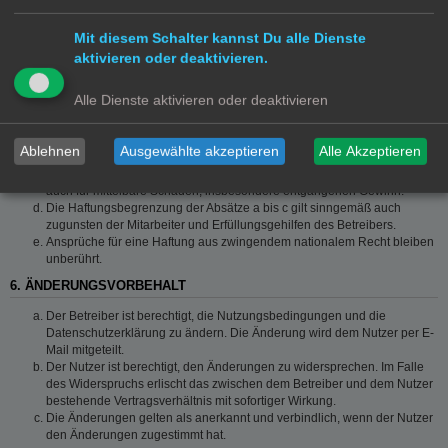
grob fahrlässigem Verhalten oder bei Schäden aus der Verletzung von
Leben, Körper und Gesundheit und der Verletzung wesentlicher
Mit diesem Schalter kannst Du alle Dienste
Vertragspflichten (Kardinalpflichten) auf die bei Vertragsschluss
typischerweise vorhersehbaren Schäden und im übrigen der Höhe nach
aktivieren oder deaktivieren.
auf die vertragstypischen Durchschnittsschäden begrenzt. Dies gilt auch
für mittelbare Folgeschäden wie insbesondere entgangenen Gewinn.
Alle Dienste aktivieren oder deaktivieren
Die Haftung ist gegenüber Unternehmern außer bei der Verletzung von
Leben, Körper und Gesundheit oder vorsätzlichem oder grob
fahrlässigem Verhalten des Betreibers auf die bei Vertragsschluss
Ablehnen
Ausgewählte akzeptieren
Alle Akzeptieren
typischerweise vorhersehbaren Schäden und im Übrigen der Höhe
nach auf die vertragstypischen Durchschnittsschäden begrenzt. Dies gilt
auch für mittelbare Schäden, insbesondere entgangenen Gewinn.
Die Haftungsbegrenzung der Absätze a bis c gilt sinngemäß auch
zugunsten der Mitarbeiter und Erfüllungsgehilfen des Betreibers.
Ansprüche für eine Haftung aus zwingendem nationalem Recht bleiben
unberührt.
6. ÄNDERUNGSVORBEHALT
Der Betreiber ist berechtigt, die Nutzungsbedingungen und die
Datenschutzerklärung zu ändern. Die Änderung wird dem Nutzer per E-
Mail mitgeteilt.
Der Nutzer ist berechtigt, den Änderungen zu widersprechen. Im Falle
des Widerspruchs erlischt das zwischen dem Betreiber und dem Nutzer
bestehende Vertragsverhältnis mit sofortiger Wirkung.
Die Änderungen gelten als anerkannt und verbindlich, wenn der Nutzer
den Änderungen zugestimmt hat.