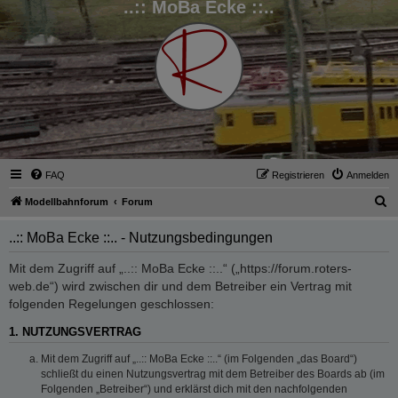
..:: MoBa Ecke ::..
FAQ
Registrieren
Anmelden
S
Modellbahnforum
Forum
u
..:: MoBa Ecke ::.. - Nutzungsbedingungen
c
h
Mit dem Zugriff auf „..:: MoBa Ecke ::..“ („https://forum.roters-
web.de“) wird zwischen dir und dem Betreiber ein Vertrag mit
e
folgenden Regelungen geschlossen:
1. NUTZUNGSVERTRAG
Mit dem Zugriff auf „..:: MoBa Ecke ::..“ (im Folgenden „das Board“)
schließt du einen Nutzungsvertrag mit dem Betreiber des Boards ab (im
Folgenden „Betreiber“) und erklärst dich mit den nachfolgenden