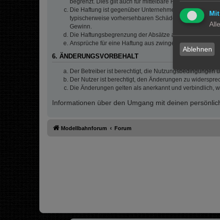
begrenzt. Dies gilt auch für mittelbare Folgeschäden 
Die Haftung ist gegenüber Unternehmern außer bei der V
Mit
typischerweise vorhersehbaren Schäden und im Übrigen 
All
Gewinn.
Die Haftungsbegrenzung der Absätze a bis c gilt sinnge
Ansprüche für eine Haftung aus zwingendem nationalem
Ablehnen
6. ÄNDERUNGSVORBEHALT
Der Betreiber ist berechtigt, die Nutzungsbedingungen 
Der Nutzer ist berechtigt, den Änderungen zu widerspre
Die Änderungen gelten als anerkannt und verbindlich, 
Informationen über den Umgang mit deinen persönlich
Modellbahnforum
Forum