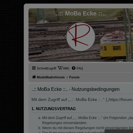
..:: MoBa Ecke ::..
Schnellzugriff
WiKi
FAQ
Modellbahnforum
Forum
..:: MoBa Ecke ::.. - Nutzungsbedingungen
Mit dem Zugriff auf „..:: MoBa Ecke ::..“ („https://fo
1. NUTZUNGSVERTRAG
Mit dem Zugriff auf „..:: MoBa Ecke ::..“ (im Folgenden 
Regelungen einverstanden.
Wenn du mit diesen Regelungen nicht einverstanden bist,
Der Nutzungsvertrag wird auf unbestimmte Zeit geschlos