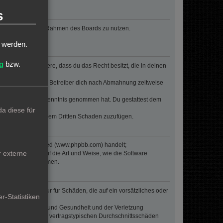
s
, deinen Beitrag im Rahmen des Boards zu nutzen.
t werden.
g
bzw.
erklärst insbesondere, dass du das Recht besitzt, die in deinen
n Regeln kann der Betreiber dich nach Abmahnung zeitweise
er die er nicht zur Kenntnis genommen hat. Du gestattest dem
a diese für
 Betreiber oder einem Dritten Schaden zuzufügen.
re von phpBB Limited (www.phpbb.com) handelt;
r externe
inen Einfluss auf die Art und Weise, wie die Software
oren Einfluss nehmen.
inalpflichten) nur für Schäden, die auf ein vorsätzliches oder
r-Statistiken
von Leben, Körper und Gesundheit und der Verletzung
r Höhe nach auf die vertragstypischen Durchschnittsschäden