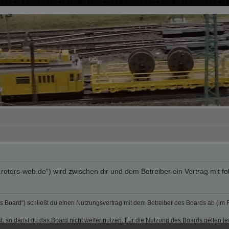
rum.roters-web.de“) wird zwischen dir und dem Betreiber ein Vertrag mi
„das Board“) schließt du einen Nutzungsvertrag mit dem Betreiber des Boards ab (im
 so darfst du das Board nicht weiter nutzen. Für die Nutzung des Boards gelten jew
sen und kann von beiden Seiten ohne Einhaltung einer Frist jederzeit gekündigt w