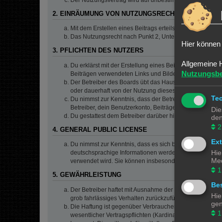
2. EINRÄUMUNG VON NUTZUNGSRECHTEN
Mit dem Erstellen eines Beitrags erteilst du dem Betrei
Das Nutzungsrecht nach Punkt 2, Unterpunkt a bleibt 
Hier können 
3. PFLICHTEN DES NUTZERS
Allgemeine 
Du erklärst mit der Erstellung eines Beitrags, dass er ke
Nutzungsb
Beiträgen verwendeten Links und Bilder zu setzen bzw.
Der Betreiber des Boards übt das Hausrecht aus. Bei V
oder dauerhaft von der Nutzung dieses Boards ausschlie
Te
Du nimmst zur Kenntnis, dass der Betreiber keine Verantw
Betreiber, dein Benutzerkonto, Beiträge und Funktionen 
Die
Du gestattest dem Betreiber darüber hinaus, deine Beit
den
2
4. GENERAL PUBLIC LICENSE
Ex
Du nimmst zur Kenntnis, dass es sich bei phpBB um eine
Hie
deutschsprachige Informationen werden durch die deuts
Med
verwendet wird. Sie können insbesondere die Verwendun
1
5. GEWÄHRLEISTUNG
Bes
Der Betreiber haftet mit Ausnahme der Verletzung von Le
Hie
grob fahrlässiges Verhalten zurückzuführen sind. Dies 
gen
Die Haftung ist gegenüber Verbrauchern außer bei vors
1
wesentlicher Vertragspflichten (Kardinalpflichten) auf