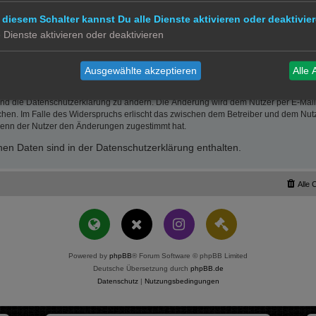
wie insbesondere entgangenen Gewinn.
erletzung von Leben, Körper und Gesundheit oder vorsätzlichem oder grob fahrläs
 diesem Schalter kannst Du alle Dienste aktivieren oder deaktivier
der Höhe nach auf die vertragstypischen Durchschnittsschäden begrenzt. Dies gi
e Dienste aktivieren oder deaktivieren
mäß auch zugunsten der Mitarbeiter und Erfüllungsgehilfen des Betreibers.
 Recht bleiben unberührt.
Ausgewählte akzeptieren
Alle 
und die Datenschutzerklärung zu ändern. Die Änderung wird dem Nutzer per E-Mail m
chen. Im Falle des Widerspruchs erlischt das zwischen dem Betreiber und dem Nutze
wenn der Nutzer den Änderungen zugestimmt hat.
en Daten sind in der Datenschutzerklärung enthalten.
Alle 
Powered by
phpBB
® Forum Software © phpBB Limited
Deutsche Übersetzung durch
phpBB.de
Datenschutz
|
Nutzungsbedingungen