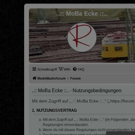
..:: MoBa Ecke ::..
Schnellzugriff
WiKi
FAQ
Modellbahnforum
Forum
..:: MoBa Ecke ::.. - Nutzungsbedingungen
Mit dem Zugriff auf „..:: MoBa Ecke ::..“ („https://fo
1. NUTZUNGSVERTRAG
Mit dem Zugriff auf „..:: MoBa Ecke ::..“ (im Folgenden 
Regelungen einverstanden.
Wenn du mit diesen Regelungen nicht einverstanden bist,
Der Nutzungsvertrag wird auf unbestimmte Zeit geschlos