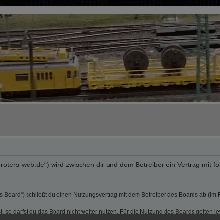
rum.roters-web.de“) wird zwischen dir und dem Betreiber ein Vertrag mi
„das Board“) schließt du einen Nutzungsvertrag mit dem Betreiber des Boards ab (im
 so darfst du das Board nicht weiter nutzen. Für die Nutzung des Boards gelten jew
sen und kann von beiden Seiten ohne Einhaltung einer Frist jederzeit gekündigt w