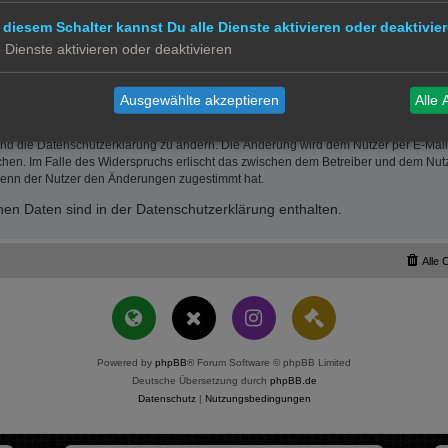
wie insbesondere entgangenen Gewinn.
erletzung von Leben, Körper und Gesundheit oder vorsätzlichem oder grob fahrläs
 diesem Schalter kannst Du alle Dienste aktivieren oder deaktivier
der Höhe nach auf die vertragstypischen Durchschnittsschäden begrenzt. Dies gi
e Dienste aktivieren oder deaktivieren
mäß auch zugunsten der Mitarbeiter und Erfüllungsgehilfen des Betreibers.
 Recht bleiben unberührt.
Ausgewählte akzeptieren
Alle 
und die Datenschutzerklärung zu ändern. Die Änderung wird dem Nutzer per E-Mail m
chen. Im Falle des Widerspruchs erlischt das zwischen dem Betreiber und dem Nutze
wenn der Nutzer den Änderungen zugestimmt hat.
en Daten sind in der Datenschutzerklärung enthalten.
Alle 
Powered by
phpBB
® Forum Software © phpBB Limited
Deutsche Übersetzung durch
phpBB.de
Datenschutz
|
Nutzungsbedingungen