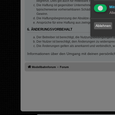
begrenzt. Dies gilt auch für mittelbare Folgeschäden 
Die Haftung ist gegenüber Unternehmern außer bei der V
Mit
typischerweise vorhersehbaren Schäden und im Übrigen 
All
Gewinn.
Die Haftungsbegrenzung der Absätze a bis c gilt sinnge
Ansprüche für eine Haftung aus zwingendem nationalem
Ablehnen
6. ÄNDERUNGSVORBEHALT
Der Betreiber ist berechtigt, die Nutzungsbedingungen 
Der Nutzer ist berechtigt, den Änderungen zu widerspre
Die Änderungen gelten als anerkannt und verbindlich, 
Informationen über den Umgang mit deinen persönlich
Modellbahnforum
Forum