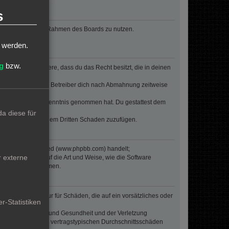
s
, deinen Beitrag im Rahmen des Boards zu nutzen.
t werden.
g
bzw.
erklärst insbesondere, dass du das Recht besitzt, die in deinen
n Regeln kann der Betreiber dich nach Abmahnung zeitweise
er die er nicht zur Kenntnis genommen hat. Du gestattest dem
a diese für
 Betreiber oder einem Dritten Schaden zuzufügen.
re von phpBB Limited (www.phpbb.com) handelt;
r externe
inen Einfluss auf die Art und Weise, wie die Software
oren Einfluss nehmen.
inalpflichten) nur für Schäden, die auf ein vorsätzliches oder
r-Statistiken
von Leben, Körper und Gesundheit und der Verletzung
r Höhe nach auf die vertragstypischen Durchschnittsschäden