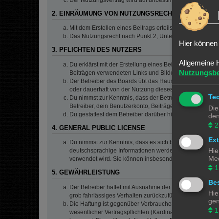
2. EINRÄUMUNG VON NUTZUNGSRECHTEN
Mit dem Erstellen eines Beitrags erteilst du dem Betrei
Das Nutzungsrecht nach Punkt 2, Unterpunkt a bleibt 
Hier können 
3. PFLICHTEN DES NUTZERS
Allgemeine 
Du erklärst mit der Erstellung eines Beitrags, dass er ke
Nutzungsb
Beiträgen verwendeten Links und Bilder zu setzen bzw.
Der Betreiber des Boards übt das Hausrecht aus. Bei V
oder dauerhaft von der Nutzung dieses Boards ausschlie
Te
Du nimmst zur Kenntnis, dass der Betreiber keine Verantw
Betreiber, dein Benutzerkonto, Beiträge und Funktionen 
Die
Du gestattest dem Betreiber darüber hinaus, deine Beit
den
2
4. GENERAL PUBLIC LICENSE
Ex
Du nimmst zur Kenntnis, dass es sich bei phpBB um eine
Hie
deutschsprachige Informationen werden durch die deuts
Med
verwendet wird. Sie können insbesondere die Verwendun
1
5. GEWÄHRLEISTUNG
Bes
Der Betreiber haftet mit Ausnahme der Verletzung von Le
Hie
grob fahrlässiges Verhalten zurückzuführen sind. Dies 
gen
Die Haftung ist gegenüber Verbrauchern außer bei vors
1
wesentlicher Vertragspflichten (Kardinalpflichten) auf