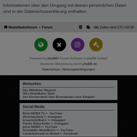
Informationen über den Umgang mit deinen persönlichen Daten
sind in der Datenschutzerklärung enthalten.
Modellbahnforum
Forum
Alle Zeiten sind
UTC+02:00
Powered by
phpBB
® Forum Software © phpBB Limited
Deutsche Übersetzung durch
phpBB.de
Datenschutz
|
Nutzungsbedingungen
Webseiten
Das Mittelleiter Magazin
Olli's Modellbahn Seite
Von Klockenstedt über Bürenwerder nach Klingsiel
Social Media
Bimm MOBA TV <- YouTube
@tramspotters <- Instagram
lenasmodellbahn <- Instagram
Franks Moba-Keller <- Instagram
johns MOBA <- YouTube
Schmiddko Modellbahn <- YouTube
Länderbahnzeit im Modell <- Facebook