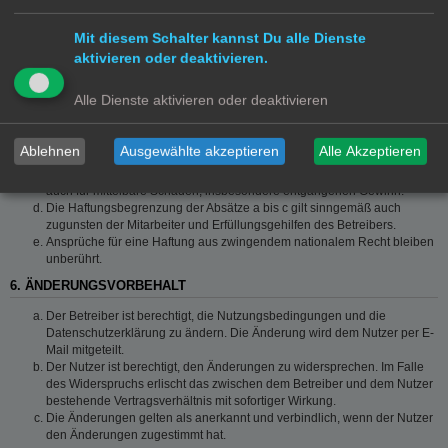
grob fahrlässigem Verhalten oder bei Schäden aus der Verletzung von
Leben, Körper und Gesundheit und der Verletzung wesentlicher
Mit diesem Schalter kannst Du alle Dienste
Vertragspflichten (Kardinalpflichten) auf die bei Vertragsschluss
typischerweise vorhersehbaren Schäden und im übrigen der Höhe nach
aktivieren oder deaktivieren.
auf die vertragstypischen Durchschnittsschäden begrenzt. Dies gilt auch
für mittelbare Folgeschäden wie insbesondere entgangenen Gewinn.
Alle Dienste aktivieren oder deaktivieren
Die Haftung ist gegenüber Unternehmern außer bei der Verletzung von
Leben, Körper und Gesundheit oder vorsätzlichem oder grob
fahrlässigem Verhalten des Betreibers auf die bei Vertragsschluss
Ablehnen
Ausgewählte akzeptieren
Alle Akzeptieren
typischerweise vorhersehbaren Schäden und im Übrigen der Höhe
nach auf die vertragstypischen Durchschnittsschäden begrenzt. Dies gilt
auch für mittelbare Schäden, insbesondere entgangenen Gewinn.
Die Haftungsbegrenzung der Absätze a bis c gilt sinngemäß auch
zugunsten der Mitarbeiter und Erfüllungsgehilfen des Betreibers.
Ansprüche für eine Haftung aus zwingendem nationalem Recht bleiben
unberührt.
6. ÄNDERUNGSVORBEHALT
Der Betreiber ist berechtigt, die Nutzungsbedingungen und die
Datenschutzerklärung zu ändern. Die Änderung wird dem Nutzer per E-
Mail mitgeteilt.
Der Nutzer ist berechtigt, den Änderungen zu widersprechen. Im Falle
des Widerspruchs erlischt das zwischen dem Betreiber und dem Nutzer
bestehende Vertragsverhältnis mit sofortiger Wirkung.
Die Änderungen gelten als anerkannt und verbindlich, wenn der Nutzer
den Änderungen zugestimmt hat.