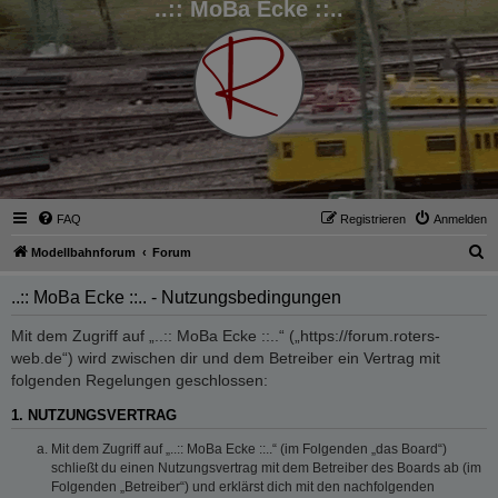
..:: MoBa Ecke ::..
FAQ
Registrieren
Anmelden
S
Modellbahnforum
Forum
u
..:: MoBa Ecke ::.. - Nutzungsbedingungen
c
h
Mit dem Zugriff auf „..:: MoBa Ecke ::..“ („https://forum.roters-
web.de“) wird zwischen dir und dem Betreiber ein Vertrag mit
e
folgenden Regelungen geschlossen:
1. NUTZUNGSVERTRAG
Mit dem Zugriff auf „..:: MoBa Ecke ::..“ (im Folgenden „das Board“)
schließt du einen Nutzungsvertrag mit dem Betreiber des Boards ab (im
Folgenden „Betreiber“) und erklärst dich mit den nachfolgenden