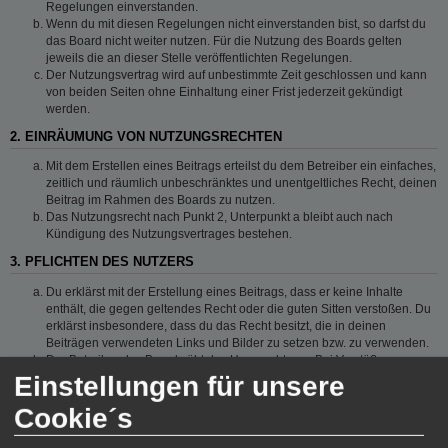
Regelungen einverstanden.
Wenn du mit diesen Regelungen nicht einverstanden bist, so darfst du
das Board nicht weiter nutzen. Für die Nutzung des Boards gelten
jeweils die an dieser Stelle veröffentlichten Regelungen.
Der Nutzungsvertrag wird auf unbestimmte Zeit geschlossen und kann
von beiden Seiten ohne Einhaltung einer Frist jederzeit gekündigt
werden.
2. EINRÄUMUNG VON NUTZUNGSRECHTEN
Mit dem Erstellen eines Beitrags erteilst du dem Betreiber ein einfaches,
zeitlich und räumlich unbeschränktes und unentgeltliches Recht, deinen
Beitrag im Rahmen des Boards zu nutzen.
Das Nutzungsrecht nach Punkt 2, Unterpunkt a bleibt auch nach
Kündigung des Nutzungsvertrages bestehen.
3. PFLICHTEN DES NUTZERS
Du erklärst mit der Erstellung eines Beitrags, dass er keine Inhalte
enthält, die gegen geltendes Recht oder die guten Sitten verstoßen. Du
erklärst insbesondere, dass du das Recht besitzt, die in deinen
Beiträgen verwendeten Links und Bilder zu setzen bzw. zu verwenden.
Der Betreiber des Boards übt das Hausrecht aus. Bei Verstößen gegen
diese Nutzungsbedingungen oder anderer im Board veröffentlichten
Einstellungen für unsere
Regeln kann der Betreiber dich nach Abmahnung zeitweise oder
Cookie´s
dauerhaft von der Nutzung dieses Boards ausschließen und dir ein
Hausverbot erteilen.
Du nimmst zur Kenntnis, dass der Betreiber keine Verantwortung für die